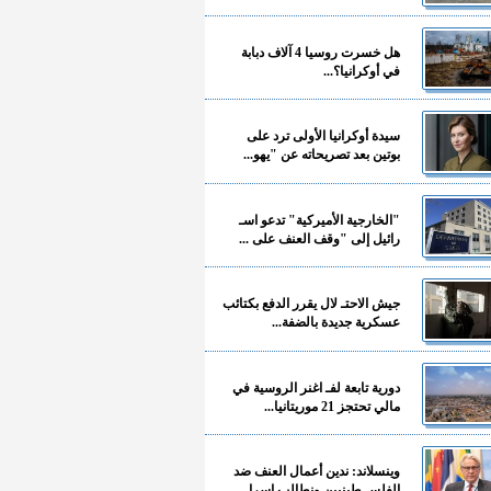
هل خسرت روسيا 4 آلاف دبابة
في أوكرانيا؟...
سيدة أوكرانيا الأولى ترد على
بوتين بعد تصريحاته عن "يهو...
"الخارجية الأميركية" تدعو اسـ
رائيل إلى "وقف العنف على ...
جيش الاحتـ لال يقرر الدفع بكتائب
عسكرية جديدة بالضفة...
دورية تابعة لفـ اغنر الروسية في
مالي تحتجز 21 موريتانيا...
وينسلاند: ندين أعمال العنف ضد
الفلسـ طينيين ونطالب إسرا...