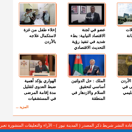
لات
عضو في لجنة
إخلاء طفل من غزة
نة
الاقتصاد النيابية: بطء
لاستكمال علاجه
شديد في تنفيذ رؤية
بالأردن
التحديث الاقتصادي
الأردن
الملك : حل الدولتين
الهواري يؤكد أهمية
ى في
أساسي لتحقيق
ضبط العدوى لتقليل
قليمي
السلام والازدهار في
مدة إقامة المرضى
المنطقة
في المستشفيات
المزيد ...
عادة النشر شريط ذكر المصدر ( المدينة نيوز ) - الآراء والتعليقات المنشورة تع