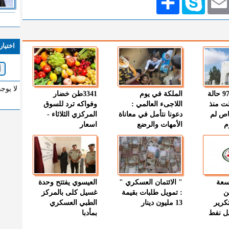
اختيار
لا يوج
" الصحة " : 97 حالة
الملكة في يوم
3341طن خضار
ت منذ
اللاجىء العالمي :
وفواكه ترد للسوق
اص لم
دعونا نتأمل في معاناة
المركزي الثلاثاء -
م
الأمهات والرضع
اسعار
وسعة
" الائتمان العسكري "
العيسوي يفتتح وحدة
ن
: تمويل طلبات بقيمة
غسيل كلى بالمركز
كرير
13 مليون دينار
الطبي العسكري
ميل نفط
بمأدبا