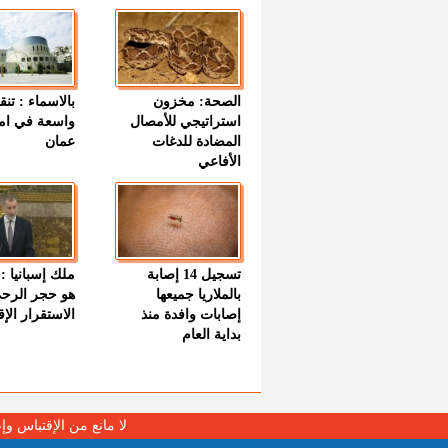
الصحة: مخزون
بالاسماء : تنق
استراتيجي للأمصال
واسعة في اما
المضادة للدغات
عمان
الأفاعي
تسجيل 14 إصابة
ملك إسبانيا : 
بالملاريا جميعها
هو حجر الرح
إصابات وافدة منذ
الاستقرار الإ
بداية العام
لا مانع من الإقتباس وإ