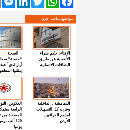
مواضيع ساخنة اخرى
الإفتاء: حكم شراء
الأضحية عن طريق
“حصبة” سجل
البطاقات الائتمانية
أيار لدى أشخ
يتلقوا المطعو
الدهامشة : الداخلية
العلاوين: الت
وفرت كل التسهيلات
الرابعة ستمك
لقدوم العراقيين
المصفاة من ت
للأردن
120 ألف بر
يوميا