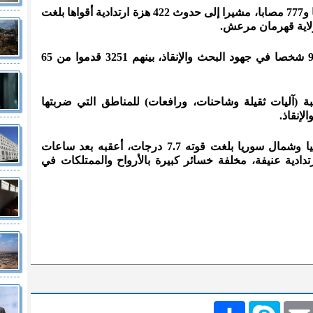
وذكر البيان ارتفاع الإصابات إلى 31 ألفا و777 مصابا، مشيرا إلى حدوث 422 هزة ارتدادية أقواها بلغت
ولفت البيان إلى مشاركة 59 ألفا و971 شخصا في جهود البحث والإنقاذ، بينهم 3251 قدموا من 65
بيان إرسال 4 آلاف و764 مركبة (آليات ثقيلة وشاحنات، ورافعات) للمناطق التي ضربتها
لإنقاذ.
وفجر الإثنين، ضرب زلزال جنوب تركيا وشمال سوريا بلغت قوته 7.7 درجات، أعقبه بعد ساعات
جات وهزات ارتدادية عنيفة، مخلفة خسائر كبيرة بالأرواح والممتلكات في
Emai
Skype
انشر