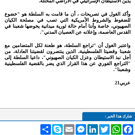
يدين الاستيطان الإسرائيلي في الأراضي المحتلة.
وأكد الغول في تصريحات ، أن ما قامت به السلطة هو "خضوع
للضغوط والشروط الأمريكية التي تصب في مصلحة الكيان
الصهيوني، خاصة وأننا أمام حالة ثورية ميدانية يخوضها شعبنا في
القدس العاصمة، وإعلانه عن العصيان المدني".
واعتبر الغول أن "تراجع السلطة، هو طعنة لكل المتضامين مع
شعبنا وقضيتا الفلسطينية، الذين ينتصرون لقضيتنا العادلة، من
أجل نبذ الاستيطان وعزل الكيان الصهيوني"، داعيا السلطة إلى
"التراجع الفوري عن هذا القرار الذي يضر بالقضية الفلسطينية
وشعبنا".
عربي21
شارك هذا الخبر :
Facebook
WhatsApp
Twitter
LinkedIn
Messenger
Email
Skype
انشر