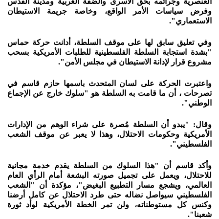
العنصرية وجرائمه بحق الأسرى والضفة الغربية ومدينة القدس
وفرض سياسات الأمر الواقع، وخاصة جريمة الاستيطان
الاستعماري".
وفي تعليق سابق لها على موقف السلطة، أدانت حركة حماس
"بشدة استجابة السلطة الفلسطينية للطلبات الأمريكية بسحب
مشروع قرار لإدانة الاستيطان في مجلس الأمن".
واعتبرت الحركة على لسان المتحدث باسمها حازم قاسم في
تصرحات ، أن ما قامت به السلطة هو "سلوك خارج عن الإجماع
الوطني".
وقال: "يبدو أن السلطة مُصرة على شراء الوهم من الإدارات
الأمريكية وحكومات الاحتلال، وهذا لا يعبر عن موقف الشعب
الفلسطيني".
وأكد قاسم أن "هذا السلوك من السلطة يقدم خدمة مجانية
للاحتلال، ويعمل على تجميل صورته البشعة أمام الرأي العام
العالمي، ويشجع مسار التطبيع البغيض"، مؤكدة أن "الشعب
الفلسطيني سيواصل نضاله حتى طرد الاحتلال عن كامل أرضنا
وكنس كل مستوطناته، ولن تمر الخطة الأمريكية لوأد ثورة
شعبنا".