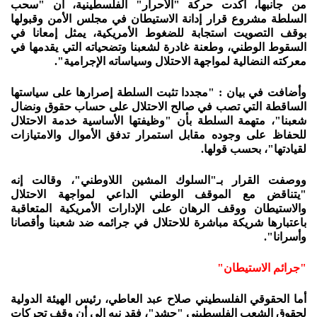
من جانبها، أكدت حركة "الأحرار" الفلسطينية، أن "سحب
السلطة مشروع قرار إدانة الاستيطان في مجلس الأمن وقبولها
بوقف التصويت استجابة للضغوط الأمريكية، يمثل إمعانا في
السقوط الوطني، وطعنة غادرة لشعبنا وتضحياته التي يقدمها في
معركته النضالية لمواجهة الاحتلال وسياساته الإجرامية".
وأضافت في بيان : "مجددا تثبت السلطة إصرارها على سياستها
الساقطة التي تصب في صالح الاحتلال على حساب حقوق ونضال
شعبنا"، متهمة السلطة بأن "وظيفتها الأساسية خدمة الاحتلال
للحفاظ على وجوده مقابل استمرار تدفق الأموال والامتيازات
لقيادتها"، بحسب قولها.
ووصفت القرار بـ"السلوك المشين اللاوطني"، وقالت إنه
"يتناقض مع الموقف الوطني الداعي لمواجهة الاحتلال
والاستيطان ووقف الرهان على الإدارات الأمريكية المتعاقبة
باعتبارها شريكة مباشرة للاحتلال في جرائمه ضد شعبنا وأقصانا
وأسرانا".
"جرائم الاستيطان"
أما الحقوقي الفلسطيني صلاح عبد العاطي، رئيس الهيئة الدولية
لحقوق الشعب الفلسطيني "حشد"، فقد نبه إلى أن وقف تحركات