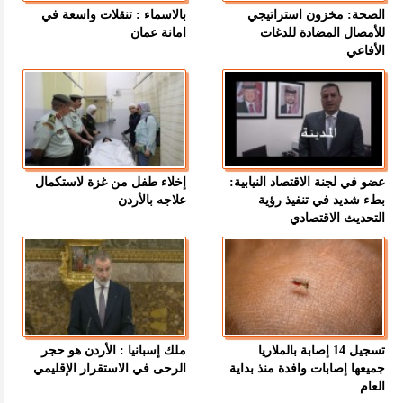
الصحة: مخزون استراتيجي
بالاسماء : تنقلات واسعة في
للأمصال المضادة للدغات
امانة عمان
الأفاعي
عضو في لجنة الاقتصاد النيابية:
إخلاء طفل من غزة لاستكمال
بطء شديد في تنفيذ رؤية
علاجه بالأردن
التحديث الاقتصادي
تسجيل 14 إصابة بالملاريا
ملك إسبانيا : الأردن هو حجر
جميعها إصابات وافدة منذ بداية
الرحى في الاستقرار الإقليمي
العام