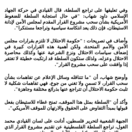
وفي تعليقها على تراجع السلطة، قال القيادي في حركة الجهاد
الإسلامي داود شهاب: "في حال استجابة السلطة للضغوط
الأمريكية بشأن سحب مشروع القرار المقدم لمجلس الأمن لإدانة
الاستيطان، فإن ذلك يعد انتكاسة سياسية وتراجعا مستنكرا".
وأضاف في تصريحات : "حكومة الاحتلال لا تلتزم بقرارات مجلس
الأمن والأمم المتحدة، ولكن أهمية هذه القرارات كبيرة في
إضعاف سياسات الاحتلال ونزع الشرعية عنها وكذلك محاصرة
الاحتلال وعزله، ولذلك ستكون السلطة قد ارتكبت خطيئة لا تغتفر
إذا وافقت على سحب مشروع القرار".
وأوضح شهاب، أن "ما تتناقله وسائل الإعلام عن تفاهمات بشأن
سحب القرار، لا تسمن ولا تغني من جوع، فهي تفاهمات شكلية لا
تلبث حكومة الاحتلال أن تتراجع عنها بذرائع مختلفة وجاهزة".
وأكد أن "السلطة بمثل هذا الموقف، تمنح غطاء للاستيطان بفعل
قبولها بمبدأ التفاوض على الحقوق والارتهان للموقف الأمريكي".
الجبهة الشعبية لتحرير فلسطين، أدانت على لسان القيادي محمد
الغول، تراجع السلطة الفلسطينية عن تقديم مشروع القرار الذي