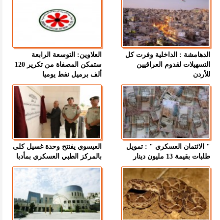
الدهامشة : الداخلية وفرت كل
العلاوين: التوسعة الرابعة
التسهيلات لقدوم العراقيين
ستمكن المصفاة من تكرير 120
للأردن
ألف برميل نفط يوميا
" الائتمان العسكري " : تمويل
العيسوي يفتتح وحدة غسيل كلى
طلبات بقيمة 13 مليون دينار
بالمركز الطبي العسكري بمأدبا