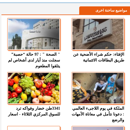
مواضيع ساخنة اخرى
الإفتاء: حكم شراء الأضحية عن
" الصحة " : 97 حالة “حصبة”
طريق البطاقات الائتمانية
سجلت منذ أيار لدى أشخاص لم
يتلقوا المطعوم
الملكة في يوم اللاجىء العالمي
3341طن خضار وفواكه ترد
: دعونا نتأمل في معاناة الأمهات
للسوق المركزي الثلاثاء - اسعار
والرضع