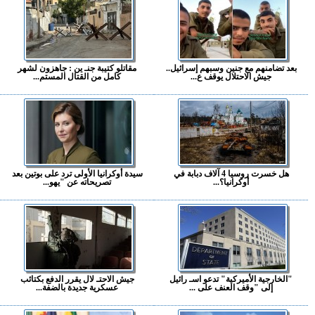
بعد تضامنهم مع جنين وسبهم إسرائيل..
مقاتلو كتيبة جنـ ين : جاهزون لشهر
جيش الاحتلال يوقف ع...
كامل من القتال المستم...
هل خسرت روسيا 4 آلاف دبابة في
سيدة أوكرانيا الأولى ترد على بوتين بعد
أوكرانيا؟...
تصريحاته عن "يهو...
"الخارجية الأميركية" تدعو اسـ رائيل
جيش الاحتـ لال يقرر الدفع بكتائب
إلى "وقف العنف على ...
عسكرية جديدة بالضفة...