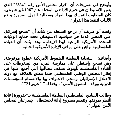
وأوضح في تصريحات أن "قرار مجلس الأمن رقم "2334" الذي
يعتبر الاستيطان في جميع الأراضي المحتلة عام 1967 غير شرعي،
كان المطلوب التمسك بهذا القرار ومطالبة الدول بضرورة وضع
الآليات لتنفيذ هذا القرار".
ولفت أبو ظريفة أن تراجع السلطة من شأنه أن "يشجع إسرائيل
على المضي قدما في سياسية الاستيطان تحت حماية الولايات
المتحدة الأمريكية الراعية لهذا الإرهاب، وهذا يثبت أن القيادة
الفلسطينية تراهن على موقف الإدارة الأمريكية الحالية".
وأضاف: "استجابة السلطة للضغوط الأمريكية خطوة مرفوضة،
وهي تشجع واشنطن على ممارسة المزيد من الضغوطات على
القيادة الفلسطينية للهبوط بسقف مطالبها التي أجمع عليها في
إطار المجلس الوطني الفلسطيني فيما يتعلق بالعلاقة مع دولة
الاحتلال الإسرائيلي وسحب الاعتراف بها والانضمام للمؤسسات
الدولية ووقف التنسيق الأمني" ، وفقا لـ " "عربي21"".
وطالب القيادي الفلسطيني السلطة الفلسطينية بـ"ضرورة إعادة
النظر بموقفها وتقديم مشروع إدانة للاستيطان الإسرائيلي لمجلس
الأمن الدولي".