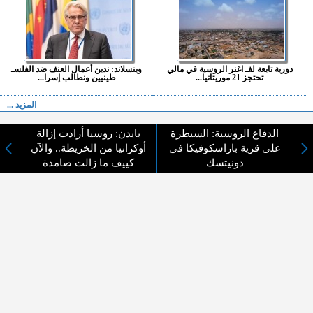
دورية تابعة لفـ اغنر الروسية في مالي
وينسلاند: ندين أعمال العنف ضد الفلسـ
تحتجز 21 موريتانيا...
طينيين ونطالب إسرا...
المزيد ...
الدفاع الروسية: السيطرة
بايدن: روسيا أرادت إزالة
اختيارات القراء
على قرية باراسكوفيكا في
أوكرانيا من الخريطة.. والآن
دونيتسك
كييف ما زالت صامدة
لا يوجد مقالات
لا مانع من الإقتباس وإعادة النشر شريط ذكر المصدر ( المدينة نيوز ) - الآراء والتعليقات
المنشورة تعبر عن رأي أصحابها فقط