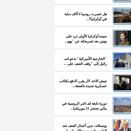
هل خسرت روسيا 4 آلاف دبابة
في أوكرانيا؟...
سيدة أوكرانيا الأولى ترد على
بوتين بعد تصريحاته عن "يهو...
"الخارجية الأميركية" تدعو اسـ
رائيل إلى "وقف العنف على ...
جيش الاحتـ لال يقرر الدفع بكتائب
عسكرية جديدة بالضفة...
دورية تابعة لفـ اغنر الروسية في
مالي تحتجز 21 موريتانيا...
وينسلاند: ندين أعمال العنف ضد
الفلسـ طينيين ونطالب إسرا...