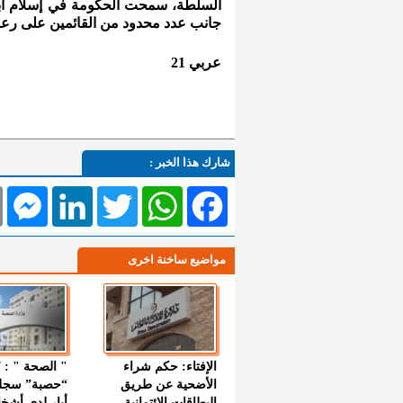
السلطة، سمحت الحكومة في إسلام أباد
جانب عدد محدود من القائمين على رعاي
عربي 21
شارك هذا الخبر :
l
Messenger
LinkedIn
Twitter
WhatsApp
Facebook
مواضيع ساخنة اخرى
الإفتاء: حكم شراء
الأضحية عن طريق
“حصبة” سجل
البطاقات الائتمانية
أيار لدى أشخ