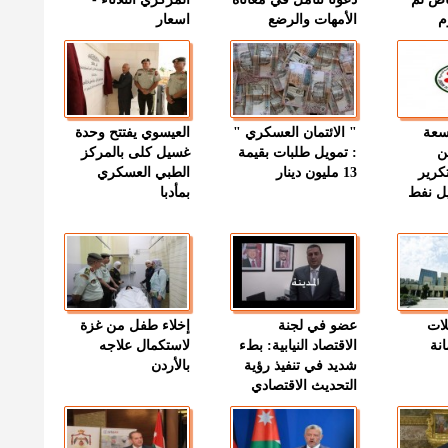
م
الأمهات والرضع
اسعار
وسعة
" الائتمان العسكري "
العيسوي يفتتح وحدة
ن
: تمويل طلبات بقيمة
غسيل كلى بالمركز
كرير
13 مليون دينار
الطبي العسكري
ميل نفط
بمأدبا
لات
عضو في لجنة
إخلاء طفل من غزة
نة
الاقتصاد النيابية: بطء
لاستكمال علاجه
شديد في تنفيذ رؤية
بالأردن
التحديث الاقتصادي