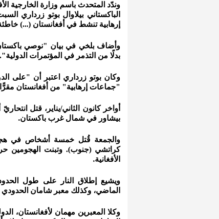
وندّد المتحدث باسم وزارة الخارجية الأف
الباكستاني بيلاوال بوتو زرداري السبت
إرهابية تنشط في أفغانستان (...) خاطئة
وأضاف بلخي في بيان "نوصي باكستان بم
بدلًا من التذمر في المؤتمرات الدولية".
وكان بوتو زرداري اعتبر أن "على الدول
"جماعات إرهابية" من أفغانستان مقرًّا.
بيشاور في شمال غرب باكستان.
والجمعة قُتل خمسة أشخاص في هجو
كراتشي (جنوب). وتبنت الهجومين حركة
الأفغانية.
ويشيع إطلاق النار على طول الحدود ا
الماضي، وكذلك معبر شامان الحدودي 
وكلا المعبرين مهمان لأفغانستان، الدو