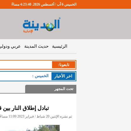
الخميس 6 آب / أغسطس 2026. 4:23:40 مساءً
الرئيسية
حديث المدينة
عربي ودولي
تابعونا:
الخميس : طقس صيفي
اخر اﻷخبار
تحت المجهر
تبادل إطلاق النار بين 
تم نشره الإثنين 20 شباط / فبراير 2023 11:09 مساءً