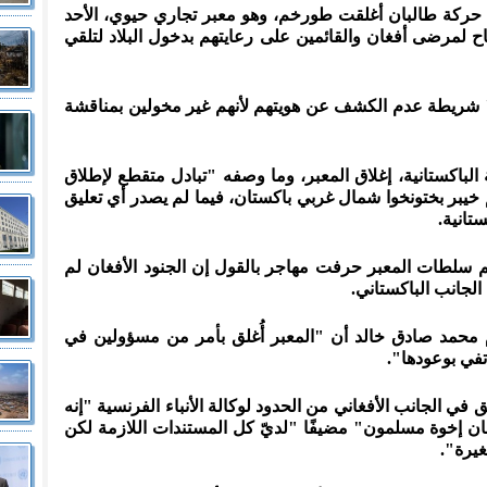
 حركة طالبان أغلقت طورخم، وهو معبر تجاري حيوي، الأحد
 لمرضى أفغان والقائمين على رعايتهم بدخول البلاد لتلقي
شريطة عدم الكشف عن هويتهم لأنهم غير مخولين بمناقشة
باكستانية، إغلاق المعبر، وما وصفه "تبادل متقطع لإطلاق
 خيبر بختونخوا شمال غربي باكستان، فيما لم يصدر أي تعليق
تانية.
سم سلطات المعبر حرفت مهاجر بالقول إن الجنود الأفغان لم
 الجانب الباكستاني.
م محمد صادق خالد أن "المعبر أُغلق بأمر من مسؤولين في
تفي بوعودها".
ي الجانب الأفغاني من الحدود لوكالة الأنباء الفرنسية "إنه
غان إخوة مسلمون" مضيفًا "لديّ كل المستندات اللازمة لكن
غيرة".