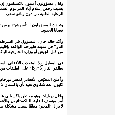
وقال مسؤولون أمنيون باكستانيون إن
بسبب رفض إسلام آباد المزعوم السماح
الرعاية الطبية من دون وثائق سفر.
وتحدث المسؤولون لـ"أسوشيتد برس" 
قضايا الحدود.
وأكد خالد خان، المسؤول في الشرطة ال
النار" في مدينة طورخم الواقعة بإقليم
من قبل الجيش أو وزارة الخارجية الباكس
في المقابل، ردّ المتحدث الأفغاني با
يطلقوا النار إلّا "ردًا" على الطلقات من
وأعلن المفوّض الأفغاني لمعبر تورخا
كابول، بعد شكاوى تفيد بأن باكستان لا 
وقال ريوايات وهو مواطن باكستاني علق ف
أمر مؤسف للغاية، الباكستانيون والأف
لا يزال (المعبر) مغلقًا بسبب مشكلة ص