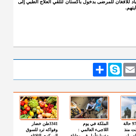
 للأفغان للمرضى بدخول باكستان لتلقي العلاج الطبي إلى
تهم.
Emai
Skype
انشر
" الصحة " : 97 حالة
الملكة في يوم
3341طن خضار
ت منذ
اللاجىء العالمي :
وفواكه ترد للسوق
اص لم
دعونا نتأمل في معاناة
المركزي الثلاثاء -