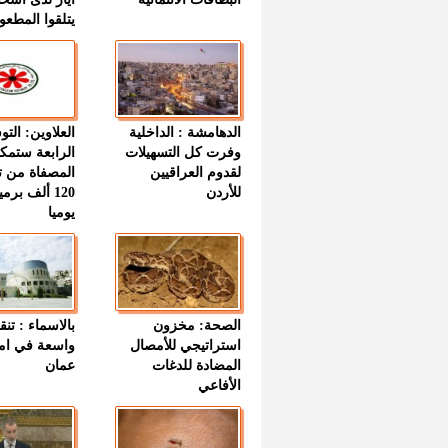
يتلقوا المطعو
الدهامشة : الداخلية
العلاوين: الت
وفرت كل التسهيلات
الرابعة ستمك
لقدوم العراقيين
المصفاة من ت
للأردن
120 ألف بر
يوميا
الصحة: مخزون
بالاسماء : تنق
استراتيجي للأمصال
واسعة في اما
المضادة للدغات
عمان
الأفاعي