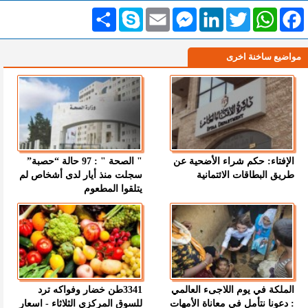
Facebook
WhatsApp
Twitter
LinkedIn
Messenger
Email
Skype
انشر
مواضيع ساخنة اخرى
الإفتاء: حكم شراء الأضحية عن
" الصحة " : 97 حالة “حصبة”
طريق البطاقات الائتمانية
سجلت منذ أيار لدى أشخاص لم
يتلقوا المطعوم
الملكة في يوم اللاجىء العالمي
3341طن خضار وفواكه ترد
: دعونا نتأمل في معاناة الأمهات
للسوق المركزي الثلاثاء - اسعار