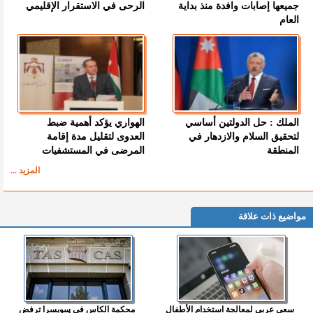
جميعها إصابات وافدة منذ بداية
الرحى في الاستقرار الإقليمي
العام
الملك : حل الدولتين أساسي
الهواري يؤكد أهمية ضبط
لتحقيق السلام والازدهار في
العدوى لتقليل مدة إقامة
المنطقة
المرضى في المستشفيات
المزيد ...
مواضيع ذات علاقة
سعي عربي لمعالجة استخدام الأطفال
محكمة الكاس في سويسرا ترفض