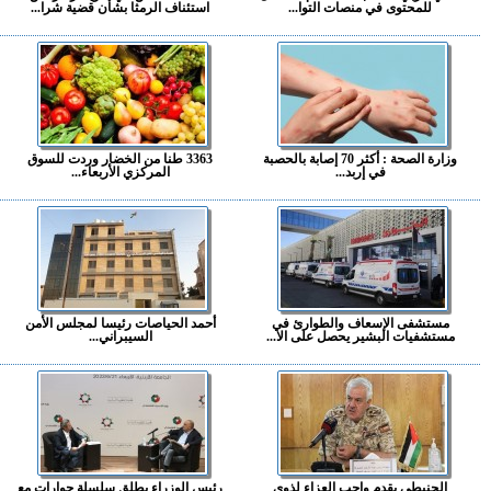
للمحتوى في منصات التوا...
استئناف الرمثا بشأن قضية شرا...
وزارة الصحة : أكثر 70 إصابة بالحصبة
3363 طنا من الخضار وردت للسوق
في إربد...
المركزي الأربعاء...
مستشفى الإسعاف والطوارئ في
أحمد الحياصات رئيسا لمجلس الأمن
مستشفيات البشير يحصل على الا...
السيبراني...
الحنيطي يقدم واجب العزاء لذوي
رئيس الوزراء يطلق سلسلة حوارات مع