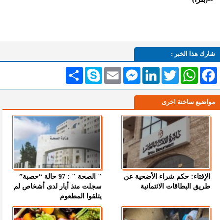
شارك هذا الخبر :
Facebook
WhatsApp
Twitter
LinkedIn
Messenger
Email
Skype
انشر
مواضيع ساخنة اخرى
الإفتاء: حكم شراء الأضحية عن
" الصحة " : 97 حالة “حصبة”
طريق البطاقات الائتمانية
سجلت منذ أيار لدى أشخاص لم
يتلقوا المطعوم