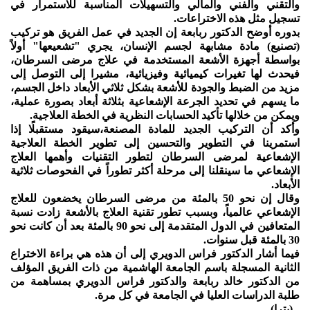
والتقني والفني والمالي والتسهيلات المناسبة للاستمرار في
تسجيل مثل هذه الاختراعات.
بدوره أوضح الدكتور ربابعة إن الجديد في عمل الفريق هو تركيب
(تصنيع) مادة مشابهة لجسم الإنسان، يجري "تشعيعها" أولاً
بواسطة أجهزة الأشعة المستخدمة في علاج مرضى السرطان،
فيحدث لها تغيرات كيميائية وفيزيائية، مشيرا إلى التوصل إلى
مزيد من الضبط والجودة للأشعة بشكل ثلاثي الأبعاد داخل الجسم،
ما يسهم في تحديد الجرعة الإشعاعية بثلاثة أبعاد بصورة عملية،
ويمكن من خلالها تأكيد الحسابات النظرية في الخطة العلاجية.
وأكد أن التركيب الجديد للمادة المصنعة،سيقود مستقبلًا إذا
استمرينا في التطوير والتحسين إلى تطوير الخطة العلاجية
الإشعاعية لمرضى السرطان لتطور التقنيات وأهمها العلاج
الإشعاعي ما سينقلنا إلى مرحلة أكثر تطوراً في الفحوصات ثلاثية
الأبعاد.
وقال إن نحو 50 بالمئة من مرضى السرطان يخضعون للعلاج
الإشعاعي عالمياً، وبسبب تطور تقنية العلاج بالأشعة زادت نسبة
المتعافين في الدول المتقدمة إلى نحو 90 بالمئة بعد أن كانت نحو
30 بالمئة قبل سنوات.
فيما أشار الدكتور فراس الدويري إلى أن هذه هي براءة الاختراع
الثانية المسجلة باسم الجامعة الهاشمية من ذات الفريق المؤلف
من الدكتور خالد ربابعة والدكتور فراس الدويري بمساهمة من
طلبة الدراسات العليا في الجامعة في كل مرة.
--(بترا)