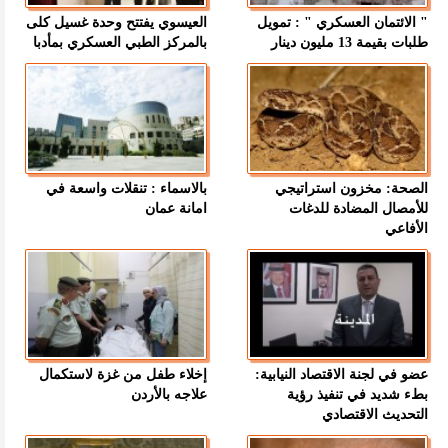
" الائتمان العسكري " : تمويل
العيسوي يفتتح وحدة غسيل كلى
طلبات بقيمة 13 مليون دينار
بالمركز الطبي العسكري بمأدبا
الصحة: مخزون استراتيجي
بالاسماء : تنقلات واسعة في
للأمصال المضادة للدغات
امانة عمان
الأفاعي
عضو في لجنة الاقتصاد النيابية:
إخلاء طفل من غزة لاستكمال
بطء شديد في تنفيذ رؤية
علاجه بالأردن
التحديث الاقتصادي