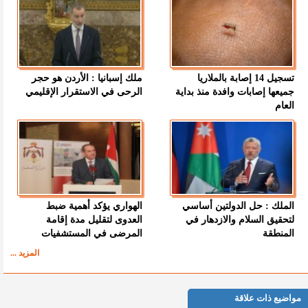
تسجيل 14 إصابة بالملاريا
ملك إسبانيا : الأردن هو حجر
جميعها إصابات وافدة منذ بداية
الرحى في الاستقرار الإقليمي
العام
الملك : حل الدولتين أساسي
الهواري يؤكد أهمية ضبط
لتحقيق السلام والازدهار في
العدوى لتقليل مدة إقامة
المنطقة
المرضى في المستشفيات
المزيد ...
مواضيع ذات علاقة