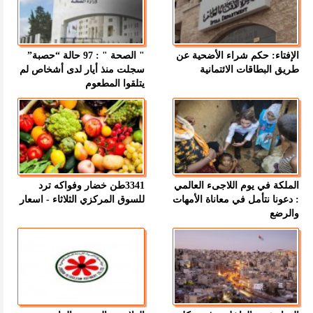
الإفتاء: حكم شراء الأضحية عن
" الصحة " : 97 حالة “حصبة”
طريق البطاقات الائتمانية
سجلت منذ أيار لدى أشخاص لم
يتلقوا المطعوم
الملكة في يوم اللاجىء العالمي
3341طن خضار وفواكه ترد
: دعونا نتأمل في معاناة الأمهات
للسوق المركزي الثلاثاء - اسعار
والرضع