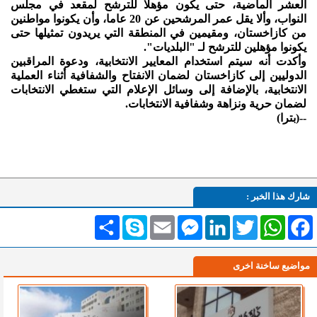
العشر الماضية، حتى يكون مؤهلا للترشح لمقعد في مجلس
النواب، وألا يقل عمر المرشحين عن 20 عاما، وأن يكونوا مواطنين
من كازاخستان، ومقيمين في المنطقة التي يريدون تمثيلها حتى
يكونوا مؤهلين للترشح لـ "البلديات".
وأكدت أنه سيتم استخدام المعايير الانتخابية، ودعوة المراقبين
الدوليين إلى كازاخستان لضمان الانفتاح والشفافية أثناء العملية
الانتخابية، بالإضافة إلى وسائل الإعلام التي ستغطي الانتخابات
لضمان حرية ونزاهة وشفافية الانتخابات.
--(بترا)
شارك هذا الخبر :
Facebook
WhatsApp
Twitter
LinkedIn
Messenger
Email
Skype
انشر
مواضيع ساخنة اخرى