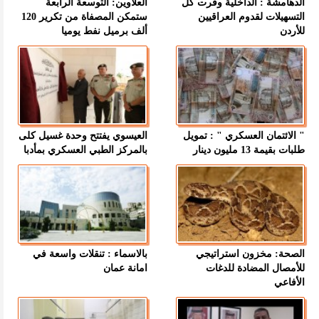
الدهامشة : الداخلية وفرت كل
العلاوين: التوسعة الرابعة
التسهيلات لقدوم العراقيين
ستمكن المصفاة من تكرير 120
للأردن
ألف برميل نفط يوميا
" الائتمان العسكري " : تمويل
العيسوي يفتتح وحدة غسيل كلى
طلبات بقيمة 13 مليون دينار
بالمركز الطبي العسكري بمأدبا
الصحة: مخزون استراتيجي
بالاسماء : تنقلات واسعة في
للأمصال المضادة للدغات
امانة عمان
الأفاعي