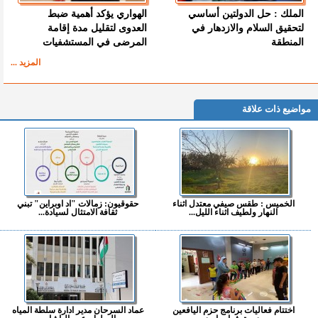
الملك : حل الدولتين أساسي
الهواري يؤكد أهمية ضبط
لتحقيق السلام والازدهار في
العدوى لتقليل مدة إقامة
المنطقة
المرضى في المستشفيات
المزيد ...
مواضيع ذات علاقة
الخميس : طقس صيفي معتدل اثناء
حقوقيون: زمالات "اد اوبراين" تبني
النهار ولطيف اثناء الليل...
ثقافة الامتثال لسيادة...
اختتام فعاليات برنامج حزم اليافعين
عماد السرحان مدير ادارة سلطة المياه