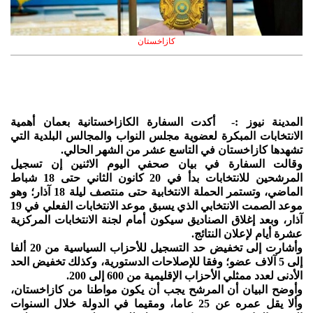
كازاخستان
المدينة نيوز :- أكدت السفارة الكازاخستانية بعمان أهمية
الانتخابات المبكرة لعضوية مجلس النواب والمجالس البلدية التي
تشهدها كازاخستان في التاسع عشر من الشهر الحالي.
وقالت السفارة في بيان صحفي اليوم الاثنين إن تسجيل
المرشحين للانتخابات بدأ في 20 كانون الثاني حتى 18 شباط
الماضي، وتستمر الحملة الانتخابية حتى منتصف ليلة 18 آذار؛ وهو
موعد الصمت الانتخابي الذي يسبق موعد الانتخابات الفعلي في 19
آذار، وبعد إغلاق الصناديق سيكون أمام لجنة الانتخابات المركزية
عشرة أيام لإعلان النتائج.
وأشارت إلى تخفيض حد التسجيل للأحزاب السياسية من 20 ألفا
إلى 5 آلاف عضو؛ وفقا للإصلاحات الدستورية، وكذلك تخفيض الحد
الأدنى لعدد ممثلي الأحزاب الإقليمية من 600 إلى 200.
وأوضح البيان أن المرشح يجب أن يكون مواطنا من كازاخستان،
وألا يقل عمره عن 25 عاما، ومقيما في الدولة خلال السنوات