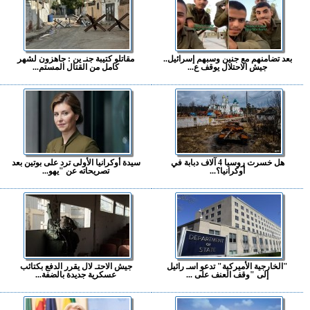
بعد تضامنهم مع جنين وسبهم إسرائيل..
مقاتلو كتيبة جنـ ين : جاهزون لشهر
جيش الاحتلال يوقف ع...
كامل من القتال المستم...
هل خسرت روسيا 4 آلاف دبابة في
سيدة أوكرانيا الأولى ترد على بوتين بعد
أوكرانيا؟...
تصريحاته عن "يهو...
"الخارجية الأميركية" تدعو اسـ رائيل
جيش الاحتـ لال يقرر الدفع بكتائب
إلى "وقف العنف على ...
عسكرية جديدة بالضفة...