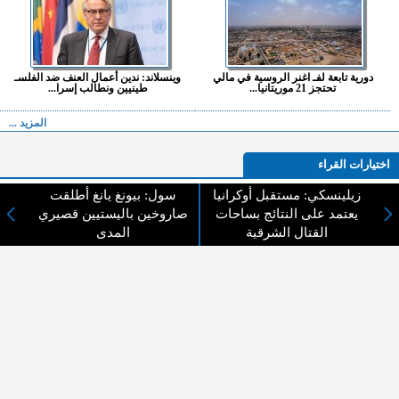
دورية تابعة لفـ اغنر الروسية في مالي
وينسلاند: ندين أعمال العنف ضد الفلسـ
تحتجز 21 موريتانيا...
طينيين ونطالب إسرا...
المزيد ...
اختيارات القراء
زيلينسكي: مستقبل أوكرانيا
سول: بيونغ يانغ أطلقت
يعتمد على النتائج بساحات
صاروخين باليستيين قصيري
القتال الشرقية
المدى
لا يوجد مقالات
لا مانع من الإقتباس وإعادة النشر شريط ذكر المصدر ( المدينة نيوز ) - الآراء والتعليقات
المنشورة تعبر عن رأي أصحابها فقط