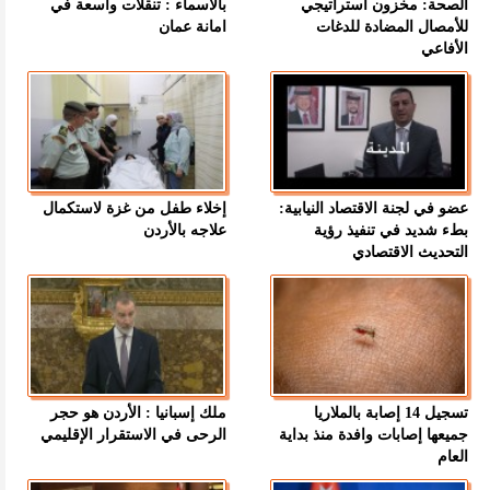
الصحة: مخزون استراتيجي
بالاسماء : تنقلات واسعة في
للأمصال المضادة للدغات
امانة عمان
الأفاعي
عضو في لجنة الاقتصاد النيابية:
إخلاء طفل من غزة لاستكمال
بطء شديد في تنفيذ رؤية
علاجه بالأردن
التحديث الاقتصادي
تسجيل 14 إصابة بالملاريا
ملك إسبانيا : الأردن هو حجر
جميعها إصابات وافدة منذ بداية
الرحى في الاستقرار الإقليمي
العام