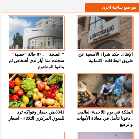
مواضيع ساخنة اخرى
الإفتاء: حكم شراء الأضحية عن
" الصحة " : 97 حالة “حصبة”
طريق البطاقات الائتمانية
سجلت منذ أيار لدى أشخاص لم
يتلقوا المطعوم
الملكة في يوم اللاجىء العالمي
3341طن خضار وفواكه ترد
: دعونا نتأمل في معاناة الأمهات
للسوق المركزي الثلاثاء - اسعار
والرضع