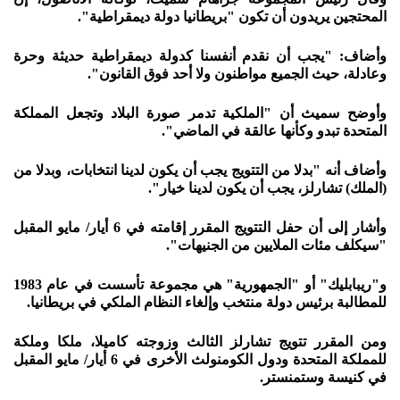
المحتجين يريدون أن تكون "بريطانيا دولة ديمقراطية".
وأضاف: "يجب أن نقدم أنفسنا كدولة ديمقراطية حديثة وحرة
وعادلة، حيث الجميع مواطنون ولا أحد فوق القانون".
وأوضح سميث أن "الملكية تدمر صورة البلاد وتجعل المملكة
المتحدة تبدو وكأنها عالقة في الماضي".
وأضاف أنه "بدلا من التتويج يجب أن يكون لدينا انتخابات، وبدلا من
(الملك) تشارلز، يجب أن يكون لدينا خيار".
وأشار إلى أن حفل التتويج المقرر إقامته في 6 أيار/ مايو المقبل
"سيكلف مئات الملايين من الجنيهات".
و"ريبابليك" أو "الجمهورية" هي مجموعة تأسست في عام 1983
للمطالبة برئيس دولة منتخب وإلغاء النظام الملكي في بريطانيا.
ومن المقرر تتويج تشارلز الثالث وزوجته كاميلا، ملكا وملكة
للمملكة المتحدة ودول الكومنولث الأخرى في 6 أيار/ مايو المقبل
في كنيسة وستمنستر.