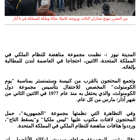
من المقرر تتويج تشارلز الثالث وزوجته كاميلا، ملكا وملكة للمملكة في 6 أيار
المدينة نيوز :- نظمت مجموعة مناهضة للنظام الملكي في
المملكة المتحدة، الاثنين، احتجاجا في العاصمة لندن للمطالبة
بإلغائه.
وتجمع المحتجون بالقرب من كنيسة وستمنستر بمناسبة "يوم
الكومنولث" المخصص للاحتفال بتأسيس مجموعة دول
الكومنولث، والذي يحتفل به منذ عام 1977 في الاثنين الثاني من
شهر آذار/ مارس من كل عام.
وفي التظاهرة التي نظمتها مجموعة "الجمهورية"، حمل
المحتجون لافتات مكتوب عليها "ليس ملكيا" و"يسقط التاج"،
ورددوا هتافات مناهضة للنظام الملكي في المملكة المتحدة.
وقال رئيس المجموعة جراهام سميث، لوكالة الأناضول، إن