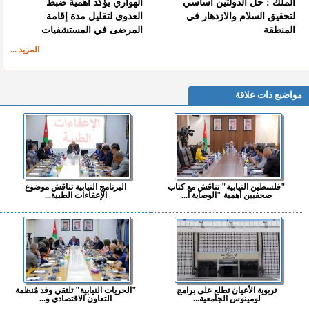
الملك : حل الدولتين أساسي
الهواري يؤكد أهمية ضبط
لتحقيق السلام والازدهار في
العدوى لتقليل مدة إقامة
المنطقة
المرضى في المستشفيات
المزيد ...
مواضيع ذات علاقة
"فلسطين النيابية" تناقش مع كتاب
البرنامج النيابية تناقش موضوع
صحفيين أهمية "الوصاية ا...
الإعفاءات الطبية...
تربوية الأعيان تطلع على برامج
"الحريات النيابية" تلتقي وفد مُنظمة
لومينوس الجامعية...
التعاون الاقتصادي و...