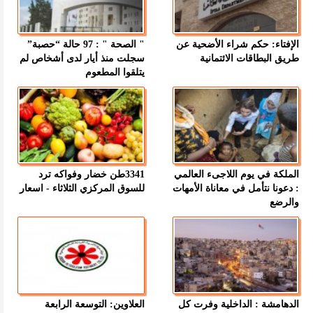
الإفتاء: حكم شراء الأضحية عن
" الصحة " : 97 حالة “حصبة”
طريق البطاقات الائتمانية
سجلت منذ أيار لدى أشخاص لم
يتلقوا المطعوم
الملكة في يوم اللاجىء العالمي
3341طن خضار وفواكه ترد
: دعونا نتأمل في معاناة الأمهات
للسوق المركزي الثلاثاء - اسعار
والرضع
الدهامشة : الداخلية وفرت كل
العلاوين: التوسعة الرابعة