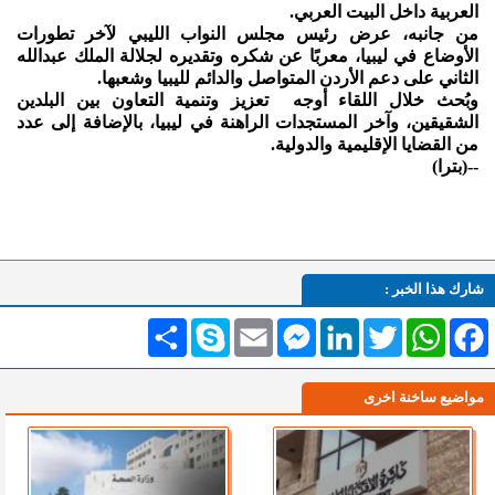
العربية داخل البيت العربي.
من جانبه، عرض رئيس مجلس النواب الليبي لآخر تطورات
الأوضاع في ليبيا، معربًا عن شكره وتقديره لجلالة الملك عبدالله
الثاني على دعم الأردن المتواصل والدائم لليبيا وشعبها.
وبُحث خلال اللقاء أوجه
تعزيز وتنمية التعاون بين البلدين
الشقيقين، وآخر المستجدات الراهنة في ليبيا، بالإضافة إلى عدد
من القضايا الإقليمية والدولية.
--(بترا)
شارك هذا الخبر :
Facebook
WhatsApp
Twitter
LinkedIn
Messenger
Email
Skype
انشر
مواضيع ساخنة اخرى