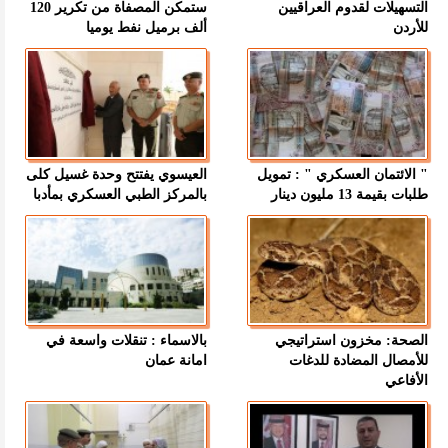
التسهيلات لقدوم العراقيين
ستمكن المصفاة من تكرير 120
للأردن
ألف برميل نفط يوميا
" الائتمان العسكري " : تمويل
العيسوي يفتتح وحدة غسيل كلى
طلبات بقيمة 13 مليون دينار
بالمركز الطبي العسكري بمأدبا
الصحة: مخزون استراتيجي
بالاسماء : تنقلات واسعة في
للأمصال المضادة للدغات
امانة عمان
الأفاعي