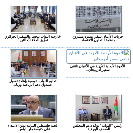
حريات الأعيان تلتقي مديرة مشروع
خارجية النواب تبحث والسفير الجزائري
بمنظمة التعاون الاقتصاد...
تعزيز العلاقات الثن...
الأخوة الأردنية الأذرية في الأعيان تلتقي
سفير أذربيجان...
تعليم النواب: توصية بإعادة تفعيل
صندوق دعم الرياضة وزيا...
رئيس "النواب" يؤكد دعم المجلس
لجنة فلسطين النيابية تدين الاعتداء
للصحف الورقية...
على كنيسة مار الياس ...