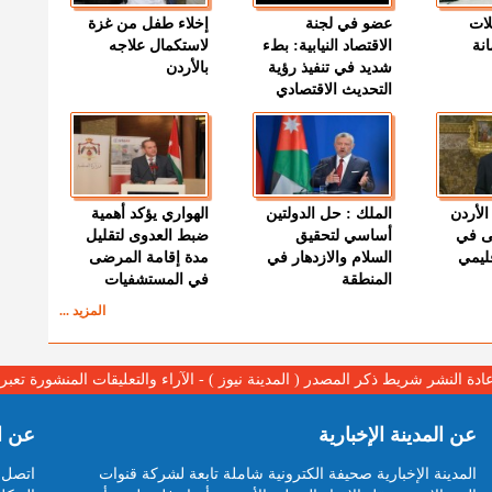
لات
عضو في لجنة
إخلاء طفل من غزة
نة
الاقتصاد النيابية: بطء
لاستكمال علاجه
شديد في تنفيذ رؤية
بالأردن
التحديث الاقتصادي
الأردن
الملك : حل الدولتين
الهواري يؤكد أهمية
ى في
أساسي لتحقيق
ضبط العدوى لتقليل
قليمي
السلام والازدهار في
مدة إقامة المرضى
المنطقة
في المستشفيات
المزيد ...
عادة النشر شريط ذكر المصدر ( المدينة نيوز ) - الآراء والتعليقات المنشورة تع
عن المدينة الإخبارية
عن ا
المدينة الإخبارية صحيفة الكترونية شاملة تابعة لشركة قنوات
اتصل ب