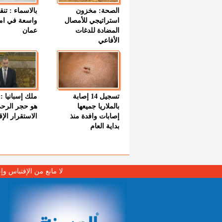
الصحة: مخزون
بالاسماء : تنق
استراتيجي للأمصال
واسعة في اما
المضادة للدغات
عمان
الأفاعي
تسجيل 14 إصابة
ملك إسبانيا : 
بالملاريا جميعها
هو حجر الرح
إصابات وافدة منذ
الاستقرار الإ
بداية العام
لا مانع من الإقتباس وإ