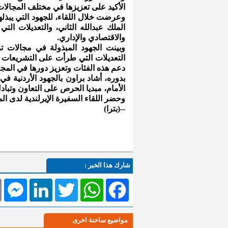
الأكيد على تعزيزها في مختلف المجالات
وعرضت خلال اللقاء، للجهود التي يبذل
الملك عبدالله الثاني، والتعديلات ال
والاقتصادي والإداري.
وبينت الجهود المبذولة في مجالات 
التعديلات التي طرأت على التشريعات ا
دعم هذه الفئات وتعزيز دورها في المجت
بدوره، أشاد براون بالجهود الأردنية 
الأمام، مبديا الحرص على التعاون وتباد
وحضر اللقاء السفيرة الإيرلندية لدى الم
--(بترا)
شارك هذا الخبر :
l
Messenger
LinkedIn
Twitter
WhatsApp
Facebook
مواضيع ساخنة اخرى