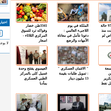
اختيار
" الصحة " : 97 حالة
الملكة في يوم
3341طن خضار
ت منذ
اللاجىء العالمي :
وفواكه ترد للسوق
اص لم
دعونا نتأمل في معاناة
المركزي الثلاثاء -
م
الأمهات والرضع
اسعار
لا يوج
وسعة
" الائتمان العسكري "
العيسوي يفتتح وحدة
ن
: تمويل طلبات بقيمة
غسيل كلى بالمركز
كرير
13 مليون دينار
الطبي العسكري
ميل نفط
بمأدبا