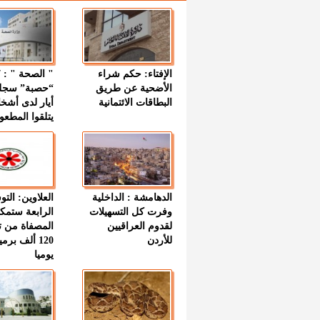
الإفتاء: حكم شراء
الأضحية عن طريق
“حصبة” سجل
البطاقات الائتمانية
أيار لدى أشخ
يتلقوا المطعو
الدهامشة : الداخلية
العلاوين: الت
وفرت كل التسهيلات
الرابعة ستمك
لقدوم العراقيين
المصفاة من ت
للأردن
120 ألف بر
يوميا