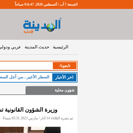
الجمعة 7 آب / أغسطس 2026. 9:6:48 صباحاً
الرئيسية
حديث المدينة
عربي ودولي
تابعونا:
اخر اﻷخبار
شؤون محلية
وزيرة الشؤون القانونية تس
تم نشره الثلاثاء 14 آذار / مارس 2023 03:31 مساءً