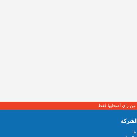
بر عن رأي أصحابها فقط
لشركة
نا