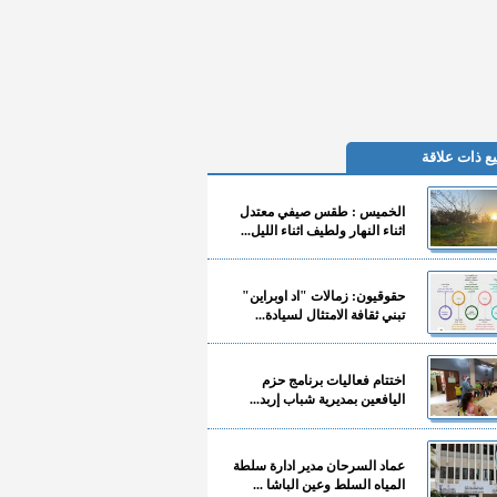
ع ذات علاقة
الخميس : طقس صيفي معتدل
اثناء النهار ولطيف اثناء الليل...
حقوقيون: زمالات "اد اوبراين"
تبني ثقافة الامتثال لسيادة...
اختتام فعاليات برنامج حزم
اليافعين بمديرية شباب إربد...
عماد السرحان مدير ادارة سلطة
المياه السلط وعين الباشا ...