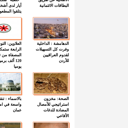
البطاقات الائتمانية
أيار لدى أشخ
يتلقوا المطعو
الدهامشة : الداخلية
العلاوين: الت
وفرت كل التسهيلات
الرابعة ستمك
لقدوم العراقيين
المصفاة من ت
للأردن
120 ألف بر
يوميا
الصحة: مخزون
بالاسماء : تنق
استراتيجي للأمصال
واسعة في اما
المضادة للدغات
عمان
الأفاعي