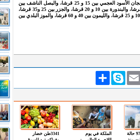
سعر للكيلو غرام فقد تراوح سعر الباذنجان الأسود العجمي بين 15 و 25 قرشا، والبصل الناشف بين
15 و 25 قرشا، والبطاطا بين 20 و 30 قرشا، والبندورة بين 10 و 20 قرشا، والجزر بين 25 و35 قرشا،
والخيار بين 40و 80 قرشا، والزهرة بين 10 و 25 قرشا، والليمون بين 40 و 60 قرشا، والموز البلدي بين
Emai
Skype
انشر
" الصحة " : 97 حالة
الملكة في يوم
3341طن خضار
ت منذ
اللاجىء العالمي :
وفواكه ترد للسوق