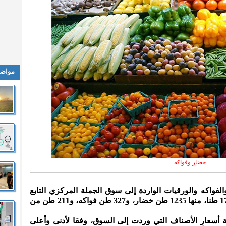
مواضي
خضار وفواكه
الفواكه والورقيات الواردة إلى سوق الجملة المركزي التابع
لأمانة عمان الكبرى، اليوم الأربعاء، 1773 طنا، منها 1235 طن خضار، و327 طن فواكه، و211 طن من
سعار الأصناف التي وردت إلى السوق، وفقا لأدنى وأعلى