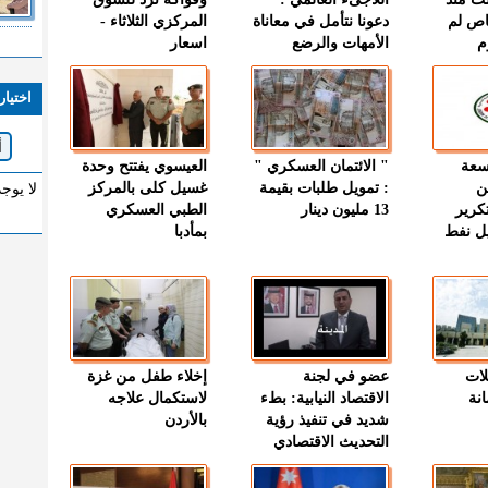
اص لم
دعونا نتأمل في معاناة
المركزي الثلاثاء -
م
الأمهات والرضع
اسعار
اختيار
وسعة
" الائتمان العسكري "
العيسوي يفتتح وحدة
ن
: تمويل طلبات بقيمة
غسيل كلى بالمركز
لا يوج
كرير
13 مليون دينار
الطبي العسكري
ميل نفط
بمأدبا
لات
عضو في لجنة
إخلاء طفل من غزة
نة
الاقتصاد النيابية: بطء
لاستكمال علاجه
شديد في تنفيذ رؤية
بالأردن
التحديث الاقتصادي