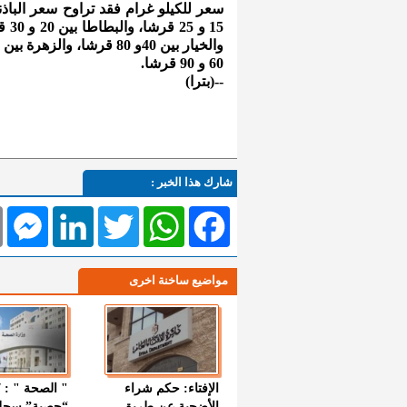
60 و 90 قرشا.
--(بترا)
شارك هذا الخبر :
l
Messenger
LinkedIn
Twitter
WhatsApp
Facebook
مواضيع ساخنة اخرى
الإفتاء: حكم شراء
الأضحية عن طريق
“حصبة” سجل