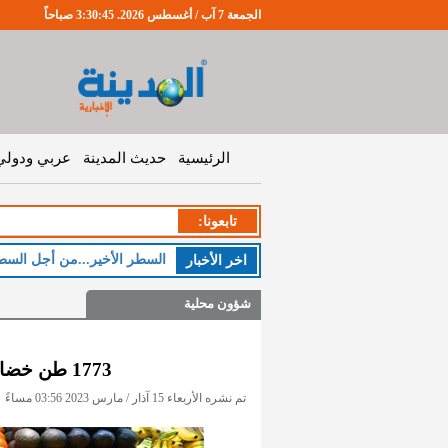
الجمعة 7 آب / أغسطس 2026. 3:30:46 صباحاً
الرئيسية
حديث المدينة
عربي ودولي
تابعونا:
الخ
اخر اﻷخبار
شؤون محلية
1773 طن خضار وفواكه واردات السوق المركزي
تم نشره الأربعاء 15 آذار / مارس 2023 03:56 مساءً