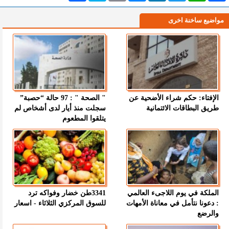
مواضيع ساخنة اخرى
الإفتاء: حكم شراء الأضحية عن
" الصحة " : 97 حالة “حصبة”
طريق البطاقات الائتمانية
سجلت منذ أيار لدى أشخاص لم
يتلقوا المطعوم
الملكة في يوم اللاجىء العالمي
3341طن خضار وفواكه ترد
: دعونا نتأمل في معاناة الأمهات
للسوق المركزي الثلاثاء - اسعار
والرضع