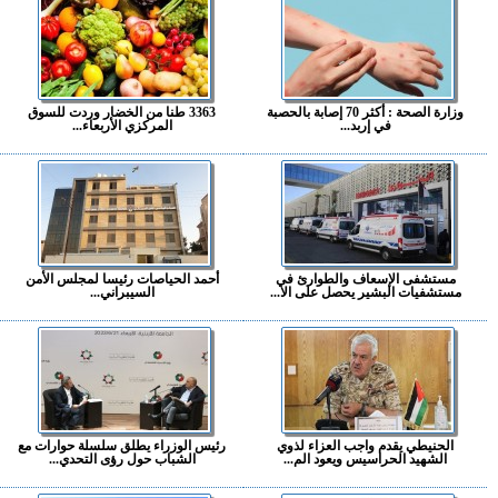
وزارة الصحة : أكثر 70 إصابة بالحصبة
3363 طنا من الخضار وردت للسوق
في إربد...
المركزي الأربعاء...
مستشفى الإسعاف والطوارئ في
أحمد الحياصات رئيسا لمجلس الأمن
مستشفيات البشير يحصل على الا...
السيبراني...
الحنيطي يقدم واجب العزاء لذوي
رئيس الوزراء يطلق سلسلة حوارات مع
الشهيد الحراسيس ويعود الم...
الشباب حول رؤى التحدي...