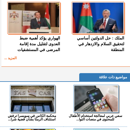
الملك : حل الدولتين أساسي
الهواري يؤكد أهمية ضبط
لتحقيق السلام والازدهار في
العدوى لتقليل مدة إقامة
المنطقة
المرضى في المستشفيات
المزيد ...
مواضيع ذات علاقة
سعي عربي لمعالجة استخدام الأطفال
محكمة الكاس في سويسرا ترفض
للمحتوى في منصات التوا...
استئناف الرمثا بشأن قضية شرا...