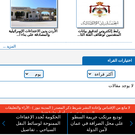
رابط إلكتروني لتدقيق بيانات
الأردن يدين الاعتداءات الإسرائيلية
المتقدمين لوظائف الفئة الثا...
والمصادقة على بناء أ...
المزيد ...
اختيارات القراء
لا يوجد مقالات
لا مانع من الإقتباس وإعادة النشر شريط ذكر المصدر ( المدينة نيوز ) - الآراء والتعليقات
المنشورة تعبر عن رأي أصحابها فقط
توديع مرتكب جريمة السطو
الحكومة تُجدد الإعفاءات
على محل الصرافة في عمان
الممنوحة لوسائط النقل
لأمن الدولة
السياحي .. تفاصيل