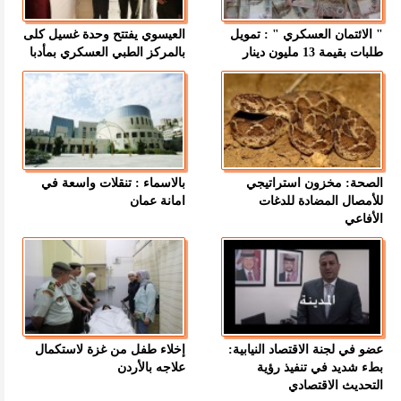
" الائتمان العسكري " : تمويل
العيسوي يفتتح وحدة غسيل كلى
طلبات بقيمة 13 مليون دينار
بالمركز الطبي العسكري بمأدبا
الصحة: مخزون استراتيجي
بالاسماء : تنقلات واسعة في
للأمصال المضادة للدغات
امانة عمان
الأفاعي
عضو في لجنة الاقتصاد النيابية:
إخلاء طفل من غزة لاستكمال
بطء شديد في تنفيذ رؤية
علاجه بالأردن
التحديث الاقتصادي