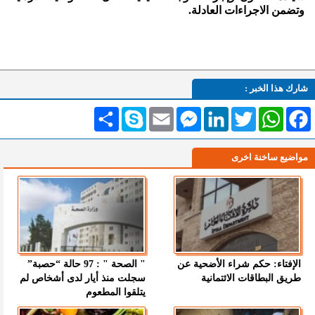
وتضمن الاجراءات العادلة.
شارك هذا الخبر :
Facebook
WhatsApp
Twitter
LinkedIn
Messenger
Email
Skype
انشر
مواضيع ساخنة اخرى
الإفتاء: حكم شراء الأضحية عن
" الصحة " : 97 حالة “حصبة”
طريق البطاقات الائتمانية
سجلت منذ أيار لدى أشخاص لم
يتلقوا المطعوم