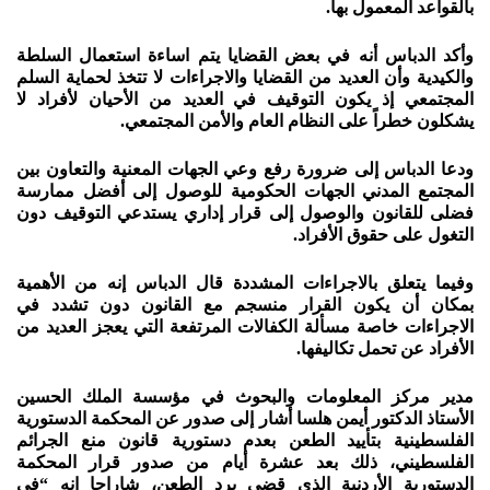
بالقواعد المعمول بها.
وأكد الدباس أنه في بعض القضايا يتم اساءة استعمال السلطة
والكيدية وأن العديد من القضايا والاجراءات لا تتخذ لحماية السلم
المجتمعي إذ يكون التوقيف في العديد من الأحيان لأفراد لا
يشكلون خطراً على النظام العام والأمن المجتمعي.
ودعا الدباس إلى ضرورة رفع وعي الجهات المعنية والتعاون بين
المجتمع المدني الجهات الحكومية للوصول إلى أفضل ممارسة
فضلى للقانون والوصول إلى قرار إداري يستدعي التوقيف دون
التغول على حقوق الأفراد.
وفيما يتعلق بالاجراءات المشددة قال الدباس إنه من الأهمية
بمكان أن يكون القرار منسجم مع القانون دون تشدد في
الاجراءات خاصة مسألة الكفالات المرتفعة التي يعجز العديد من
الأفراد عن تحمل تكاليفها.
مدير مركز المعلومات والبحوث في مؤسسة الملك الحسين
الأستاذ الدكتور أيمن هلسا أشار إلى صدور عن المحكمة الدستورية
الفلسطينية بتأييد الطعن بعدم دستورية قانون منع الجرائم
الفلسطيني، ذلك بعد عشرة أيام من صدور قرار المحكمة
الدستورية الأردنية الذي قضى برد الطعن، شاراحا انه “في