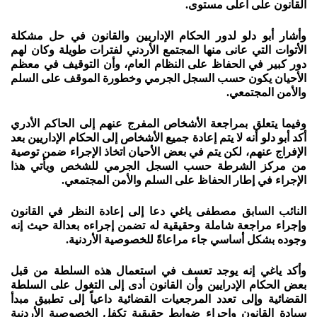
القانون على أعلى مستوى.
وأشار أبو دلو لدور الحكام الإداريين والقانون في حل مشكلة
الأتوات التي عانى منها المجتمع الأردني لفترات طويلة وكان لهم
دور كبير في الحفاظ على النظام العام، وأن التوقيف في معظم
الأحيان يكون حسب السجل الجرمي وخطورة الموقف على السلم
والأمن المجتمعي.
وفيما يتعلق بمراجعة الأشخاص المفرج عنهم إلى الحاكم الأدري
أكد أبو دلو أنه لا يتم إعادة جميع الأشخاص إلى الحكام الإداريين بعد
الإفراج عنهم، لكن يتم في بعض الأحيان اتخاذ الإجراء ضمن توصية
من مركز الشرطة حسب السجل الجرمي للشخص ويأتي هذا
الإجراء في إطار الحفاظ على السلم والأمن المجتمعي.
النائب السابق مصطفى ياغي دعا إلى إعادة النظر في القانون
وإجراء مراجعة شاملة وحقيقية له تضمن إجراءه بعدالة حيث إنه
وجوده بشكل أساسي جاء مراعاةً للخصوصية الأردنية.
وأكد ياغي إنه يوجد تعسف في استعمال هذه السلطة من قبل
بعض الحكام الإدرايين وأن القانون أدى إلى التغول على السلطة
القضائية وإلى تعدد المرجعيات القضائية داعياً إلى تطبيق مبدأ
سيادة القانون وإجراء ضوابط حقيقية تكفل الخصوصية الأردنية