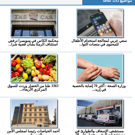
مواضيع ذات علاقة
سعي عربي لمعالجة استخدام الأطفال
محكمة الكاس في سويسرا ترفض
للمحتوى في منصات التوا...
استئناف الرمثا بشأن قضية شرا...
وزارة الصحة : أكثر 70 إصابة بالحصبة
3363 طنا من الخضار وردت للسوق
في إربد...
المركزي الأربعاء...
مستشفى الإسعاف والطوارئ في
أحمد الحياصات رئيسا لمجلس الأمن
مستشفيات البشير يحصل على الا...
السيبراني...