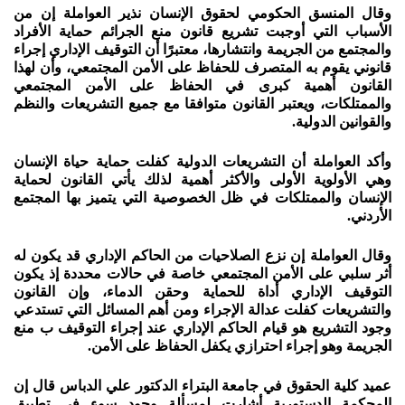
وقال المنسق الحكومي لحقوق الإنسان نذير العواملة إن من
الأسباب التي أوجبت تشريع قانون منع الجرائم حماية الأفراد
والمجتمع من الجريمة وانتشارها، معتبرًا أن التوقيف الإداري إجراء
قانوني يقوم به المتصرف للحفاظ على الأمن المجتمعي، وأن لهذا
القانون أهمية كبرى في الحفاظ على الأمن المجتمعي
والممتلكات، ويعتبر القانون متوافقا مع جميع التشريعات والنظم
والقوانين الدولية.
وأكد العواملة أن التشريعات الدولية كفلت حماية حياة الإنسان
وهي الأولوية الأولى والأكثر أهمية لذلك يأتي القانون لحماية
الإنسان والممتلكات في ظل الخصوصية التي يتميز بها المجتمع
الأردني.
وقال العواملة إن نزع الصلاحيات من الحاكم الإداري قد يكون له
أثر سلبي على الأمن المجتمعي خاصة في حالات محددة إذ يكون
التوقيف الإداري أداة للحماية وحقن الدماء، وإن القانون
والتشريعات كفلت عدالة الإجراء ومن أهم المسائل التي تستدعي
وجود التشريع هو قيام الحاكم الإداري عند إجراء التوقيف ب منع
الجريمة وهو إجراء احترازي يكفل الحفاظ على الأمن.
عميد كلية الحقوق في جامعة البتراء الدكتور علي الدباس قال إن
المحكمة الدستورية أشارت لمسألة وجود سوء في تطبيق