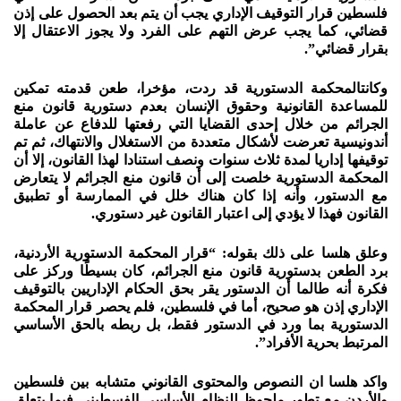
فلسطين قرار التوقيف الإداري يجب أن يتم بعد الحصول على إذن
قضائي، كما يجب عرض التهم على الفرد ولا يجوز الاعتقال إلا
بقرار قضائي”.
وكانتالمحكمة الدستورية قد ردت، مؤخرا، طعن قدمته تمكين
للمساعدة القانونية وحقوق الإنسان بعدم دستورية قانون منع
الجرائم من خلال إحدى القضايا التي رفعتها للدفاع عن عاملة
أندونيسية تعرضت لأشكال متعددة من الاستغلال والانتهاك، ثم تم
توقيفها إداريا لمدة ثلاث سنوات ونصف استنادا لهذا القانون، إلا أن
المحكمة الدستورية خلصت إلى أن قانون منع الجرائم لا يتعارض
مع الدستور، وأنه إذا كان هناك خلل في الممارسة أو تطبيق
القانون فهذا لا يؤدي إلى اعتبار القانون غير دستوري.
وعلق هلسا على ذلك بقوله: “قرار المحكمة الدستورية الأردنية،
برد الطعن بدستورية قانون منع الجرائم، كان بسيطًا وركز على
فكرة أنه طالما أن الدستور يقر بحق الحكام الإداريين بالتوقيف
الإداري إذن هو صحيح، أما في فلسطين، فلم يحصر قرار المحكمة
الدستورية بما ورد في الدستور فقط، بل ربطه بالحق الأساسي
المرتبط بحرية الأفراد”.
واكد هلسا ان النصوص والمحتوى القانوني متشابه بين فلسطين
والأردن مع تطور ملحوظ للنظام الأساسي الفسطيني فيما يتعلق