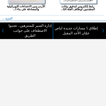
رابط إلكتروني لتدقيق بيانات
الأردن يدين الاعتداءات الإسرائيلية
المتقدمين لوظائف الفئة الثا...
والمصادقة على بناء أ...
المزيد ...
إدارة السير للمتنزهين.. تجنبوا
إطلاق 5 مسارات جديدة لباص
اختيارات القراء
الاصطفاف على جوانب
عمّان الأحد المقبل
الطريق
لا يوجد مقالات
لا مانع من الإقتباس وإعادة النشر شريط ذكر المصدر ( المدينة نيوز ) - الآراء والتعليقات
المنشورة تعبر عن رأي أصحابها فقط
عن المدينة الإخبارية