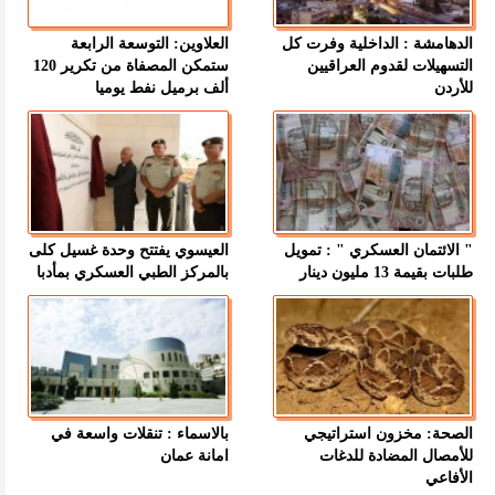
الدهامشة : الداخلية وفرت كل
العلاوين: التوسعة الرابعة
التسهيلات لقدوم العراقيين
ستمكن المصفاة من تكرير 120
للأردن
ألف برميل نفط يوميا
" الائتمان العسكري " : تمويل
العيسوي يفتتح وحدة غسيل كلى
طلبات بقيمة 13 مليون دينار
بالمركز الطبي العسكري بمأدبا
الصحة: مخزون استراتيجي
بالاسماء : تنقلات واسعة في
للأمصال المضادة للدغات
امانة عمان
الأفاعي