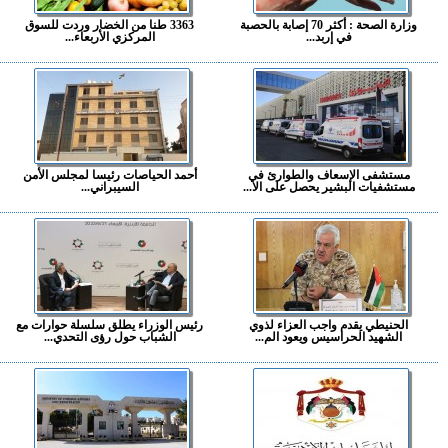
وزارة الصحة : أكثر 70 إصابة بالحصبة
3363 طنا من الخضار وردت للسوق
في إربد...
المركزي الأربعاء...
مستشفى الإسعاف والطوارئ في
أحمد الحياصات رئيسا لمجلس الأمن
مستشفيات البشير يحصل على الا...
السيبراني...
الحنيطي يقدم واجب العزاء لذوي
رئيس الوزراء يطلق سلسلة حوارات مع
الشهيد الحراسيس ويعود الم...
الشباب حول رؤى التحدي...