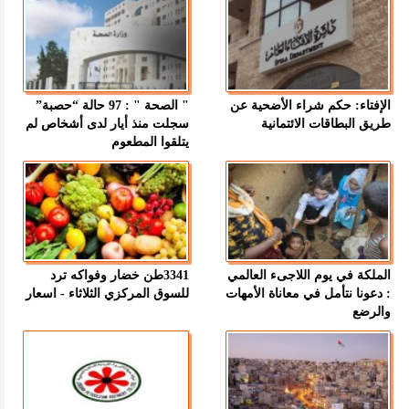
الإفتاء: حكم شراء الأضحية عن
" الصحة " : 97 حالة “حصبة”
طريق البطاقات الائتمانية
سجلت منذ أيار لدى أشخاص لم
يتلقوا المطعوم
الملكة في يوم اللاجىء العالمي
3341طن خضار وفواكه ترد
: دعونا نتأمل في معاناة الأمهات
للسوق المركزي الثلاثاء - اسعار
والرضع