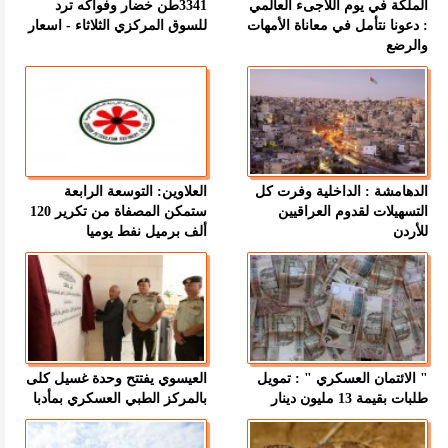
الملكة في يوم اللاجىء العالمي
3341طن خضار وفواكه ترد
: دعونا نتأمل في معاناة الأمهات
للسوق المركزي الثلاثاء - اسعار
والرضع
الدهامشة : الداخلية وفرت كل
العلاوين: التوسعة الرابعة
التسهيلات لقدوم العراقيين
ستمكن المصفاة من تكرير 120
للأردن
ألف برميل نفط يوميا
" الائتمان العسكري " : تمويل
العيسوي يفتتح وحدة غسيل كلى
طلبات بقيمة 13 مليون دينار
بالمركز الطبي العسكري بمأدبا