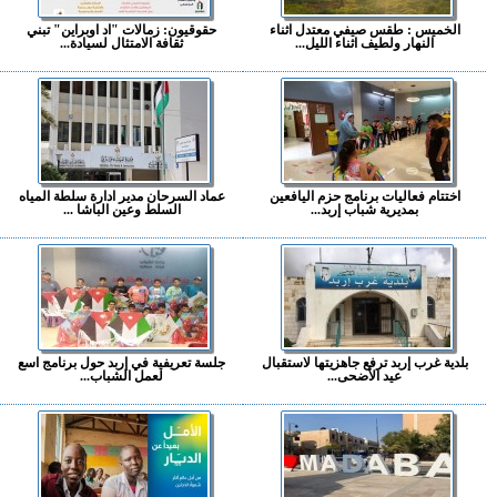
الخميس : طقس صيفي معتدل اثناء
حقوقيون: زمالات "اد اوبراين" تبني
النهار ولطيف اثناء الليل...
ثقافة الامتثال لسيادة...
اختتام فعاليات برنامج حزم اليافعين
عماد السرحان مدير ادارة سلطة المياه
بمديرية شباب إربد...
السلط وعين الباشا ...
بلدية غرب إربد ترفع جاهزيتها لاستقبال
جلسة تعريفية في إربد حول برنامج اسع
عيد الأضحى...
لعمل الشباب...