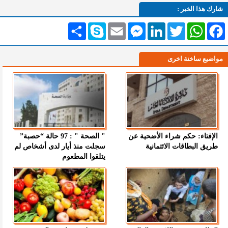
شارك هذا الخبر :
Facebook
WhatsApp
Twitter
LinkedIn
Messenger
Email
Skype
انشر
مواضيع ساخنة اخرى
الإفتاء: حكم شراء الأضحية عن
" الصحة " : 97 حالة “حصبة”
طريق البطاقات الائتمانية
سجلت منذ أيار لدى أشخاص لم
يتلقوا المطعوم