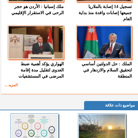
تسجيل 14 إصابة بالملاريا
ملك إسبانيا : الأردن هو حجر
جميعها إصابات وافدة منذ بداية
الرحى في الاستقرار الإقليمي
العام
الملك : حل الدولتين أساسي
الهواري يؤكد أهمية ضبط
لتحقيق السلام والازدهار في
العدوى لتقليل مدة إقامة
المنطقة
المرضى في المستشفيات
المزيد ...
مواضيع ذات علاقة