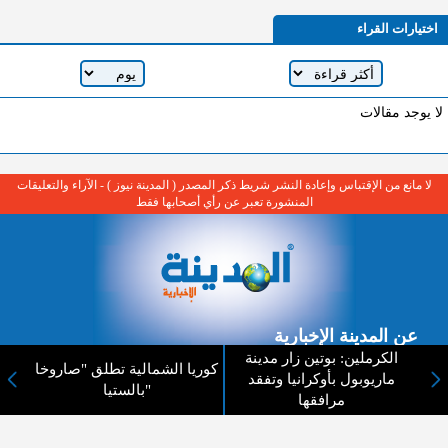
اختيارات القراء
لا يوجد مقالات
لا مانع من الإقتباس وإعادة النشر شريط ذكر المصدر ( المدينة نيوز ) - الآراء والتعليقات
المنشورة تعبر عن رأي أصحابها فقط
عن المدينة الإخبارية
الكرملين: بوتين زار مدينة
كوريا الشمالية تطلق "صاروخا
المدينة الإخبارية صحيفة الكترونية شاملة تابعة لشركة قنوات البث
ماريوبول بأوكرانيا وتفقد
بالستيا"
الاردنية تنقل الاخبار المحلية الأردنية وأخبار فلسطين وأبرز الأخبار
مرافقها
العربية والدولية لحظة حدوثها بمهنية رفيعة ليكون العالم بما يجري
فيه وحوله بين يديكم بالكلمة والصورة من مصادرها الحقيقية.