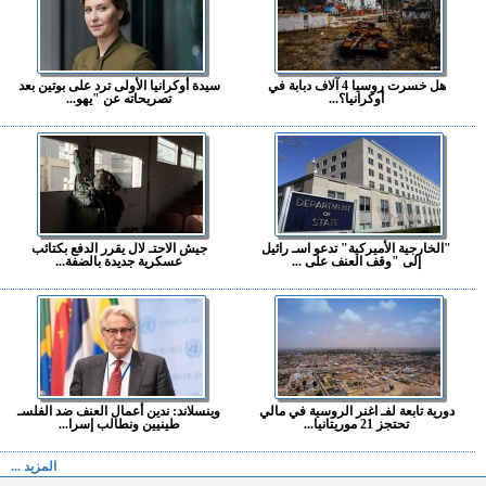
هل خسرت روسيا 4 آلاف دبابة في
سيدة أوكرانيا الأولى ترد على بوتين بعد
أوكرانيا؟...
تصريحاته عن "يهو...
"الخارجية الأميركية" تدعو اسـ رائيل
جيش الاحتـ لال يقرر الدفع بكتائب
إلى "وقف العنف على ...
عسكرية جديدة بالضفة...
دورية تابعة لفـ اغنر الروسية في مالي
وينسلاند: ندين أعمال العنف ضد الفلسـ
تحتجز 21 موريتانيا...
طينيين ونطالب إسرا...
المزيد ...