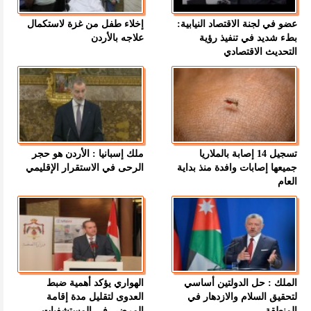
عضو في لجنة الاقتصاد النيابية:
إخلاء طفل من غزة لاستكمال
بطء شديد في تنفيذ رؤية
علاجه بالأردن
التحديث الاقتصادي
تسجيل 14 إصابة بالملاريا
ملك إسبانيا : الأردن هو حجر
جميعها إصابات وافدة منذ بداية
الرحى في الاستقرار الإقليمي
العام
الملك : حل الدولتين أساسي
الهواري يؤكد أهمية ضبط
لتحقيق السلام والازدهار في
العدوى لتقليل مدة إقامة
المنطقة
المرضى في المستشفيات