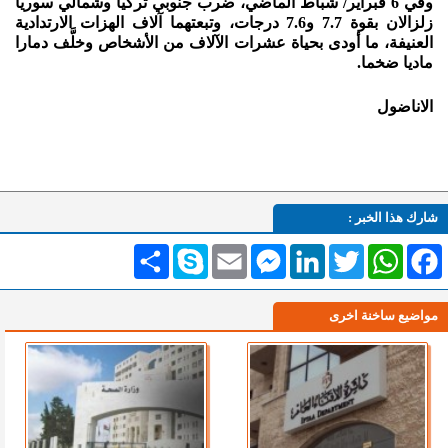
وفي 6 فبراير/ شباط الماضي، ضرب جنوبي تركيا وشمالي سوريا
زلزالان بقوة 7.7 و7.6 درجات، وتبعتهما آلاف الهزات الارتدادية
العنيفة، ما أودى بحياة عشرات الآلاف من الأشخاص وخلَّف دمارا
ماديا ضخما.
الاناضول
شارك هذا الخبر :
Facebook
WhatsApp
Twitter
LinkedIn
Messenger
Email
Skype
انشر
مواضيع ساخنة اخرى