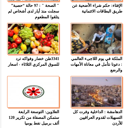
الإفتاء: حكم شراء الأضحية عن
" الصحة " : 97 حالة “حصبة”
طريق البطاقات الائتمانية
سجلت منذ أيار لدى أشخاص لم
يتلقوا المطعوم
الملكة في يوم اللاجىء العالمي
3341طن خضار وفواكه ترد
: دعونا نتأمل في معاناة الأمهات
للسوق المركزي الثلاثاء - اسعار
والرضع
الدهامشة : الداخلية وفرت كل
العلاوين: التوسعة الرابعة
التسهيلات لقدوم العراقيين
ستمكن المصفاة من تكرير 120
للأردن
ألف برميل نفط يوميا