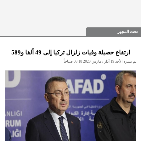
تحت المجهر
ارتفاع حصيلة وفيات زلزال تركيا إلى 49 ألفا و589
تم نشره الأحد 19 آذار / مارس 2023 08:18 صباحاً