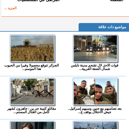
المزيد ...
مواضيع ذات علاقة
قوات الاحتـ لال تقتحم مدينة نابلس
الجزائر تتوقع محصولا وفيرا من الحبوب
شمال الضفة الغربية...
هذا الموسم...
بعد تضامنهم مع جنين وسبهم إسرائيل..
مقاتلو كتيبة جنـ ين : جاهزون لشهر
جيش الاحتلال يوقف ع...
كامل من القتال المستم...