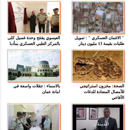
" الائتمان العسكري " : تمويل
العيسوي يفتتح وحدة غسيل كلى
طلبات بقيمة 13 مليون دينار
بالمركز الطبي العسكري بمأدبا
الصحة: مخزون استراتيجي
بالاسماء : تنقلات واسعة في
للأمصال المضادة للدغات
امانة عمان
الأفاعي