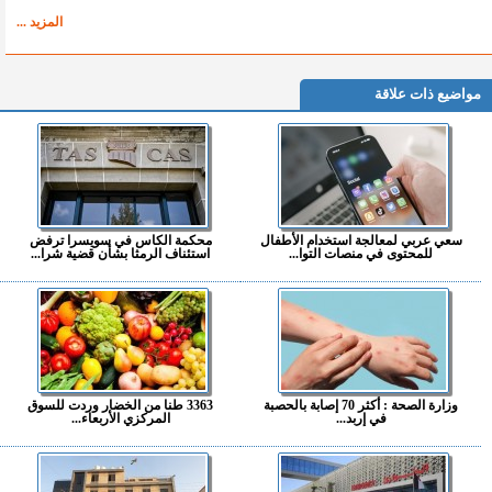
المزيد ...
مواضيع ذات علاقة
سعي عربي لمعالجة استخدام الأطفال
محكمة الكاس في سويسرا ترفض
للمحتوى في منصات التوا...
استئناف الرمثا بشأن قضية شرا...
وزارة الصحة : أكثر 70 إصابة بالحصبة
3363 طنا من الخضار وردت للسوق
في إربد...
المركزي الأربعاء...