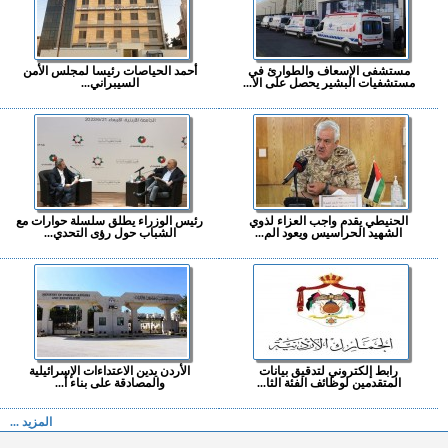
مستشفى الإسعاف والطوارئ في
أحمد الحياصات رئيسا لمجلس الأمن
مستشفيات البشير يحصل على الا...
السيبراني...
الحنيطي يقدم واجب العزاء لذوي
رئيس الوزراء يطلق سلسلة حوارات مع
الشهيد الحراسيس ويعود الم...
الشباب حول رؤى التحدي...
رابط إلكتروني لتدقيق بيانات
الأردن يدين الاعتداءات الإسرائيلية
المتقدمين لوظائف الفئة الثا...
والمصادقة على بناء أ...
المزيد ...