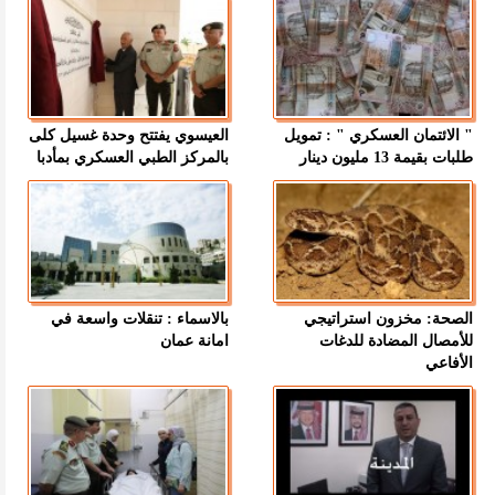
" الائتمان العسكري " : تمويل
العيسوي يفتتح وحدة غسيل كلى
طلبات بقيمة 13 مليون دينار
بالمركز الطبي العسكري بمأدبا
الصحة: مخزون استراتيجي
بالاسماء : تنقلات واسعة في
للأمصال المضادة للدغات
امانة عمان
الأفاعي