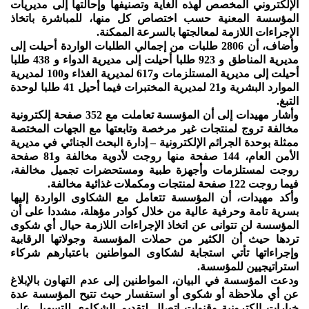
الإلكتروني المخصص لهذه الغاية وتصنيفها وإحالتها إلى مديريات
المؤسسة المعنية حسب اختصاص كل منها، للمباشرة باتخاذ
الإجراءات اللازمة لمعالجتها بالسرعة الممكنة.
وأضاف، أن 2806 طلبات من إجمالي الطلبات الواردة أحيلت إلى
مديرية المناطق و 923 طلبا أحيلت إلى مديرية الدواء و 438 طلبا
أحيلت إلى مديرية المستلزمات و617 لمديرية الغذاء و100 لمديرية
الموارد البشرية و21 لمديرية المختبرات فيما أحيل 41 طلبا لوحدة
التبغ.
وأشار مهيدات إلى أن المؤسسة تعاملت مع 352 صفحة إلكترونية
مخالفة تروج لمنتجات غير مرخصة وتابعتها مع الجهات المختصة
ممثلة بوحدة الجرائم الإلكترونية – إدارة البحث الجنائي في مديرية
الأمن العام، 144 صفحة منها روجت لأدوية مخالفة و81 صفحة
روجت لمستلزمات وأجهزة طبية ومستحضرات تجميل مخالفة،
فيما روجت 122 صفحة لمنتجات ومكملات غذائية مخالفة.
وأكد مهيدات، أن المؤسسة تتعامل مع الشكاوى الواردة إليها
بسرية تامة وحرفية عالية من خلال كوادر مؤهلة، مشددا على أن
المؤسسة لن تتوانى عن اتخاذ الإجراءات اللازمة حيال أي شكوى
تردها حيث أن الكثير من حملات المؤسسة وجولاتها الرقابية
وإجراءاتها تأتي استجابة لشكاوى المواطنين باعتبارهم شركاء
استراتيجيين للمؤسسة.
ودعت المؤسسة في البيان، المواطنين إلى عدم التهاون بالإبلاغ
عن أي ملاحظة أو شكوى أو استفسار حيث تتيح المؤسسة عدة
خيارات إلكترونية وقنوات اتصال لتقديم الشكاوى للتسهيل على