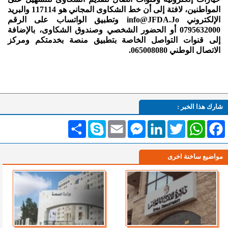
المواطنين، لافتة إلى أن خط الشكاوى المجاني هو 117114 والبريد
الإلكتروني info@JFDA.Jo وتطبيق الواتساب على الرقم
0795632000 أو الحضور الشخصي وصندوق الشكاوى، بالإضافة
إلى قنوات التواصل الخاصة بتطبيق منصة بخدمتكم ومركز
الاتصال الوطني 065008080.
شارك هذا الخبر :
Facebook
WhatsApp
Twitter
LinkedIn
Messenger
Email
Skype
انشر
مواضيع ساخنة اخرى