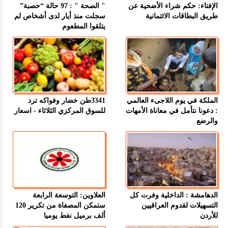
الإفتاء: حكم شراء الأضحية عن
" الصحة " : 97 حالة “حصبة”
طريق البطاقات الائتمانية
سجلت منذ أيار لدى أشخاص لم
يتلقوا المطعوم
الملكة في يوم اللاجىء العالمي
3341طن خضار وفواكه ترد
: دعونا نتأمل في معاناة الأمهات
للسوق المركزي الثلاثاء - اسعار
والرضع
الدهامشة : الداخلية وفرت كل
العلاوين: التوسعة الرابعة
التسهيلات لقدوم العراقيين
ستمكن المصفاة من تكرير 120
للأردن
ألف برميل نفط يوميا