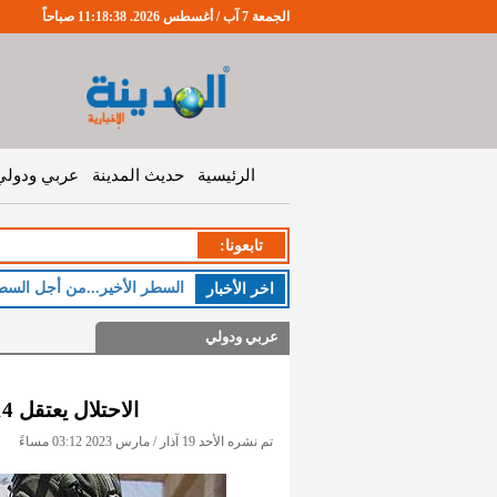
الجمعة 7 آب / أغسطس 2026. 11:18:39 صباحاً
الرئيسية
حديث المدينة
عربي ودولي
تابعونا:
اخر اﻷخبار
عربي ودولي
الاحتلال يعتقل 14 فلسطينيا بالضفة الغربية والقدس
تم نشره الأحد 19 آذار / مارس 2023 03:12 مساءً