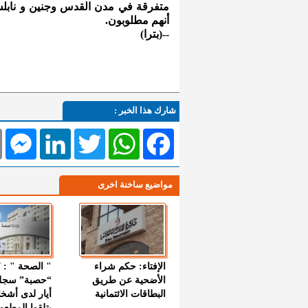
متفرقة في مدن القدس وجنين و نابلس 
أنهم مطلوبون.
--(بترا)
شارك هذا الخبر :
l
Messenger
LinkedIn
Twitter
WhatsApp
Facebook
مواضيع ساخنة اخرى
الإفتاء: حكم شراء
الأضحية عن طريق
“حصبة” سجل
البطاقات الائتمانية
أيار لدى أشخ
يتلقوا المطعو