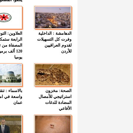
الدهامشة : الداخلية
العلاوين: الت
وفرت كل التسهيلات
الرابعة ستمك
لقدوم العراقيين
المصفاة من ت
للأردن
120 ألف بر
يوميا
الصحة: مخزون
بالاسماء : تنق
استراتيجي للأمصال
واسعة في اما
المضادة للدغات
عمان
الأفاعي