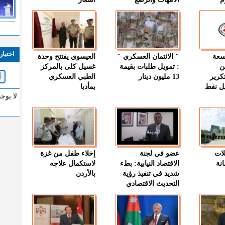
اختيار
وسعة
" الائتمان العسكري "
العيسوي يفتتح وحدة
ن
: تمويل طلبات بقيمة
غسيل كلى بالمركز
كرير
13 مليون دينار
الطبي العسكري
ميل نفط
بمأدبا
لا يوج
لات
عضو في لجنة
إخلاء طفل من غزة
نة
الاقتصاد النيابية: بطء
لاستكمال علاجه
شديد في تنفيذ رؤية
بالأردن
التحديث الاقتصادي