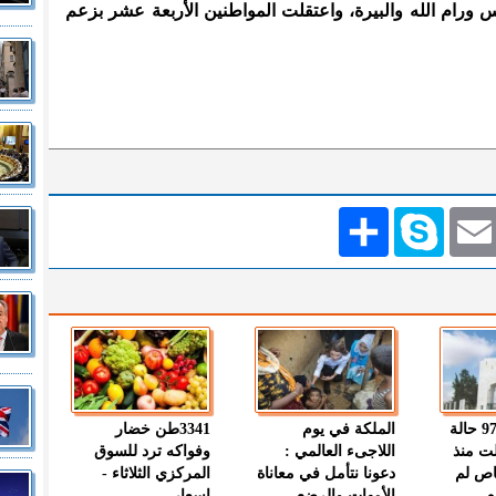
ورام الله والبيرة، واعتقلت المواطنين الأربعة عشر بزعم
Emai
Skype
انشر
" الصحة " : 97 حالة
الملكة في يوم
3341طن خضار
ت منذ
اللاجىء العالمي :
وفواكه ترد للسوق
اص لم
دعونا نتأمل في معاناة
المركزي الثلاثاء -
م
الأمهات والرضع
اسعار