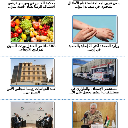
سعي عربي لمعالجة استخدام الأطفال
محكمة الكاس في سويسرا ترفض
للمحتوى في منصات التوا...
استئناف الرمثا بشأن قضية شرا...
وزارة الصحة : أكثر 70 إصابة بالحصبة
3363 طنا من الخضار وردت للسوق
في إربد...
المركزي الأربعاء...
مستشفى الإسعاف والطوارئ في
أحمد الحياصات رئيسا لمجلس الأمن
مستشفيات البشير يحصل على الا...
السيبراني...