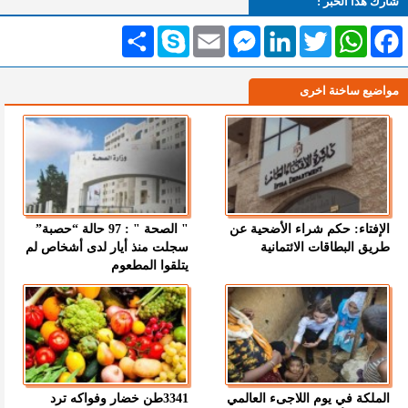
شارك هذا الخبر :
Facebook
WhatsApp
Twitter
LinkedIn
Messenger
Email
Skype
انشر
مواضيع ساخنة اخرى
الإفتاء: حكم شراء الأضحية عن
" الصحة " : 97 حالة “حصبة”
طريق البطاقات الائتمانية
سجلت منذ أيار لدى أشخاص لم
يتلقوا المطعوم
الملكة في يوم اللاجىء العالمي
3341طن خضار وفواكه ترد