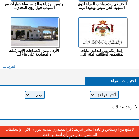
الحنيطي يقدم واجب العزاء لذوي
رئيس الوزراء يطلق سلسلة حوارات مع
الشهيد الحراسيس ويعود الم...
الشباب حول رؤى التحدي...
رابط إلكتروني لتدقيق بيانات
الأردن يدين الاعتداءات الإسرائيلية
المتقدمين لوظائف الفئة الثا...
والمصادقة على بناء أ...
المزيد ...
اختيارات القراء
لا يوجد مقالات
لا مانع من الإقتباس وإعادة النشر شريط ذكر المصدر ( المدينة نيوز ) - الآراء والتعليقات
المنشورة تعبر عن رأي أصحابها فقط