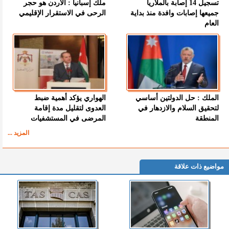
تسجيل 14 إصابة بالملاريا
ملك إسبانيا : الأردن هو حجر
جميعها إصابات وافدة منذ بداية
الرحى في الاستقرار الإقليمي
العام
الملك : حل الدولتين أساسي
الهواري يؤكد أهمية ضبط
لتحقيق السلام والازدهار في
العدوى لتقليل مدة إقامة
المنطقة
المرضى في المستشفيات
المزيد ...
مواضيع ذات علاقة