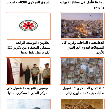
: دعونا نتأمل في معاناة الأمهات
للسوق المركزي الثلاثاء - اسعار
والرضع
الدهامشة : الداخلية وفرت كل
العلاوين: التوسعة الرابعة
التسهيلات لقدوم العراقيين
ستمكن المصفاة من تكرير 120
للأردن
ألف برميل نفط يوميا
" الائتمان العسكري " : تمويل
العيسوي يفتتح وحدة غسيل كلى
طلبات بقيمة 13 مليون دينار
بالمركز الطبي العسكري بمأدبا