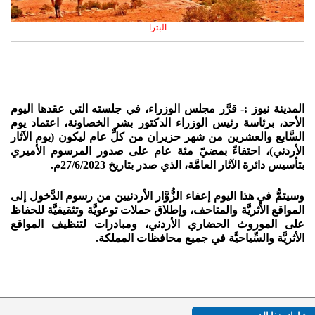
البترا
المدينة نيوز :- قرَّر مجلس الوزراء، في جلسته التي عقدها اليوم
الأحد، برئاسة رئيس الوزراء الدكتور بشر الخصاونة، اعتماد يوم
السَّابع والعشرين من شهر حزيران من كلِّ عام ليكون (يوم الآثار
الأردني)، احتفاءً بمضيّ مئة عام على صدور المرسوم الأميري
بتأسيس دائرة الآثار العامَّة، الذي صدر بتاريخ 27/6/2023م.
وسيتمُّ في هذا اليوم إعفاء الزُّوَّار الأردنيين من رسوم الدَّخول إلى
المواقع الأثريَّة والمتاحف، وإطلاق حملات توعويَّة وتثقيفيَّة للحفاظ
على الموروث الحضاري الأردني، ومبادرات لتنظيف المواقع
الأثريَّة والسِّياحيَّة في جميع محافظات المملكة.