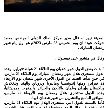
المدينة نيوز :- قال
مدير مركز الفلك الدولي
المهندس محمد
شوكت عودة ان يوم الخميس 23 مارس 2023م هو أول أيام شهر
رمضان المبارك .
وقال في منشور على فيسبوك :
" بدأت بعض الدول شهر شعبان يوم الثلاثاء 21 شباط/فبراير، وهذه
الدول ستتحرى هلال شهر رمضان المبارك يوم الثلاثاء 21 مارس.
في حين بدأت العديد من الدول الأخرى شهر شعبان يوم الأربعاء
22 فبراير، ومنها إندونيسيا وماليزيا وبروناي والهند وبنغلادش
وباكستان وإيران وعُمان والأردن والجزائر والمغرب وموريتانيا،
وهذه الدول ستتحرى هلال رمضان يوم الأربعاء 22 مارس،
الموافق للتاسع والعشرين من شهر شعبان فيها.
فأما بالنسبة للدول التي ستتحرى الهلال يوم الثلاثاء 21 مارس،
فإن رؤيته في ذلك اليوم مستحيلة لغروب القمر قبل الشمس