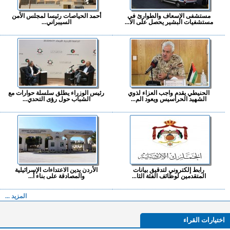
مستشفى الإسعاف والطوارئ في
أحمد الحياصات رئيسا لمجلس الأمن
مستشفيات البشير يحصل على الا...
السيبراني...
الحنيطي يقدم واجب العزاء لذوي
رئيس الوزراء يطلق سلسلة حوارات مع
الشهيد الحراسيس ويعود الم...
الشباب حول رؤى التحدي...
رابط إلكتروني لتدقيق بيانات
الأردن يدين الاعتداءات الإسرائيلية
المتقدمين لوظائف الفئة الثا...
والمصادقة على بناء أ...
المزيد ...
اختيارات القراء