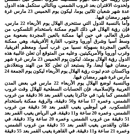
ولحدوث الاقتران بعد غروب الشمس، وبالتالي ستكمل هذه الدول
عدة شهر شعبان ثلاثين يوما، ليكون يوم الخميس 23 مارس غرة
شهر رمضان فيها.
وأما بالنسبة للدول التي ستتحرى الهلال يوم الأربعاء 22 مارس،
فإن رؤية الهلال في ذلك اليوم ممكنة باستخدام التلسكوب من
شرق العالم، في حين أنها ممكنة بالعين المجردة بصعوبة من
وسط آسيا وشرق أوروبا وجنوب القارة الأفريقية، وهي ممكنة
بالعين المجردة بسهولة نسبيا من غرب آسيا، ومعظم أفريقيا،
وغرب أوروبا والأمريكيتين. وعليه من المتوقع أن تعلن غالبية هذه
الدول رؤية الهلال يومئذ، ليكون يوم الخميس 23 مارس غرة شهر
رمضان فيها أيضا. ولا يستبعد أن تعلن كلا من الهند وبنغلادش
وباكستان عدم ثبوت رؤية الهلال يوم الأربعاء ليكون يوم الجمعة 24
مارس غرة شهر رمضان فيها.
وبالنسبة لوضع الهلال يوم الأربعاء 22 مارس في بعض المدن
العربية والإسلامية، فإن الحسابات السطحية للهلال وقت غروب
الشمس كما يلي: في جاكرتا يغيب القمر بعد 36 دقيقة من غروب
الشمس، وعمره 17 ساعة و50 دقيقة، والرؤية ممكنة باستخدام
التلسكوب. في أبوظبي يغيب القمر بعد 50 دقيقة من غروب
الشمس، وعمره 20 ساعة و11 دقيقة. في الرياض يغيب القمر بعد
51 دقيقة من غروب الشمس، وعمره 20 ساعة و35 دقيقة. في
عمّان والقدس يغيب القمر بعد 55 دقيقة من غروب الشمس،
وعمره 21 ساعة و11 دقيقة. في القاهرة يغيب القمر بعد 55 دقيقة