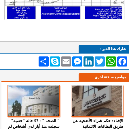
شارك هذا الخبر :
Facebook
WhatsApp
Twitter
LinkedIn
Messenger
Email
Skype
انشر
مواضيع ساخنة اخرى
الإفتاء: حكم شراء الأضحية عن
" الصحة " : 97 حالة “حصبة”
طريق البطاقات الائتمانية
سجلت منذ أيار لدى أشخاص لم