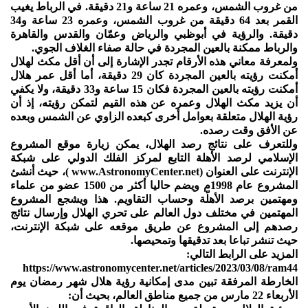
من غروب الشمس، وعمره 21 ساعة و21 دقيقة. في الرباط يغيب
القمر بعد 64 دقيقة من غروب الشمس، وعمره 23 ساعة و34
دقيقة. والرؤية في أبوظبي والرياض وعمّان والقدس والقاهرة
والرباط ممكنة بالعين المجردة في حالة صفاء الغلاف الجوي.
ولمعرفة معاني هذه الأرقام تجدر الإشارة إلى أن أقل مكث لهلال
أمكنت رؤيته بالعين المجردة كان 29 دقيقة، أما أقل عمر هلال
أمكنت رؤيته بالعين المجردة فكان 15 ساعة و33 دقيقة، ولا يكفي
أن يزيد مكث الهلال وعمره عن هذه القيم لتمكن رؤيته، إذ أن
رؤية الهلال متعلقة بعوامل أخرى كبعده الزاوي عن الشمس وبعده
عن الأفق وقت رصده.
وللتعرف على نتائج رصد الهلال، يمكن زيارة موقع المشروع
الإسلامي لرصد الأهلة التابع لمركز الفلك الدولي على شبكة
الإنترنت على العنوان (www.AstronomyCenter.net )، حيث أنشئ
المشروع عام 1998م ويضم حاليا أكثر من 1500 عضو من علماء
ومهتمين برصد الأهلّة وحساب التقاويم. هذا ويشجع المشروع
المهتمين في مختلف دول العالم على تحري الهلال وإرسال نتائج
رصدهم إلى المشروع عن طريق موقعه على شبكة الإنترنت،
حيث تنشر تباعا بعد تدقيقها وتمحيصها.
المزيد على الرابط التالي:
https://www.astronomycenter.net/articles/2023/03/08/ram44
الخارطة المرفقة تبين مدى إمكانية رؤية هلال شهر رمضان يوم
الأربعاء 22 مارس من جميع مناطق العالم، بحيث أن: