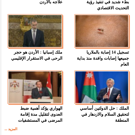
بطء شديد في تنفيذ رؤية
علاجه بالأردن
التحديث الاقتصادي
تسجيل 14 إصابة بالملاريا
ملك إسبانيا : الأردن هو حجر
جميعها إصابات وافدة منذ بداية
الرحى في الاستقرار الإقليمي
العام
الملك : حل الدولتين أساسي
الهواري يؤكد أهمية ضبط
لتحقيق السلام والازدهار في
العدوى لتقليل مدة إقامة
المنطقة
المرضى في المستشفيات
المزيد ...