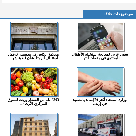
مواضيع ذات علاقة
سعي عربي لمعالجة استخدام الأطفال
محكمة الكاس في سويسرا ترفض
للمحتوى في منصات التوا...
استئناف الرمثا بشأن قضية شرا...
وزارة الصحة : أكثر 70 إصابة بالحصبة
3363 طنا من الخضار وردت للسوق
في إربد...
المركزي الأربعاء...