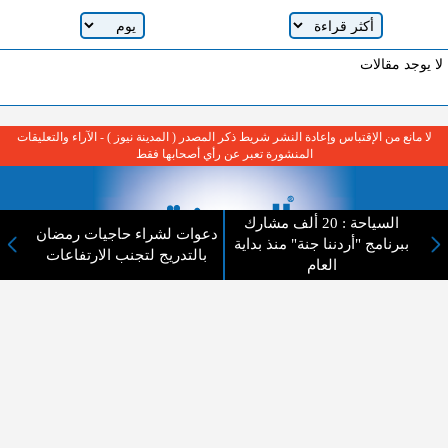
لا يوجد مقالات
لا مانع من الإقتباس وإعادة النشر شريط ذكر المصدر ( المدينة نيوز ) - الآراء والتعليقات
المنشورة تعبر عن رأي أصحابها فقط
السياحة : 20 ألف مشارك
دعوات لشراء حاجيات رمضان
ببرنامج "أردننا جنة" منذ بداية
بالتدريج لتجنب الارتفاعات
العام
عن المدينة الإخبارية
المدينة الإخبارية صحيفة الكترونية شاملة تابعة لشركة قنوات البث
الاردنية تنقل الاخبار المحلية الأردنية وأخبار فلسطين وأبرز الأخبار
العربية والدولية لحظة حدوثها بمهنية رفيعة ليكون العالم بما يجري
فيه وحوله بين يديكم بالكلمة والصورة من مصادرها الحقيقية.
عن الشركة