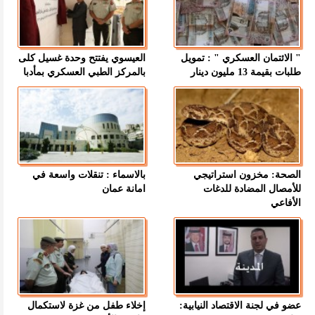
" الائتمان العسكري " : تمويل
العيسوي يفتتح وحدة غسيل كلى
طلبات بقيمة 13 مليون دينار
بالمركز الطبي العسكري بمأدبا
الصحة: مخزون استراتيجي
بالاسماء : تنقلات واسعة في
للأمصال المضادة للدغات
امانة عمان
الأفاعي
عضو في لجنة الاقتصاد النيابية:
إخلاء طفل من غزة لاستكمال