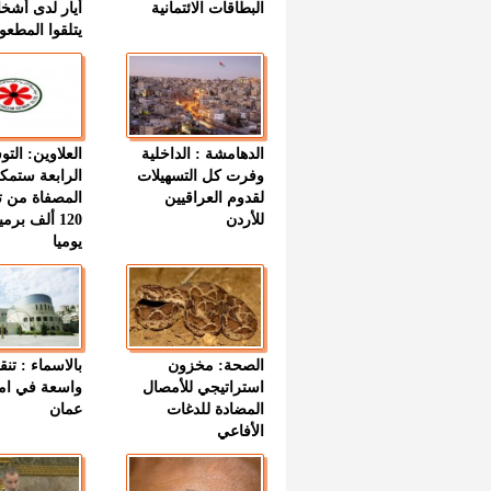
البطاقات الائتمانية
أيار لدى أشخ
يتلقوا المطعو
الدهامشة : الداخلية
العلاوين: الت
وفرت كل التسهيلات
الرابعة ستمك
لقدوم العراقيين
المصفاة من ت
للأردن
120 ألف بر
يوميا
الصحة: مخزون
بالاسماء : تنق
استراتيجي للأمصال
واسعة في اما
المضادة للدغات
عمان
الأفاعي