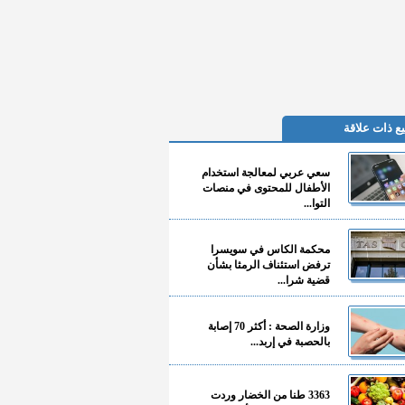
ع ذات علاقة
سعي عربي لمعالجة استخدام
الأطفال للمحتوى في منصات
التوا...
محكمة الكاس في سويسرا
ترفض استئناف الرمثا بشأن
قضية شرا...
وزارة الصحة : أكثر 70 إصابة
بالحصبة في إربد...
3363 طنا من الخضار وردت