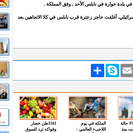
 بلدة حوارة في نابلس الأحد , وفق المملكة .
سرائيلي، أغلقت حاجز زعترة قرب نابلس في كلا الاتجاهين بعد
Emai
Skype
انشر
" الصحة " : 97 حالة
الملكة في يوم
3341طن خضار
ت منذ
اللاجىء العالمي :
وفواكه ترد للسوق