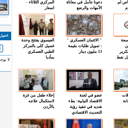
اص لم
دعونا نتأمل في معاناة
المركزي الثلاثاء -
م
الأمهات والرضع
اسعار
اختيار
وسعة
" الائتمان العسكري "
العيسوي يفتتح وحدة
ن
: تمويل طلبات بقيمة
غسيل كلى بالمركز
كرير
13 مليون دينار
الطبي العسكري
ميل نفط
بمأدبا
لا يوج
لات
عضو في لجنة
إخلاء طفل من غزة
نة
الاقتصاد النيابية: بطء
لاستكمال علاجه
شديد في تنفيذ رؤية
بالأردن
التحديث الاقتصادي