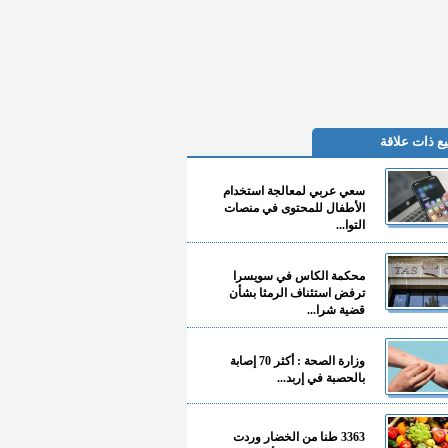
ع ذات علاقة
سعي عربي لمعالجة استخدام
الأطفال للمحتوى في منصات
التوا...
محكمة الكاس في سويسرا
ترفض استئناف الرمثا بشأن
قضية شرا...
وزارة الصحة : أكثر 70 إصابة
بالحصبة في إربد...
3363 طنا من الخضار وردت