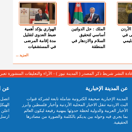
الأردن
الملك : حل الدولتين
الهواري يؤكد أهمية
ى في
أساسي لتحقيق
ضبط العدوى لتقليل
قليمي
السلام والازدهار في
مدة إقامة المرضى
المنطقة
في المستشفيات
المزيد ...
عادة النشر شريط ذكر المصدر ( المدينة نيوز ) - الآراء والتعليقات المنشورة تع
عن المدينة الإخبارية
عن ا
المدينة الإخبارية صحيفة الكترونية شاملة تابعة لشركة قنوات
اتصل ب
البث الاردنية تنقل الاخبار المحلية الأردنية وأخبار فلسطين وأبرز
الهيكل
الأخبار العربية والدولية لحظة حدوثها بمهنية رفيعة ليكون العالم
اعلن م
بما يجري فيه وحوله بين يديكم بالكلمة والصورة من مصادرها
ارسل 
الحقيقية.