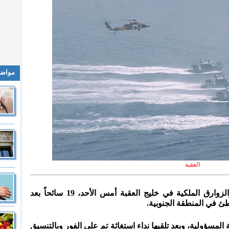
مواضي
العقبة
المدينة نيوز :- أنقذت القوة البحرية والزوارق الملكية في خليج العقبة أمس الأحد، 19 سائحاً بعد
ئ في المنطقة الجنوبية.
مسؤولية، وبعد تلقيها نداء استغاثة تم على الفور وبالتنسيق