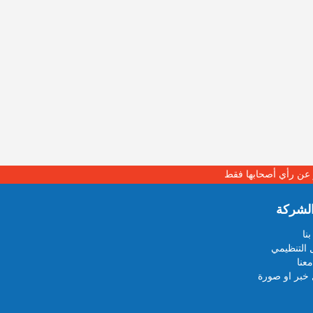
بر عن رأي أصحابها فقط
لشركة
نا
 التنظيمي
عنا
خبر او صورة