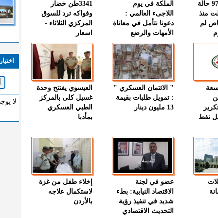
" الصحة " : 97 حالة
الملكة في يوم
3341طن خضار
ت منذ
اللاجىء العالمي :
وفواكه ترد للسوق
اص لم
دعونا نتأمل في معاناة
المركزي الثلاثاء -
م
الأمهات والرضع
اسعار
اختيار
وسعة
" الائتمان العسكري "
العيسوي يفتتح وحدة
ن
: تمويل طلبات بقيمة
غسيل كلى بالمركز
لا يوج
كرير
13 مليون دينار
الطبي العسكري
ميل نفط
بمأدبا
لات
عضو في لجنة
إخلاء طفل من غزة
نة
الاقتصاد النيابية: بطء
لاستكمال علاجه
شديد في تنفيذ رؤية
بالأردن
التحديث الاقتصادي