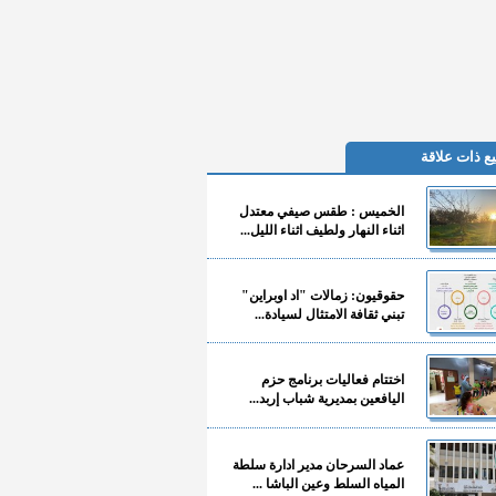
ع ذات علاقة
الخميس : طقس صيفي معتدل
اثناء النهار ولطيف اثناء الليل...
حقوقيون: زمالات "اد اوبراين"
تبني ثقافة الامتثال لسيادة...
اختتام فعاليات برنامج حزم
اليافعين بمديرية شباب إربد...
عماد السرحان مدير ادارة سلطة
المياه السلط وعين الباشا ...