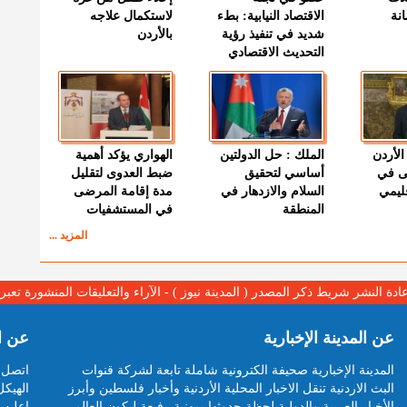
نة
الاقتصاد النيابية: بطء
لاستكمال علاجه
شديد في تنفيذ رؤية
بالأردن
التحديث الاقتصادي
الأردن
الملك : حل الدولتين
الهواري يؤكد أهمية
ى في
أساسي لتحقيق
ضبط العدوى لتقليل
قليمي
السلام والازدهار في
مدة إقامة المرضى
المنطقة
في المستشفيات
المزيد ...
عادة النشر شريط ذكر المصدر ( المدينة نيوز ) - الآراء والتعليقات المنشورة تع
عن المدينة الإخبارية
عن ا
المدينة الإخبارية صحيفة الكترونية شاملة تابعة لشركة قنوات
اتصل ب
البث الاردنية تنقل الاخبار المحلية الأردنية وأخبار فلسطين وأبرز
الهيكل
الأخبار العربية والدولية لحظة حدوثها بمهنية رفيعة ليكون العالم
اعلن م