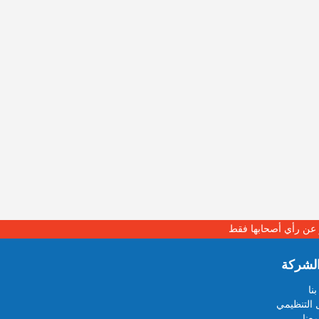
بر عن رأي أصحابها فقط
لشركة
نا
 التنظيمي
عنا