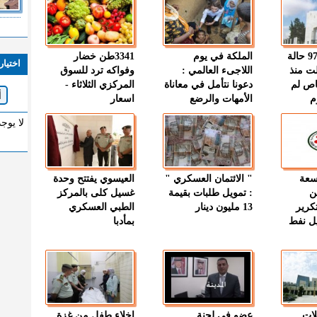
" الصحة " : 97 حالة
الملكة في يوم
3341طن خضار
اختيار
ت منذ
اللاجىء العالمي :
وفواكه ترد للسوق
اص لم
دعونا نتأمل في معاناة
المركزي الثلاثاء -
م
الأمهات والرضع
اسعار
لا يوج
وسعة
" الائتمان العسكري "
العيسوي يفتتح وحدة
ن
: تمويل طلبات بقيمة
غسيل كلى بالمركز
كرير
13 مليون دينار
الطبي العسكري
ميل نفط
بمأدبا
لات
عضو في لجنة
إخلاء طفل من غزة