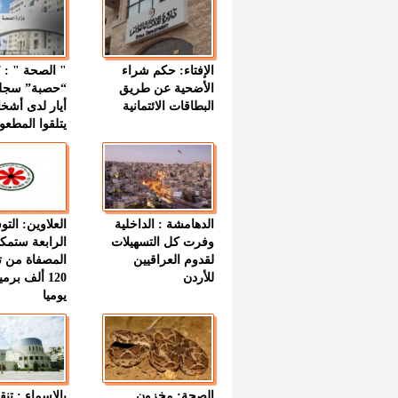
الإفتاء: حكم شراء
الأضحية عن طريق
“حصبة” سجل
البطاقات الائتمانية
أيار لدى أشخ
يتلقوا المطعو
الدهامشة : الداخلية
العلاوين: الت
وفرت كل التسهيلات
الرابعة ستمك
لقدوم العراقيين
المصفاة من ت
للأردن
120 ألف بر
يوميا
الصحة: مخزون
بالاسماء : تنق