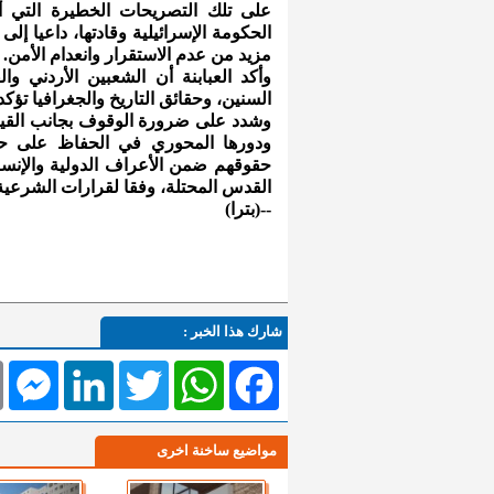
على تلك التصريحات الخطيرة التي أط
الحكومة الإسرائيلية وقادتها، داعيا إ
مزيد من عدم الاستقرار وانعدام الأمن.
وأكد العبابنة أن الشعبين الأردني 
السنين، وحقائق التاريخ والجغرافيا ت
وشدد على ضرورة الوقوف بجانب القيادة
ودورها المحوري في الحفاظ على ح
حقوقهم ضمن الأعراف الدولية والإنسا
القدس المحتلة، وفقا لقرارات الشرعية 
--(بترا)
شارك هذا الخبر :
l
Messenger
LinkedIn
Twitter
WhatsApp
Facebook
مواضيع ساخنة اخرى