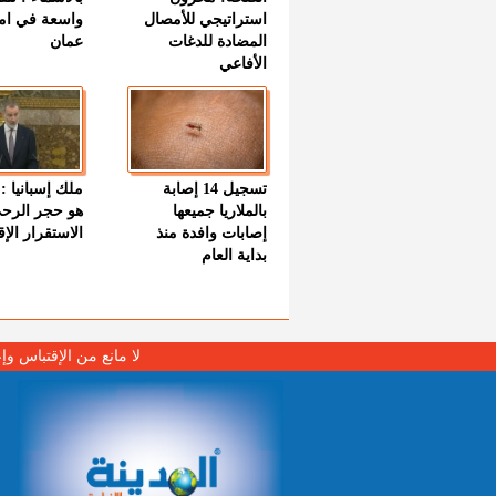
استراتيجي للأمصال
واسعة في اما
المضادة للدغات
عمان
الأفاعي
تسجيل 14 إصابة
ملك إسبانيا : 
بالملاريا جميعها
هو حجر الرح
إصابات وافدة منذ
الاستقرار الإ
بداية العام
لا مانع من الإقتباس وإ