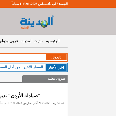
الجمعة 7 آب / أغسطس 2026. 11:32:2 صباحاً
الرئيسية
حديث المدينة
عربي ودولي
تابعونا:
السطر الأخير...من أجل السط
اخر اﻷخبار
شؤون محلية
"صيادلة الأردن" تدي
تم نشره الثلاثاء 21st آذار / مارس 2023 12:39 صباحاً