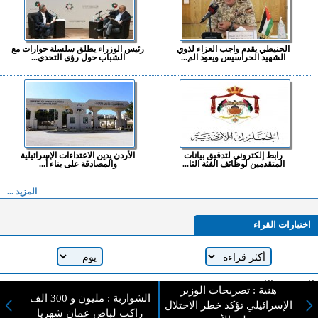
الحنيطي يقدم واجب العزاء لذوي
رئيس الوزراء يطلق سلسلة حوارات مع
الشهيد الحراسيس ويعود الم...
الشباب حول رؤى التحدي...
رابط إلكتروني لتدقيق بيانات
الأردن يدين الاعتداءات الإسرائيلية
المتقدمين لوظائف الفئة الثا...
والمصادقة على بناء أ...
المزيد ...
اختيارات القراء
لا يوجد مقالات
هنية : تصريحات الوزير
الشواربة : مليون و 300 الف
الإسرائيلي تؤكد خطر الاحتلال
راكب لباص عمان شهريا