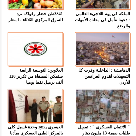
الملكة في يوم اللاجىء العالمي
3341طن خضار وفواكه ترد
: دعونا نتأمل في معاناة الأمهات
للسوق المركزي الثلاثاء - اسعار
والرضع
الدهامشة : الداخلية وفرت كل
العلاوين: التوسعة الرابعة
التسهيلات لقدوم العراقيين
ستمكن المصفاة من تكرير 120
للأردن
ألف برميل نفط يوميا
" الائتمان العسكري " : تمويل
العيسوي يفتتح وحدة غسيل كلى
طلبات بقيمة 13 مليون دينار
بالمركز الطبي العسكري بمأدبا