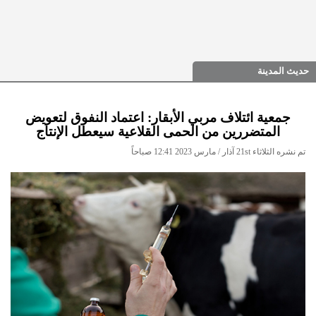
حديث المدينة
جمعية ائتلاف مربي الأبقار: اعتماد النفوق لتعويض
المتضررين من الحمى القلاعية سيعطل الإنتاج
تم نشره الثلاثاء 21st آذار / مارس 2023 12:41 صباحاً