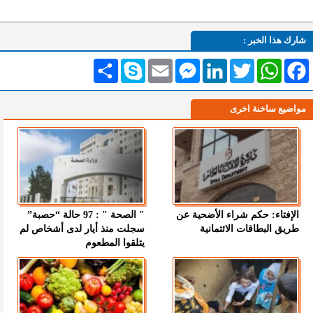
شارك هذا الخبر :
Facebook
WhatsApp
Twitter
LinkedIn
Messenger
Email
Skype
انشر
مواضيع ساخنة اخرى
الإفتاء: حكم شراء الأضحية عن
" الصحة " : 97 حالة “حصبة”
طريق البطاقات الائتمانية
سجلت منذ أيار لدى أشخاص لم
يتلقوا المطعوم