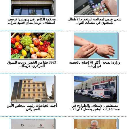
سعي عربي لمعالجة استخدام الأطفال
محكمة الكاس في سويسرا ترفض
للمحتوى في منصات التوا...
استئناف الرمثا بشأن قضية شرا...
وزارة الصحة : أكثر 70 إصابة بالحصبة
3363 طنا من الخضار وردت للسوق
في إربد...
المركزي الأربعاء...
مستشفى الإسعاف والطوارئ في
أحمد الحياصات رئيسا لمجلس الأمن
مستشفيات البشير يحصل على الا...
السيبراني...