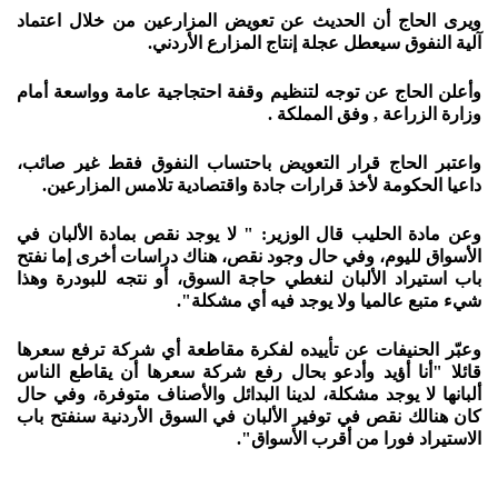
ويرى الحاج أن الحديث عن تعويض المزارعين من خلال اعتماد
آلية النفوق سيعطل عجلة إنتاج المزارع الأردني.
وأعلن الحاج عن توجه لتنظيم وقفة احتجاجية عامة وواسعة أمام
وزارة الزراعة , وفق المملكة .
واعتبر الحاج قرار التعويض باحتساب النفوق فقط غير صائب،
داعيا الحكومة لأخذ قرارات جادة واقتصادية تلامس المزارعين.
وعن مادة الحليب قال الوزير: " لا يوجد نقص بمادة الألبان في
الأسواق لليوم، وفي حال وجود نقص، هناك دراسات أخرى إما نفتح
باب استيراد الألبان لنغطي حاجة السوق، أو نتجه للبودرة وهذا
شيء متبع عالميا ولا يوجد فيه أي مشكلة".
وعبّر الحنيفات عن تأييده لفكرة مقاطعة أي شركة ترفع سعرها
قائلا "أنا أؤيد وأدعو بحال رفع شركة سعرها أن يقاطع الناس
ألبانها لا يوجد مشكلة، لدينا البدائل والأصناف متوفرة، وفي حال
كان هنالك نقص في توفير الألبان في السوق الأردنية سنفتح باب
الاستيراد فورا من أقرب الأسواق".