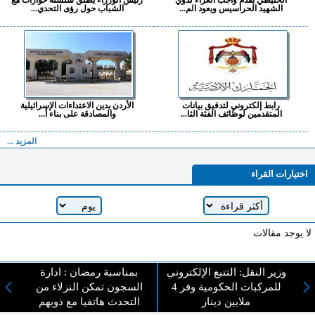
الشهيد الحراسيس ويعود الم...
الشباب حول رؤى التحدي...
رابط إلكتروني لتدقيق بيانات
الأردن يدين الاعتداءات الإسرائيلية
المتقدمين لوظائف الفئة الثا...
والمصادقة على بناء أ...
المزيد ...
اختيارات القراء
لا يوجد مقالات
وزير النقل: التتبع الإلكتروني
بمناسبة رمضان : ادارة
لا مانع من الإقتباس وإعادة النشر شريط ذكر المصدر ( المدينة نيوز ) - الآراء والتعليقات
للمركبات الحكومية وفر 4
السجون تمكن النزلاء من
المنشورة تعبر عن رأي أصحابها فقط
ملايين دينار
التحدث هاتفيا مع ذويهم