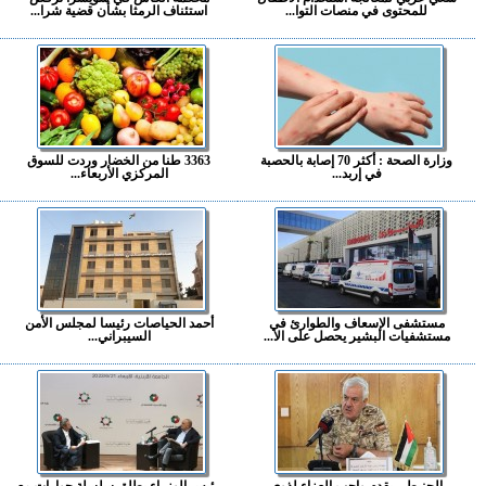
للمحتوى في منصات التوا...
استئناف الرمثا بشأن قضية شرا...
وزارة الصحة : أكثر 70 إصابة بالحصبة
3363 طنا من الخضار وردت للسوق
في إربد...
المركزي الأربعاء...
مستشفى الإسعاف والطوارئ في
أحمد الحياصات رئيسا لمجلس الأمن
مستشفيات البشير يحصل على الا...
السيبراني...
الحنيطي يقدم واجب العزاء لذوي
رئيس الوزراء يطلق سلسلة حوارات مع