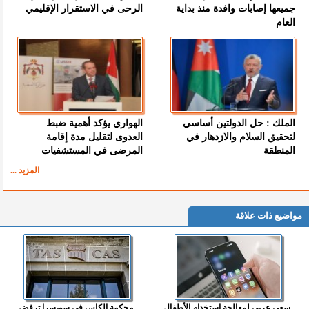
جميعها إصابات وافدة منذ بداية
الرحى في الاستقرار الإقليمي
العام
الملك : حل الدولتين أساسي
الهواري يؤكد أهمية ضبط
لتحقيق السلام والازدهار في
العدوى لتقليل مدة إقامة
المنطقة
المرضى في المستشفيات
المزيد ...
مواضيع ذات علاقة
سعي عربي لمعالجة استخدام الأطفال
محكمة الكاس في سويسرا ترفض