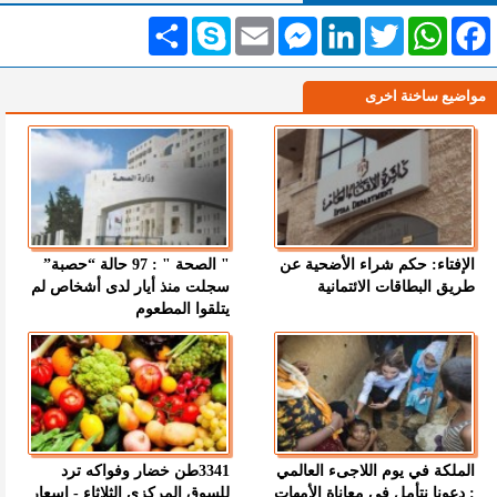
Facebook
WhatsApp
Twitter
LinkedIn
Messenger
Email
Skype
انشر
مواضيع ساخنة اخرى
الإفتاء: حكم شراء الأضحية عن
" الصحة " : 97 حالة “حصبة”
طريق البطاقات الائتمانية
سجلت منذ أيار لدى أشخاص لم
يتلقوا المطعوم
الملكة في يوم اللاجىء العالمي
3341طن خضار وفواكه ترد
: دعونا نتأمل في معاناة الأمهات
للسوق المركزي الثلاثاء - اسعار