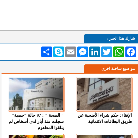
شارك هذا الخبر :
Facebook
WhatsApp
Twitter
LinkedIn
Messenger
Email
Skype
انشر
مواضيع ساخنة اخرى
الإفتاء: حكم شراء الأضحية عن
" الصحة " : 97 حالة “حصبة”
طريق البطاقات الائتمانية
سجلت منذ أيار لدى أشخاص لم
يتلقوا المطعوم