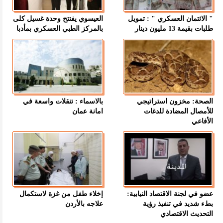
" الائتمان العسكري " : تمويل
العيسوي يفتتح وحدة غسيل كلى
طلبات بقيمة 13 مليون دينار
بالمركز الطبي العسكري بمأدبا
الصحة: مخزون استراتيجي
بالاسماء : تنقلات واسعة في
للأمصال المضادة للدغات
امانة عمان
الأفاعي
عضو في لجنة الاقتصاد النيابية:
إخلاء طفل من غزة لاستكمال
بطء شديد في تنفيذ رؤية
علاجه بالأردن
التحديث الاقتصادي