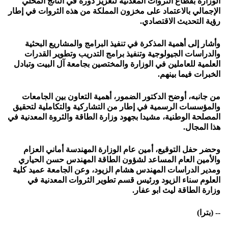
الوزارة بقطاع الثروات المعدنية لتعزيز دوره في الناتج المحلي
الإجمالي بالاعتماد على مخزون المملكة من هذه الثروات في إطار
رؤية التحديث الاقتصادي.
وأشار إلى أهمية المذكرة في تنفيذ البرامج والمشاريع البحثية
والدراسات الجيولوجية وتنفيذ برامج التدريب وتطوير القدرات
العلمية للعاملين في الوزارة والمختصين بجامعة آل البيت وتبادل
الخبرات فيما بينهم.
من جانبه، أوضح الدكتور الضمور، أهمية التعاون بين الجامعات
والمؤسسات الرسمية في إطار من التشاركية والتكاملية لتحقيق
المصلحة الوطنية، مشيدا بجهود وزارة الطاقة والثروة المعدنية في
هذا المجال.
وحضر حفل التوقيع، أمين عام الوزارة المهندسة أماني العزام
والأمين العام المساعد لشؤون الطاقة المهندس حسن الحياري
ومدير الدراسات المهندس هشام الزيود، وعن الجامعة عميد كلية
العلوم سناء الزيود ورئيس قسم تطوير الثروات المعدنية في
وزارة الطاقة ليث ابو عفار.
-- (بترا)