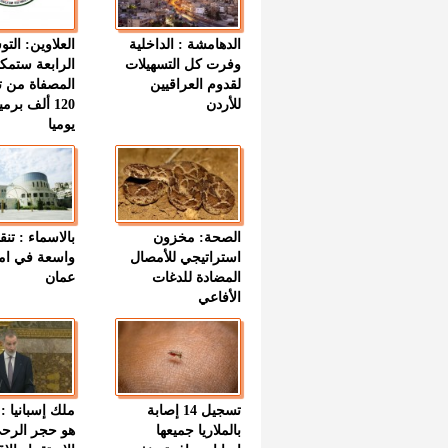
الدهامشة : الداخلية
العلاوين: الت
وفرت كل التسهيلات
الرابعة ستمك
لقدوم العراقيين
المصفاة من ت
للأردن
120 ألف بر
يوميا
الصحة: مخزون
بالاسماء : تنق
استراتيجي للأمصال
واسعة في اما
المضادة للدغات
عمان
الأفاعي
تسجيل 14 إصابة
ملك إسبانيا : 
بالملاريا جميعها
هو حجر الرح