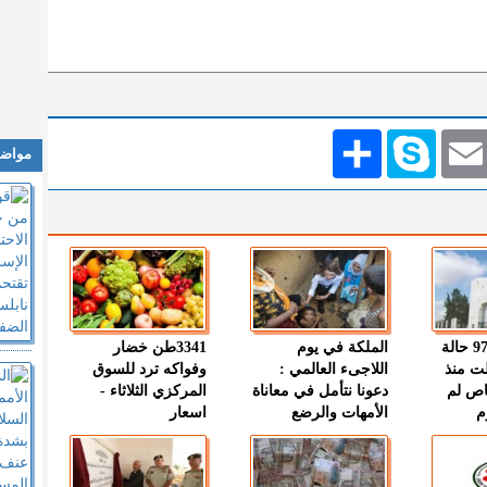
Emai
Skype
انشر
مواضي
" الصحة " : 97 حالة
الملكة في يوم
3341طن خضار
ت منذ
اللاجىء العالمي :
وفواكه ترد للسوق
اص لم
دعونا نتأمل في معاناة
المركزي الثلاثاء -
م
الأمهات والرضع
اسعار