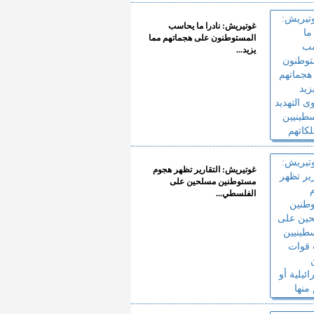
غوتيريش: نادرا ما يحاسب
المستوطنون على هجماتهم مما
يزيد...
غوتيريش: التقارير تظهر هجوم
مستوطنين مسلحين على
الفلسطي...