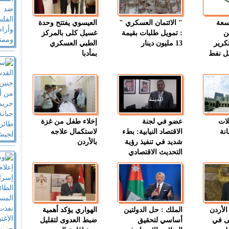
وسعة
" الائتمان العسكري "
العيسوي يفتتح وحدة
ن
: تمويل طلبات بقيمة
غسيل كلى بالمركز
كرير
13 مليون دينار
الطبي العسكري
ميل نفط
بمأدبا
لات
عضو في لجنة
إخلاء طفل من غزة
نة
الاقتصاد النيابية: بطء
لاستكمال علاجه
شديد في تنفيذ رؤية
بالأردن
التحديث الاقتصادي
الأردن
الملك : حل الدولتين
الهواري يؤكد أهمية
ى في
أساسي لتحقيق
ضبط العدوى لتقليل