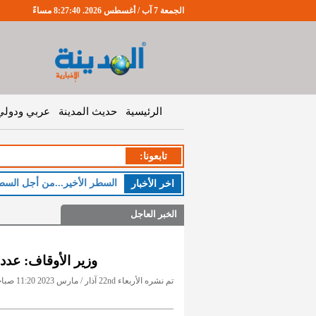
الجمعة 7 آب / أغسطس 2026. 8:27:41 مساءً
الرئيسية
حديث المدينة
عربي ودولي
تابعونا:
اخر اﻷخبار
الخبر العاجل
وزير الأوقاف: عدد حجا
تم نشره الأربعاء 22nd آذار / مارس 2023 11:20 صباحاً