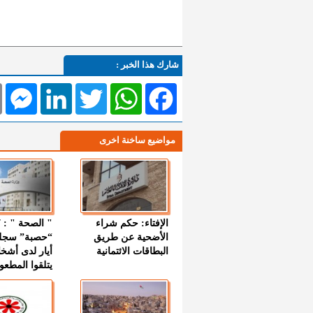
شارك هذا الخبر :
l
Messenger
LinkedIn
Twitter
WhatsApp
Facebook
مواضيع ساخنة اخرى
الإفتاء: حكم شراء
الأضحية عن طريق
“حصبة” سجل
البطاقات الائتمانية
أيار لدى أشخ
يتلقوا المطعو