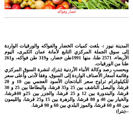
خضار وفواكه
المدينة نيوز :- بلغت كميات الخضار والفواكه والورقيات الواردة
إلى سوق الجملة المركزي التابع لأمانة عمان الكبرى، اليوم
الأربعاء، 2571 طنا، منها 1991طن خضار، و319 طن فواكه، و261
طنا من الورقيات.
وبحسب رصد وكالة الأنباء الأردنية (بترا)، لنشرة السوق المركزي
وقائمة أسعار الأصناف الواردة إلى السوق، وفقا لأدنى وأعلى سعر
للكيلوغرام تراوح سعر الباذنجان الأسود العجمي بين 10 و 20
قرشا، والبصل الناشف بين 25 و35 قرشا، والبطاطا بين 25 و 30
قرشا، والبندورة بين 12 و 25 قرشا، والجزر بين 25و 40قرشا،
والخيار بين 40 و 80 قرشا، والزهرة بين 15 و25 قرشا، والليمون
بين 40 و 60 قرشا، والموز البلدي بين 60 و 90 قرشا.
--(بترا)