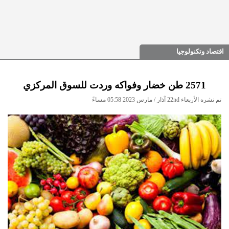
اقتصاد وتكنولوجيا
2571 طن خضار وفواكه وردت للسوق المركزي
تم نشره الأربعاء 22nd آذار / مارس 2023 05:58 مساءً