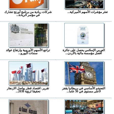
تعثر مؤشرات الأسهم الأميركية...
شركات ريادية من برنامج أورنج تشارك
في مؤتمر الريادة...
العربي الإسلامي يحصل على جائزة
تراجع الأسهم الأوروبية وارتفاع عوائد
أفضل مؤسسة مالية بالأردن...
سندات اليورو...
التضخم الأساسي في بريطانيا يقفز
تقرير: اقتصاد قطر يواصل الازدهار
لأعلى مستوى في 30 عاما...
تحقيقا لرؤية 2030...