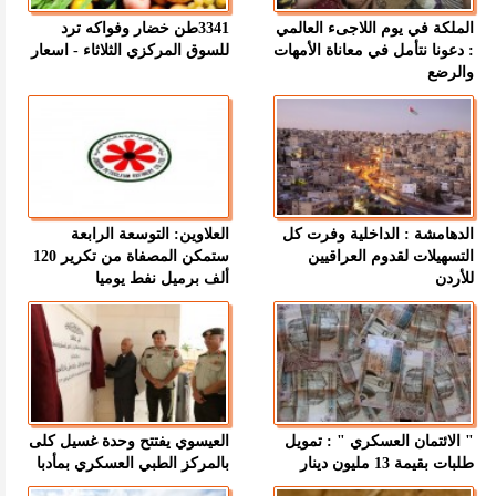
الملكة في يوم اللاجىء العالمي
3341طن خضار وفواكه ترد
: دعونا نتأمل في معاناة الأمهات
للسوق المركزي الثلاثاء - اسعار
والرضع
الدهامشة : الداخلية وفرت كل
العلاوين: التوسعة الرابعة
التسهيلات لقدوم العراقيين
ستمكن المصفاة من تكرير 120
للأردن
ألف برميل نفط يوميا
" الائتمان العسكري " : تمويل
العيسوي يفتتح وحدة غسيل كلى
طلبات بقيمة 13 مليون دينار
بالمركز الطبي العسكري بمأدبا