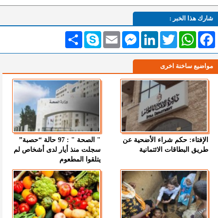
شارك هذا الخبر :
Facebook
WhatsApp
Twitter
LinkedIn
Messenger
Email
Skype
انشر
مواضيع ساخنة اخرى
الإفتاء: حكم شراء الأضحية عن
" الصحة " : 97 حالة “حصبة”
طريق البطاقات الائتمانية
سجلت منذ أيار لدى أشخاص لم
يتلقوا المطعوم