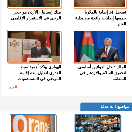
تسجيل 14 إصابة بالملاريا
ملك إسبانيا : الأردن هو حجر
جميعها إصابات وافدة منذ بداية
الرحى في الاستقرار الإقليمي
العام
الملك : حل الدولتين أساسي
الهواري يؤكد أهمية ضبط
لتحقيق السلام والازدهار في
العدوى لتقليل مدة إقامة
المنطقة
المرضى في المستشفيات
المزيد ...
مواضيع ذات علاقة