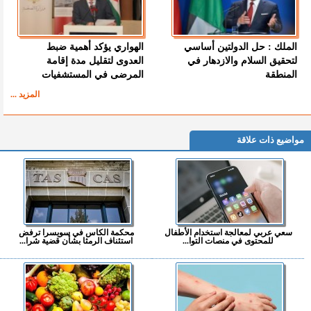
الملك : حل الدولتين أساسي
الهواري يؤكد أهمية ضبط
لتحقيق السلام والازدهار في
العدوى لتقليل مدة إقامة
المنطقة
المرضى في المستشفيات
المزيد ...
مواضيع ذات علاقة
سعي عربي لمعالجة استخدام الأطفال
محكمة الكاس في سويسرا ترفض
للمحتوى في منصات التوا...
استئناف الرمثا بشأن قضية شرا...