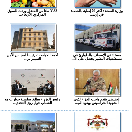
وزارة الصحة : أكثر 70 إصابة بالحصبة
3363 طنا من الخضار وردت للسوق
في إربد...
المركزي الأربعاء...
مستشفى الإسعاف والطوارئ في
أحمد الحياصات رئيسا لمجلس الأمن
مستشفيات البشير يحصل على الا...
السيبراني...
الحنيطي يقدم واجب العزاء لذوي
رئيس الوزراء يطلق سلسلة حوارات مع
الشهيد الحراسيس ويعود الم...
الشباب حول رؤى التحدي...