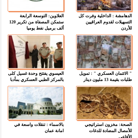
الدهامشة : الداخلية وفرت كل
العلاوين: التوسعة الرابعة
التسهيلات لقدوم العراقيين
ستمكن المصفاة من تكرير 120
للأردن
ألف برميل نفط يوميا
" الائتمان العسكري " : تمويل
العيسوي يفتتح وحدة غسيل كلى
طلبات بقيمة 13 مليون دينار
بالمركز الطبي العسكري بمأدبا
الصحة: مخزون استراتيجي
بالاسماء : تنقلات واسعة في
للأمصال المضادة للدغات
امانة عمان
الأفاعي