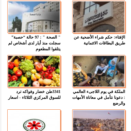
الإفتاء: حكم شراء الأضحية عن
" الصحة " : 97 حالة “حصبة”
طريق البطاقات الائتمانية
سجلت منذ أيار لدى أشخاص لم
يتلقوا المطعوم
الملكة في يوم اللاجىء العالمي
3341طن خضار وفواكه ترد
: دعونا نتأمل في معاناة الأمهات
للسوق المركزي الثلاثاء - اسعار
والرضع