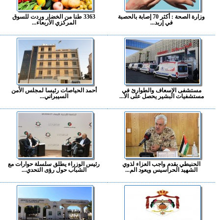
وزارة الصحة : أكثر 70 إصابة بالحصبة
3363 طنا من الخضار وردت للسوق
في إربد...
المركزي الأربعاء...
مستشفى الإسعاف والطوارئ في
أحمد الحياصات رئيسا لمجلس الأمن
مستشفيات البشير يحصل على الا...
السيبراني...
الحنيطي يقدم واجب العزاء لذوي
رئيس الوزراء يطلق سلسلة حوارات مع
الشهيد الحراسيس ويعود الم...
الشباب حول رؤى التحدي...