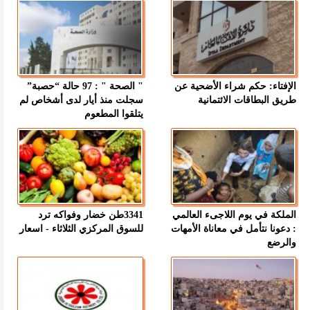
الإفتاء: حكم شراء الأضحية عن
" الصحة " : 97 حالة “حصبة”
طريق البطاقات الائتمانية
سجلت منذ أيار لدى أشخاص لم
يتلقوا المطعوم
الملكة في يوم اللاجىء العالمي
3341طن خضار وفواكه ترد
: دعونا نتأمل في معاناة الأمهات
للسوق المركزي الثلاثاء - اسعار
والرضع