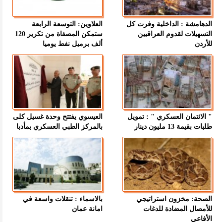
الدهامشة : الداخلية وفرت كل
العلاوين: التوسعة الرابعة
التسهيلات لقدوم العراقيين
ستمكن المصفاة من تكرير 120
للأردن
ألف برميل نفط يوميا
" الائتمان العسكري " : تمويل
العيسوي يفتتح وحدة غسيل كلى
طلبات بقيمة 13 مليون دينار
بالمركز الطبي العسكري بمأدبا
الصحة: مخزون استراتيجي
بالاسماء : تنقلات واسعة في
للأمصال المضادة للدغات
امانة عمان
الأفاعي