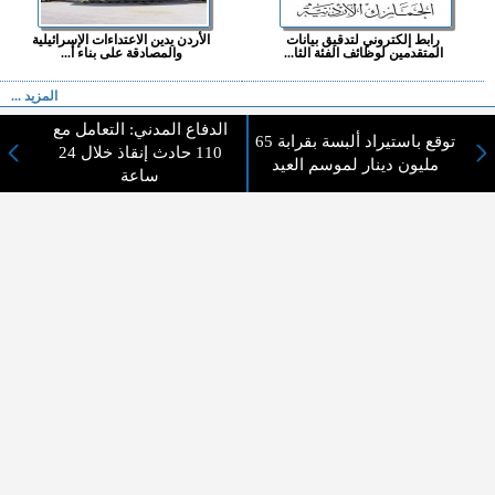
رابط إلكتروني لتدقيق بيانات
الأردن يدين الاعتداءات الإسرائيلية
المتقدمين لوظائف الفئة الثا...
والمصادقة على بناء أ...
المزيد ...
الدفاع المدني: التعامل مع
توقع باستيراد ألبسة بقرابة 65
اختيارات القراء
110 حادث إنقاذ خلال 24
مليون دينار لموسم العيد
ساعة
لا يوجد مقالات
لا مانع من الإقتباس وإعادة النشر شريط ذكر المصدر ( المدينة نيوز ) - الآراء والتعليقات
المنشورة تعبر عن رأي أصحابها فقط
عن المدينة الإخبارية