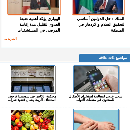
الملك : حل الدولتين أساسي
الهواري يؤكد أهمية ضبط
لتحقيق السلام والازدهار في
العدوى لتقليل مدة إقامة
المنطقة
المرضى في المستشفيات
المزيد ...
مواضيع ذات علاقة
سعي عربي لمعالجة استخدام الأطفال
محكمة الكاس في سويسرا ترفض
للمحتوى في منصات التوا...
استئناف الرمثا بشأن قضية شرا...