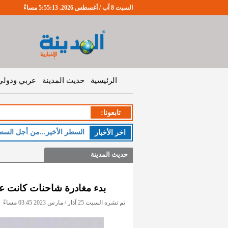
السبت 8 آب / أغسطس 2026. 5:55:14 مساءً
الرئيسية
حديث المدينة
عربي ودولي
تابعونا:
ا
اخر اﻷخبار
حديث المدينة
بدء مغادرة شاحنات كانت عالق
تم نشره السبت 25 آذار / مارس 2023 03:45 مساءً