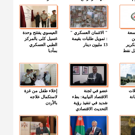
وسعة
" الائتمان العسكري "
العيسوي يفتتح وحدة
ن
: تمويل طلبات بقيمة
غسيل كلى بالمركز
كرير
13 مليون دينار
الطبي العسكري
ميل نفط
بمأدبا
لات
عضو في لجنة
إخلاء طفل من غزة
نة
الاقتصاد النيابية: بطء
لاستكمال علاجه
شديد في تنفيذ رؤية
بالأردن
التحديث الاقتصادي