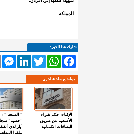
تمهيدا لنقلها إلى الأردن.
المملكة
شارك هذا الخبر :
l
Messenger
LinkedIn
Twitter
WhatsApp
Facebook
مواضيع ساخنة اخرى
الإفتاء: حكم شراء
الأضحية عن طريق
“حصبة” سجل
البطاقات الائتمانية
أيار لدى أشخ
يتلقوا المطعو