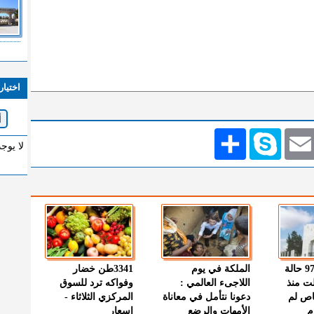
اختيار
Emai
Skype
انشر
لا يوج
" الصحة " : 97 حالة
الملكة في يوم
3341طن خضار
ت منذ
اللاجىء العالمي :
وفواكه ترد للسوق
اص لم
دعونا نتأمل في معاناة
المركزي الثلاثاء -
م
الأمهات والرضع
اسعار