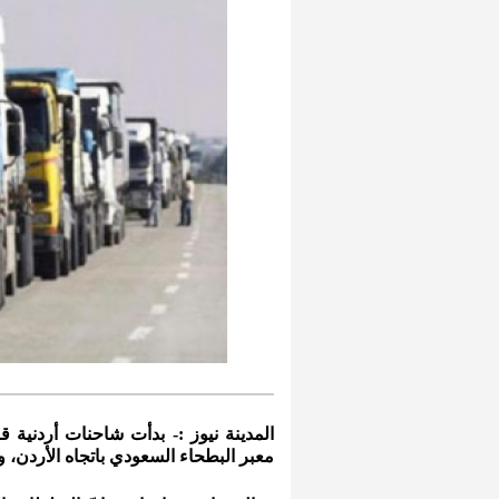
المدينة نيوز :- بدأت شاحنات أردنية ق
معبر البطحاء السعودي باتجاه الأردن، 