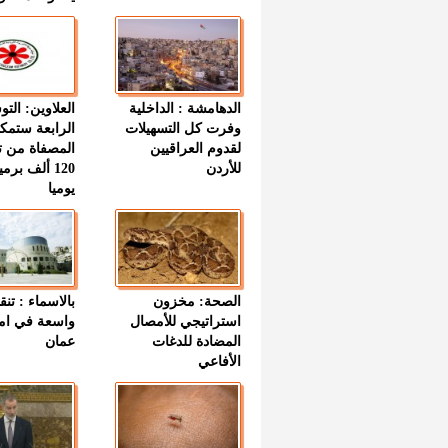
الدهامشة : الداخلية
العلاوين: الت
وفرت كل التسهيلات
الرابعة ستمك
لقدوم العراقيين
المصفاة من ت
للأردن
120 ألف بر
يوميا
الصحة: مخزون
بالاسماء : تنق
استراتيجي للأمصال
واسعة في اما
المضادة للدغات
عمان
الأفاعي