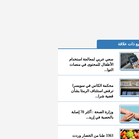
ع ذات علاقة
سعي عربي لمعالجة استخدام
الأطفال للمحتوى في منصات
التوا...
محكمة الكاس في سويسرا
ترفض استئناف الرمثا بشأن
قضية شرا...
وزارة الصحة : أكثر 70 إصابة
بالحصبة في إربد...
3363 طنا من الخضار وردت