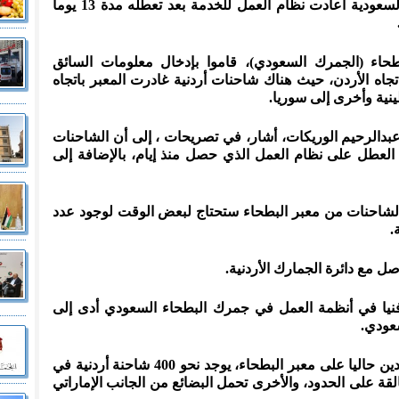
وقال سائقو شاحنات ، إنّ السلطات السعودية أعادت نظام العمل للخدمة بعد تعطله مدة 13 يوما
طحاء (الجمرك السعودي)، قاموا بإدخال معلومات السائق
جاه الأردن، حيث هناك شاحنات أردنية غادرت المعبر باتجاه
نية وأخرى إلى سوريا.
، عبدالرحيم الوريكات، أشار، في تصريحات ، إلى أن الشاحنات
ح العطل على نظام العمل الذي حصل منذ إيام، بالإضافة إلى
ر الشاحنات من معبر البطحاء ستحتاج لبعض الوقت لوجود عدد
.
صل مع دائرة الجمارك الأردنية.
فنيا في أنظمة العمل في جمرك البطحاء السعودي أدى إلى
سعودي.
ووفقا لتقديرات سائقي شاحنات موجودين حاليا على معبر البطحاء، يوجد نحو 400 شاحنة أردنية في
على الأقل عالقة على الحدود، والأخرى تحمل البضائع من الجانب الإماراتي