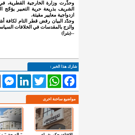
وحذّرت وزارة الخارجية القطرية، في
الشريف بذريعة حرية التعبير يؤجّج 
ازدواجية معايير مقيتة.
وجدّد البيان رفض قطر التام لكافة أش
والزج بالمقدسات في الخلافات السياسي
--(بترا)
شارك هذا الخبر :
l
Messenger
LinkedIn
Twitter
WhatsApp
Facebook
مواضيع ساخنة اخرى
الإفتاء: حكم شراء