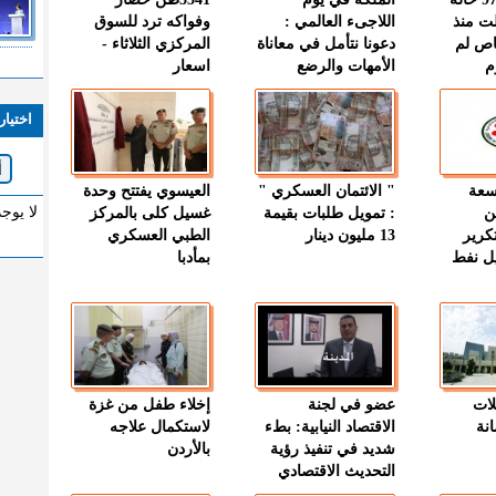
ت منذ
اللاجىء العالمي :
وفواكه ترد للسوق
اص لم
دعونا نتأمل في معاناة
المركزي الثلاثاء -
م
الأمهات والرضع
اسعار
اختيار
وسعة
" الائتمان العسكري "
العيسوي يفتتح وحدة
لا يوج
ن
: تمويل طلبات بقيمة
غسيل كلى بالمركز
كرير
13 مليون دينار
الطبي العسكري
ميل نفط
بمأدبا
لات
عضو في لجنة
إخلاء طفل من غزة
نة
الاقتصاد النيابية: بطء
لاستكمال علاجه
شديد في تنفيذ رؤية
بالأردن
التحديث الاقتصادي