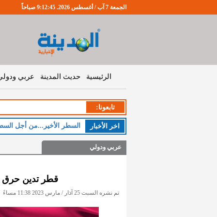
الجمعة 7 آب / أغسطس 2026. 9:12:46 صباحاً
الرئيسية
حديث المدينة
عربي ودولي
تابعونا:
اخر اﻷخبار
عربي ودولي
تم نشره السبت 25 آذار / مارس 2023 11:38 مساءً