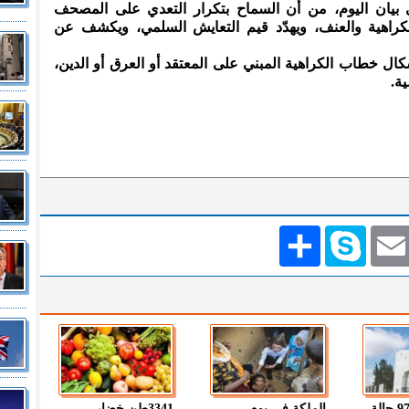
 بيان اليوم، من أن السماح بتكرار التعدي على المصحف
الكراهية والعنف، ويهدّد قيم التعايش السلمي، ويكشف عن
كال خطاب الكراهية المبني على المعتقد أو العرق أو الدين،
ة.
Emai
Skype
انشر
" الصحة " : 97 حالة
الملكة في يوم
3341طن خضار