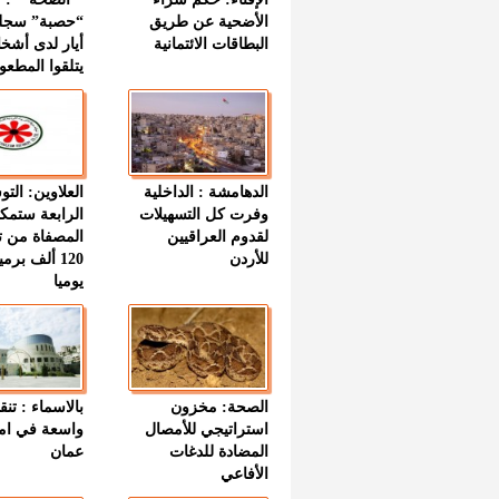
الأضحية عن طريق
“حصبة” سجل
البطاقات الائتمانية
أيار لدى أشخ
يتلقوا المطعو
الدهامشة : الداخلية
العلاوين: الت
وفرت كل التسهيلات
الرابعة ستمك
لقدوم العراقيين
المصفاة من ت
للأردن
120 ألف بر
يوميا
الصحة: مخزون
بالاسماء : تنق
استراتيجي للأمصال
واسعة في اما
المضادة للدغات
عمان
الأفاعي