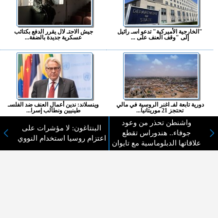
"الخارجية الأميركية" تدعو اسـ رائيل
جيش الاحتـ لال يقرر الدفع بكتائب
إلى "وقف العنف على ...
عسكرية جديدة بالضفة...
دورية تابعة لفـ اغنر الروسية في مالي
وينسلاند: ندين أعمال العنف ضد الفلسـ
تحتجز 21 موريتانيا...
طينيين ونطالب إسرا...
واشنطن تحذر من وعود
البنتاغون: لا مؤشرات على
المزيد ...
جوفاء.. هندوراس تقطع
اعتزام روسيا استخدام النووي
علاقاتها الدبلوماسية مع تايوان
اختيارات القراء
لا يوجد مقالات