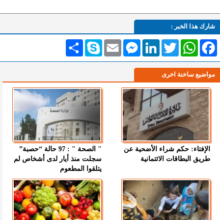
شارك هذا الخبر :
Facebook
WhatsApp
Twitter
LinkedIn
Messenger
Email
Skype
انشر
مواضيع ساخنة اخرى
الإفتاء: حكم شراء الأضحية عن
" الصحة " : 97 حالة “حصبة”
طريق البطاقات الائتمانية
سجلت منذ أيار لدى أشخاص لم
يتلقوا المطعوم