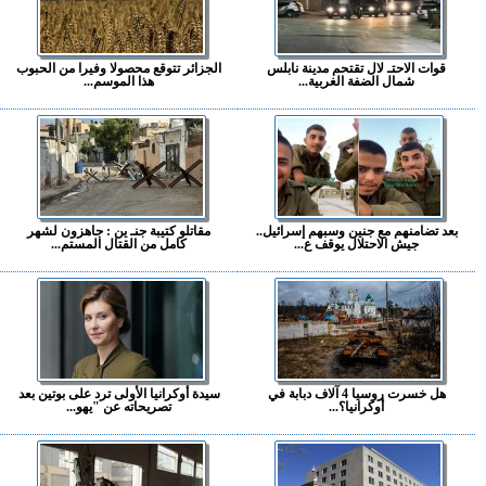
قوات الاحتـ لال تقتحم مدينة نابلس
الجزائر تتوقع محصولا وفيرا من الحبوب
شمال الضفة الغربية...
هذا الموسم...
بعد تضامنهم مع جنين وسبهم إسرائيل..
مقاتلو كتيبة جنـ ين : جاهزون لشهر
جيش الاحتلال يوقف ع...
كامل من القتال المستم...
هل خسرت روسيا 4 آلاف دبابة في
سيدة أوكرانيا الأولى ترد على بوتين بعد
أوكرانيا؟...
تصريحاته عن "يهو...