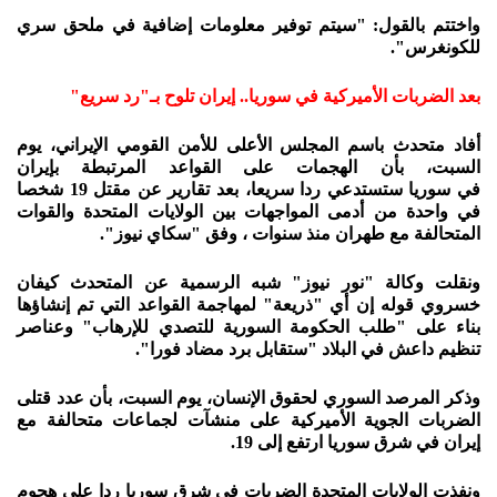
واختتم بالقول: "سيتم توفير معلومات إضافية في ملحق سري
للكونغرس".
بعد الضربات الأميركية في سوريا.. إيران تلوح بـ"رد سريع"
أفاد متحدث باسم المجلس الأعلى للأمن القومي الإيراني، يوم
السبت، بأن الهجمات على القواعد المرتبطة بإيران
في سوريا ستستدعي ردا سريعا، بعد تقارير عن مقتل 19 شخصا
في واحدة من أدمى المواجهات بين الولايات المتحدة والقوات
المتحالفة مع طهران منذ سنوات ، وفق "سكاي نيوز".
ونقلت وكالة "نور نيوز" شبه الرسمية عن المتحدث كيفان
خسروي قوله إن أي "ذريعة" لمهاجمة القواعد التي تم إنشاؤها
بناء على "طلب الحكومة السورية للتصدي للإرهاب" وعناصر
تنظيم داعش في البلاد "ستقابل برد مضاد فورا".
وذكر المرصد السوري لحقوق الإنسان، يوم السبت، بأن عدد قتلى
الضربات الجوية الأميركية على منشآت لجماعات متحالفة مع
إيران في شرق سوريا ارتفع إلى 19.
ونفذت الولايات المتحدة الضربات في شرق سوريا ردا على هجوم