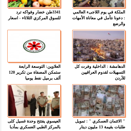
الملكة في يوم اللاجىء العالمي
3341طن خضار وفواكه ترد
: دعونا نتأمل في معاناة الأمهات
للسوق المركزي الثلاثاء - اسعار
والرضع
الدهامشة : الداخلية وفرت كل
العلاوين: التوسعة الرابعة
التسهيلات لقدوم العراقيين
ستمكن المصفاة من تكرير 120
للأردن
ألف برميل نفط يوميا
" الائتمان العسكري " : تمويل
العيسوي يفتتح وحدة غسيل كلى
طلبات بقيمة 13 مليون دينار
بالمركز الطبي العسكري بمأدبا