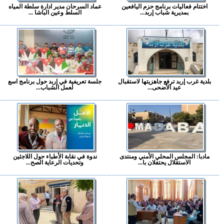
اختتام فعاليات برنامج حزم اليافعين
عماد السرحان مدير ادارة سلطة المياه
بمديرية شباب إربد...
السلط وعين الباشا ...
بلدية غرب إربد ترفع جاهزيتها لاستقبال
جلسة تعريفية في إربد حول برنامج اسع
عيد الأضحى...
لعمل الشباب...
مادبا: المجلس المحلي الأمني ومنتدى
ندوة في نقابة الأطباء حول اللاجئين
الاستقلال يحتفلان با...
وتحديات الرعاية الصح...