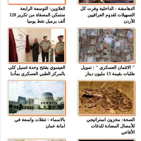
الدهامشة : الداخلية وفرت كل
العلاوين: التوسعة الرابعة
التسهيلات لقدوم العراقيين
ستمكن المصفاة من تكرير 120
للأردن
ألف برميل نفط يوميا
" الائتمان العسكري " : تمويل
العيسوي يفتتح وحدة غسيل كلى
طلبات بقيمة 13 مليون دينار
بالمركز الطبي العسكري بمأدبا
الصحة: مخزون استراتيجي
بالاسماء : تنقلات واسعة في
للأمصال المضادة للدغات
امانة عمان
الأفاعي