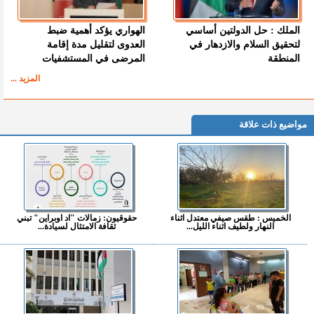
الملك : حل الدولتين أساسي
الهواري يؤكد أهمية ضبط
لتحقيق السلام والازدهار في
العدوى لتقليل مدة إقامة
المنطقة
المرضى في المستشفيات
المزيد ...
مواضيع ذات علاقة
الخميس : طقس صيفي معتدل اثناء
حقوقيون: زمالات "اد اوبراين" تبني
النهار ولطيف اثناء الليل...
ثقافة الامتثال لسيادة...