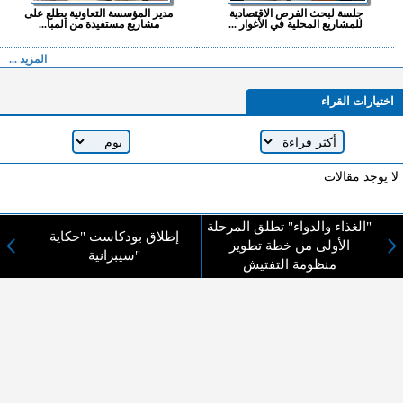
جلسة لبحث الفرص الاقتصادية
مدير المؤسسة التعاونية يطلع على
للمشاريع المحلية في الأغوار ...
مشاريع مستفيدة من المبا...
المزيد ...
اختيارات القراء
لا يوجد مقالات
"الغذاء والدواء" تطلق المرحلة
إطلاق بودكاست "حكاية
لا مانع من الإقتباس وإعادة النشر شريط ذكر المصدر ( المدينة نيوز ) - الآراء والتعليقات
الأولى من خطة تطوير
سيبرانية"
المنشورة تعبر عن رأي أصحابها فقط
منظومة التفتيش
عن المدينة الإخبارية