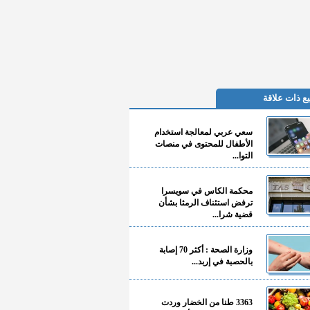
ع ذات علاقة
سعي عربي لمعالجة استخدام
الأطفال للمحتوى في منصات
التوا...
محكمة الكاس في سويسرا
ترفض استئناف الرمثا بشأن
قضية شرا...
وزارة الصحة : أكثر 70 إصابة
بالحصبة في إربد...
3363 طنا من الخضار وردت