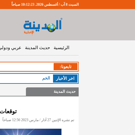
السبت 8 آب / أغسطس 2026. 10:12:24 صباحاً
الرئيسية
حديث المدينة
عربي ودولي
تابعونا:
الخميس : طق
اخر اﻷخبار
حديث المدينة
توقعات 
تم نشره الإثنين 27 آذار / مارس 2023 12:56 صباحاً