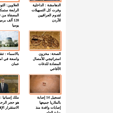
الدهامشة : الداخلية
العلاوين: الت
وفرت كل التسهيلات
الرابعة ستمك
لقدوم العراقيين
المصفاة من ت
للأردن
120 ألف بر
يوميا
الصحة: مخزون
بالاسماء : تنق
استراتيجي للأمصال
واسعة في اما
المضادة للدغات
عمان
الأفاعي
تسجيل 14 إصابة
ملك إسبانيا : 
بالملاريا جميعها
هو حجر الرح
إصابات وافدة منذ
الاستقرار الإ
بداية العام