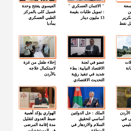
وسعة
" الائتمان العسكري "
العيسوي يفتتح وحدة
ن
: تمويل طلبات بقيمة
غسيل كلى بالمركز
كرير
13 مليون دينار
الطبي العسكري
ميل نفط
بمأدبا
لات
عضو في لجنة
إخلاء طفل من غزة
نة
الاقتصاد النيابية: بطء
لاستكمال علاجه
شديد في تنفيذ رؤية
بالأردن
التحديث الاقتصادي
الأردن
الملك : حل الدولتين
الهواري يؤكد أهمية
ى في
أساسي لتحقيق
ضبط العدوى لتقليل
قليمي
السلام والازدهار في
مدة إقامة المرضى
المنطقة
في المستشفيات