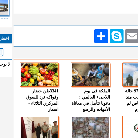
Emai
Skype
انشر
اختيار
لا يوج
" الصحة " : 97 حالة
الملكة في يوم
3341طن خضار
ت منذ
اللاجىء العالمي :
وفواكه ترد للسوق
اص لم
دعونا نتأمل في معاناة
المركزي الثلاثاء -
م
الأمهات والرضع
اسعار