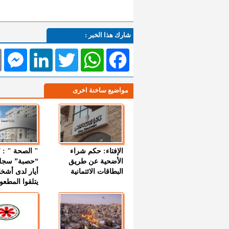
شارك هذا الخبر :
l
Messenger
LinkedIn
Twitter
WhatsApp
Facebook
مواضيع ساخنة اخرى
الإفتاء: حكم شراء
الأضحية عن طريق
“حصبة” سجل
البطاقات الائتمانية
أيار لدى أشخ
يتلقوا المطعو