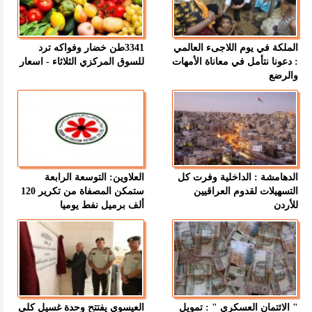
الملكة في يوم اللاجىء العالمي
3341طن خضار وفواكه ترد
: دعونا نتأمل في معاناة الأمهات
للسوق المركزي الثلاثاء - اسعار
والرضع
الدهامشة : الداخلية وفرت كل
العلاوين: التوسعة الرابعة
التسهيلات لقدوم العراقيين
ستمكن المصفاة من تكرير 120
للأردن
ألف برميل نفط يوميا
" الائتمان العسكري " : تمويل
العيسوي يفتتح وحدة غسيل كلى