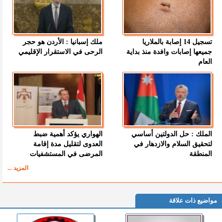
تسجيل 14 إصابة بالملاريا
ملك إسبانيا : الأردن هو حجر
جميعها إصابات وافدة منذ بداية
الرحى في الاستقرار الإقليمي
العام
الملك : حل الدولتين أساسي
الهواري يؤكد أهمية ضبط
لتحقيق السلام والازدهار في
العدوى لتقليل مدة إقامة
المنطقة
المرضى في المستشفيات
المزيد ...
مواضيع ذات علاقة