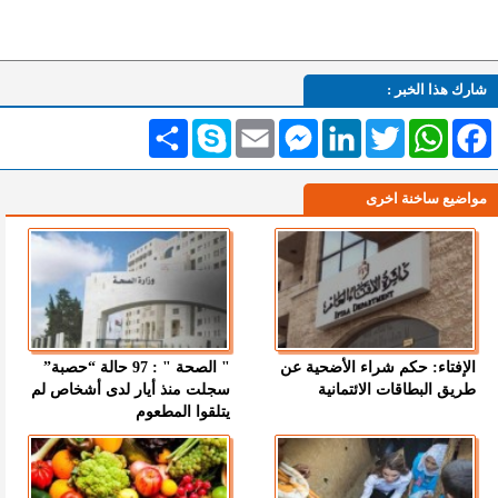
شارك هذا الخبر :
Facebook
WhatsApp
Twitter
LinkedIn
Messenger
Email
Skype
انشر
مواضيع ساخنة اخرى
الإفتاء: حكم شراء الأضحية عن
" الصحة " : 97 حالة “حصبة”
طريق البطاقات الائتمانية
سجلت منذ أيار لدى أشخاص لم
يتلقوا المطعوم