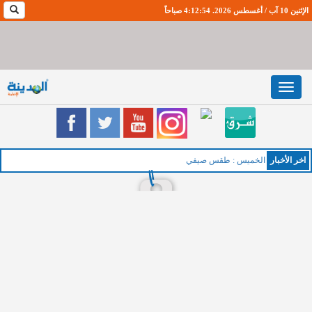
الإثنين 10 آب / أغسطس 2026. 4:12:55 صباحاً
Toggle
navigation
اخر اﻷخبار
الخميس : طقس صيفي معتدل ا