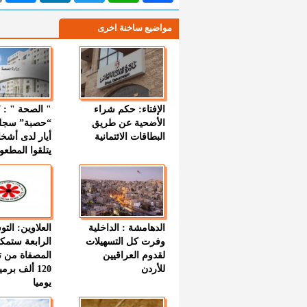
مواضيع ساخنة اخرى
الإفتاء: حكم شراء
الأضحية عن طريق
“حصبة” سجل
البطاقات الائتمانية
أيار لدى أشخ
يتلقوا المطعو
الدهامشة : الداخلية
العلاوين: الت
وفرت كل التسهيلات
الرابعة ستمك
لقدوم العراقيين
المصفاة من ت
للأردن
120 ألف بر
يوميا