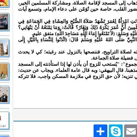
لذهاب إلى المسجد لإقامة الصلاة، ومشاركة المسلمين الخير،
ر القلب، خاصة حين تُؤمّن على دعاء الإمام، وتسمع آيات
مْرَأَةٌ لِعُمَرَ تَشْهَدُ صَلاَةَ الصُّبْحِ وَالعِشَاءِ فِي الجَمَاعَةِ فِي
مِينَ أَنَّ عُمَرَ يَكْرَهُ ذَلِكَ وَيَغَارُ؟ قَالَتْ: وَمَا يَمْنَعُهُ أَنْ يَنْهَانِي؟
َيْهِ وَسَلَّمَ: (لاَ تَمْنَعُوا إِمَاءَ اللَّهِ مَسَاجِدَ اللَّهِ) متفق عليه.
صَلَّى اللهُ عَلَيْهِ وَسَلَّمَ قَالَ: (ائْذَنُوا لِلنِّسَاءِ بِاللَّيْلِ إِلَى
 لصلاة التراويح، فننصحها بالنزول عند رغبته؛ كي لا يحدث
 فضيلة صلاة الجماعة.
جموع": "يُستحب للزوج أن يأذن لها إذا استأذنته إلى المسجد
مذهبنا. قال البيهقي: وبه قال عامة العلماء. ويجاب عن حديث:
 نهي تنزيه؛ لأن حق الزوج في ملازمة المسكن واجب، فلا تتركه
Emai
Skype
انشر