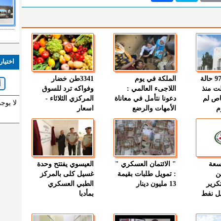
اختيار
" الصحة " : 97 حالة
الملكة في يوم
3341طن خضار
ت منذ
اللاجىء العالمي :
وفواكه ترد للسوق
اص لم
دعونا نتأمل في معاناة
المركزي الثلاثاء -
لا يوج
م
الأمهات والرضع
اسعار
وسعة
" الائتمان العسكري "
العيسوي يفتتح وحدة
ن
: تمويل طلبات بقيمة
غسيل كلى بالمركز
كرير
13 مليون دينار
الطبي العسكري
ميل نفط
بمأدبا