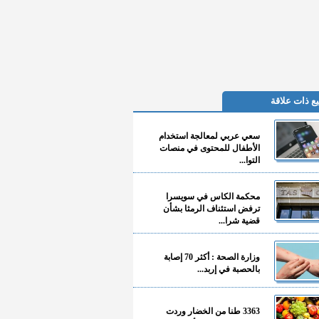
ع ذات علاقة
سعي عربي لمعالجة استخدام
الأطفال للمحتوى في منصات
التوا...
محكمة الكاس في سويسرا
ترفض استئناف الرمثا بشأن
قضية شرا...
وزارة الصحة : أكثر 70 إصابة
بالحصبة في إربد...
3363 طنا من الخضار وردت