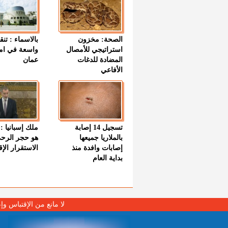
الصحة: مخزون
بالاسماء : تنق
استراتيجي للأمصال
واسعة في اما
المضادة للدغات
عمان
الأفاعي
تسجيل 14 إصابة
ملك إسبانيا : 
بالملاريا جميعها
هو حجر الرح
إصابات وافدة منذ
الاستقرار الإ
بداية العام
لا مانع من الإقتباس وإ