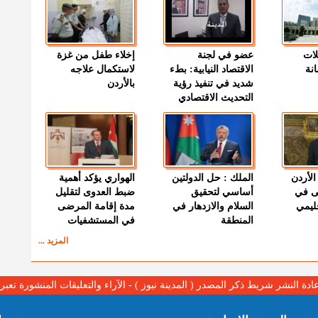
لات
عضو في لجنة
إخلاء طفل من غزة
نة
الاقتصاد النيابية: بطء
لاستكمال علاجه
شديد في تنفيذ رؤية
بالأردن
التحديث الاقتصادي
الأردن
الملك : حل الدولتين
الهواري يؤكد أهمية
ى في
أساسي لتحقيق
ضبط العدوى لتقليل
قليمي
السلام والازدهار في
مدة إقامة المرضى
المنطقة
في المستشفيات
المزيد ...
عادة النشر شريط ذكر المصدر ( المدينة نيوز ) - الآراء والتعليقات المنشورة تع