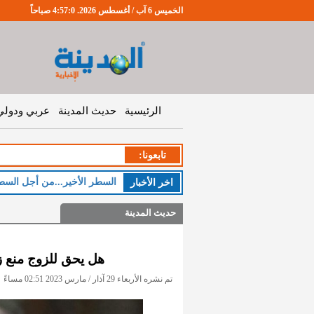
الخميس 6 آب / أغسطس 2026. 4:57:1 صباحاً
الرئيسية
حديث المدينة
عربي ودولي
تابعونا:
ا
اخر اﻷخبار
حديث المدينة
هل يحق للزوج منع ز
تم نشره الأربعاء 29 آذار / مارس 2023 02:51 مساءً