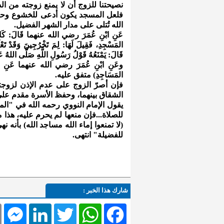
نصيحتنا للزوج أن لا يمنع زوجته من ا
فلعل المسجد يكون أدعى للخشوع وحضو
الله تُتلى على مدار الشهر الفضيل.
عَنِ ابْنِ عُمَرَ رضي الله عنهما قَالَ: كَانَتِ ا
المَسْجِدِ، فَقِيلَ لَهَا: لِمَ تَخْرُجِينَ وَقَدْ تَعْلَ
قَالَ: يَمْنَعُهُ قَوْلُ رَسُولِ اللَّهِ صَلَّى اللهُ عَل
وعَنِ ابْنِ عُمَرَ رضي الله عنهما عَنِ النَّبِيِّ 
المَسَاجِدِ) متفق عليه.
فإن أصرّ الزوج على عدم الإذن لزوجته
الشقاق بينهما، وحفظ الأسرة مقدم على
يقول الإمام النووي رحمه الله في "الم
للصلاة...فإن منعها لم يحرم عليه، هذا 
(لا تمنعوا إماء الله مساجد الله) بأنه
للفضيلة" انتهى.
شارك هذا الخبر :
l
Messenger
LinkedIn
Twitter
WhatsApp
Facebook