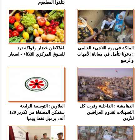
يتلقوا المطعوم
الملكة في يوم اللاجىء العالمي
3341طن خضار وفواكه ترد
: دعونا نتأمل في معاناة الأمهات
للسوق المركزي الثلاثاء - اسعار
والرضع
الدهامشة : الداخلية وفرت كل
العلاوين: التوسعة الرابعة
التسهيلات لقدوم العراقيين
ستمكن المصفاة من تكرير 120
للأردن
ألف برميل نفط يوميا