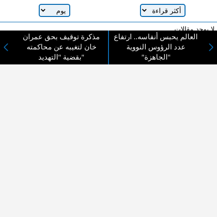
لا يوجد مقالات
العالم يحبس أنفاسه.. ارتفاع
مذكرة توقيف بحق عمران
عدد الرؤوس النووية
خان لتغيبه عن محاكمته
"الجاهزة"
بقضية "التهديد"
لا مانع من الإقتباس وإعادة النشر شريط ذكر المصدر ( المدينة نيوز ) - الآراء والتعليقات
المنشورة تعبر عن رأي أصحابها فقط
عن المدينة الإخبارية
المدينة الإخبارية صحيفة الكترونية شاملة تابعة لشركة قنوات البث
الاردنية تنقل الاخبار المحلية الأردنية وأخبار فلسطين وأبرز الأخبار
العربية والدولية لحظة حدوثها بمهنية رفيعة ليكون العالم بما يجري
فيه وحوله بين يديكم بالكلمة والصورة من مصادرها الحقيقية.
عن الشركة