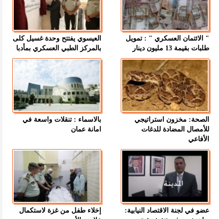
" الائتمان العسكري " : تمويل
العيسوي يفتتح وحدة غسيل كلى
طلبات بقيمة 13 مليون دينار
بالمركز الطبي العسكري بمأدبا
الصحة: مخزون استراتيجي
بالاسماء : تنقلات واسعة في
للأمصال المضادة للدغات
امانة عمان
الأفاعي
عضو في لجنة الاقتصاد النيابية:
إخلاء طفل من غزة لاستكمال