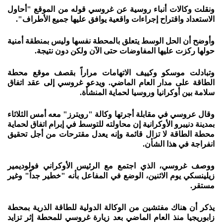
ونقلت وكالات أنباء روسية عن غروسي قوله من الموقع "أحاول
الاستعداد واقتراح إجراءات واقعية يوافق عليها جميع الأطراف".
وأوضح أن الحل الوسط يتعلق بالمحطة نفسها وليس بمنطقة أمنية
حولها ركزت عليها المفاوضات حتى الآن ولكن دون نتيجة.
وتبادلت موسكو وكييف الاتهامات مراراً بقصف موقع محطة
الطاقة على مدار العام الماضي. ويدعو غروسي إلى عقد اتفاق
سلامة بين أوكرانيا وروسيا لحماية المنشأة.
وقال عروسي في مقابلة أجرتها وكالة "رويترز" معه أمس الثلاثاء
بمدينة دنيبرو الأوكرانية إن محاولته للتوسط في إبرام اتفاق لحماية
محطة الطاقة لا تزال قائمة وإنه يعدل مقترحات من أجل تحقيق
انفراجة في هذا الشأن.
ووصف غروسي، الذي اجتمع مع الرئيس الأوكراني فولوديمير
زيلينسكي يوم الاثنين، الوضع في المفاعل بأنه "خطير جداً" وغير
مستقر.
يذكر أن هناك مفتشين من الوكالة الدولية للطاقة الذرية بمحطة
زابوريجيا منذ العام الماضي بعد زيارة غروسي للمحطة إثر تزايد