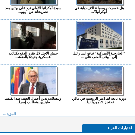
هل خسرت روسيا 4 آلاف دبابة في
سيدة أوكرانيا الأولى ترد على بوتين بعد
أوكرانيا؟...
تصريحاته عن "يهو...
"الخارجية الأميركية" تدعو اسـ رائيل
جيش الاحتـ لال يقرر الدفع بكتائب
إلى "وقف العنف على ...
عسكرية جديدة بالضفة...
دورية تابعة لفـ اغنر الروسية في مالي
وينسلاند: ندين أعمال العنف ضد الفلسـ
تحتجز 21 موريتانيا...
طينيين ونطالب إسرا...
المزيد ...
اختيارات القراء