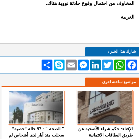
المخاوف من احتمال وقوع حادثة نووية هناك.
العربية
شارك هذا الخبر :
Facebook
WhatsApp
Twitter
LinkedIn
Messenger
Email
Skype
انشر
مواضيع ساخنة اخرى
الإفتاء: حكم شراء الأضحية عن
" الصحة " : 97 حالة “حصبة”
طريق البطاقات الائتمانية
سجلت منذ أيار لدى أشخاص لم