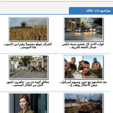
مواضيع ذات علاقة
قوات الاحتـ لال تقتحم مدينة نابلس
الجزائر تتوقع محصولا وفيرا من الحبوب
شمال الضفة الغربية...
هذا الموسم...
بعد تضامنهم مع جنين وسبهم إسرائيل..
مقاتلو كتيبة جنـ ين : جاهزون لشهر
جيش الاحتلال يوقف ع...
كامل من القتال المستم...