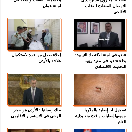
الصحة: مخزون استراتيجي
بالاسماء : تنقلات واسعة في
للأمصال المضادة للدغات
امانة عمان
الأفاعي
عضو في لجنة الاقتصاد النيابية:
إخلاء طفل من غزة لاستكمال
بطء شديد في تنفيذ رؤية
علاجه بالأردن
التحديث الاقتصادي
تسجيل 14 إصابة بالملاريا
ملك إسبانيا : الأردن هو حجر
جميعها إصابات وافدة منذ بداية
الرحى في الاستقرار الإقليمي
العام