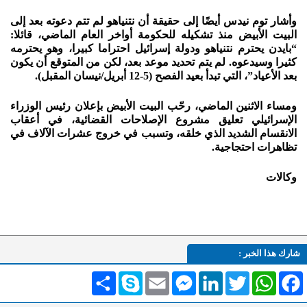
وأشار توم نيدس أيضًا إلى حقيقة أن نتنياهو لم تتم دعوته بعد إلى
البيت الأبيض منذ تشكيله للحكومة أواخر العام الماضي، قائلا:
“بايدن يحترم نتنياهو ودولة إسرائيل احتراما كبيرا، وهو يحترمه
كثيرا وسيدعوه. لم يتم تحديد موعد بعد، لكن من المتوقع أن يكون
بعد الأعياد”، التي تبدأ بعيد الفصح (5-12 أبريل/نيسان المقبل).
ومساء الاثنين الماضي، رحّب البيت الأبيض بإعلان رئيس الوزراء
الإسرائيلي تعليق مشروع الإصلاحات القضائية، في أعقاب
الانقسام الشديد الذي خلقه، وتسبب في خروج عشرات الآلاف في
تظاهرات احتجاجية.
وكالات
شارك هذا الخبر :
Facebook
WhatsApp
Twitter
LinkedIn
Messenger
Email
Skype
انشر