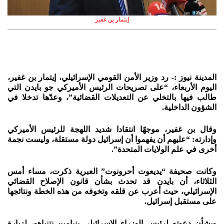
إيتمار بن غفير
المدينة نيوز :- رد وزير الأمن القومي الإسرائيلي، إيتمار بن غفير،
اليوم الأربعاء، “على تصريحات الرئيس الأميركي جو بايدن التي
طالب فيها بالتخلي عن التعديلات القضائية”، وعدّها تدخلا في
الشؤون الداخلية.
وقال بن غفير، موجهًا انتقادا شديد اللهجة للرئيس الأميركي
وإدارته: “عليهم أن يفهموا أن إسرائيل دولة مستقلة، وليست نجمة
أخرى في علم الولايات المتحدة”.
وكانت صحيفة “يديعوت أحرونوت” العبرية ذكرت، مساء أمس
الثلاثاء، أن بايدن قد تحدث بشأن قانون الإصلاح القضائي
الإسرائيلي، حيث أعرب عن قلقه وتخوفه من هذه الخطة ونتائجها
على مستقبل إسرائيل.
وبشأن دعوته لرئيس الوزراء الإسرائيلي بنيامين نتنياهو، لزيارة