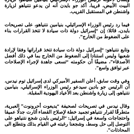
البيت الأبيض، قريبا، أكد جو بايدن أنه لن يدعو نتنياهو لزيارة
واشنطن في المستقبل القريب.
فيما رد رئيس الوزراء الإسرائيلي، بنيامين نتنياهو، على تصريحات
بايدن، قائلا: إن “إسرائيل دولة ذات سيادة لا تتخذ القرارات بناء
على الضغوط من الخارج”.
وتابع نتنياهو: “إسرائيل دولة ذات سيادة تتخذ قراراتها وفقا لإرادة
شعبها وليس استنادا إلى الضغوط من الخارج بما في ذلك أفضل
الأصدقاء”، مضيفًا أن حكومته “تسعى جاهدة لإجراء الإصلاحات
عبر توافق واسع”.
وفي وقت سابق، أعلن السفير الأميركي لدى إسرائيل توم نيدس،
أن الرئيس جو بادين سيدعو رئيس الوزراء الإسرائيلي، بنيامين
نتنياهو، إلى زيارة واشنطن بعد الأعياد اليهودية المقبلة.
وقال نيدس في تصريحات لصحيفة “يديعوت أحرونوت” العبرية،
متطرقًا لقرار نتنياهو تجميد خطة لإصلاح القضاء أثارت جدلًا عميقا
واحتجاجات واسعة في إسرائيل: “الرئيس بايدن شجع نتنياهو على
التوصل إلى حل وسط، وشجعنا رغبته في القيام بذلك ونتطلع الى
المحادثات”.