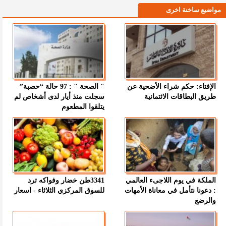
مواضيع ساخنة اخرى
الإفتاء: حكم شراء الأضحية عن
" الصحة " : 97 حالة “حصبة”
طريق البطاقات الائتمانية
سجلت منذ أيار لدى أشخاص لم
يتلقوا المطعوم
الملكة في يوم اللاجىء العالمي
3341طن خضار وفواكه ترد
: دعونا نتأمل في معاناة الأمهات
للسوق المركزي الثلاثاء - اسعار
والرضع