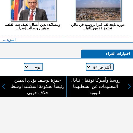
دورية تابعة لفـ اغنر الروسية في مالي
وينسلاند: ندين أعمال العنف ضد الفلسـ
تحتجز 21 موريتانيا...
طينيين ونطالب إسرا...
المزيد ...
اختيارات القراء
لا يوجد مقالات
روسيا وأميركا توقفان تبادل
حمزة يوسف يؤدي اليمين
المعلومات عن أنشطتهما
رئيساً لحكومة اسكتلندا وسط
النووية
خلاف حزبي
لا مانع من الإقتباس وإعادة النشر شريط ذكر المصدر ( المدينة نيوز ) - الآراء والتعليقات
المنشورة تعبر عن رأي أصحابها فقط