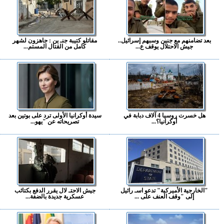
بعد تضامنهم مع جنين وسبهم إسرائيل..
مقاتلو كتيبة جنـ ين : جاهزون لشهر
جيش الاحتلال يوقف ع...
كامل من القتال المستم...
هل خسرت روسيا 4 آلاف دبابة في
سيدة أوكرانيا الأولى ترد على بوتين بعد
أوكرانيا؟...
تصريحاته عن "يهو...
"الخارجية الأميركية" تدعو اسـ رائيل
جيش الاحتـ لال يقرر الدفع بكتائب
إلى "وقف العنف على ...
عسكرية جديدة بالضفة...