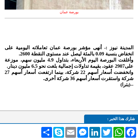
بورصة عمان
المدينة نيوز :- أنهى مؤشر بورصة عمان تعاملاته اليومية على
انخفاض بنسبة 0.09 بالمئة ليصل عند مستوى النقطة 2600.
وأغلقت البورصة اليوم الأربعاء، بتداول 4.9 مليون سهم، موزعة
على2907 عقود، بقيمة تداولات إجمالية بلغت نحو 6.5 مليون دينار.
وانخفضت أسعار أسهم 22 شركة، بينما ارتفعت أسعار أسهم 27
شركة واستقرت أسعار أسهم 36 شركة أخرى.
--(بترا)
شارك هذا الخبر :
Facebook
WhatsApp
Twitter
LinkedIn
Messenger
Email
Skype
انشر