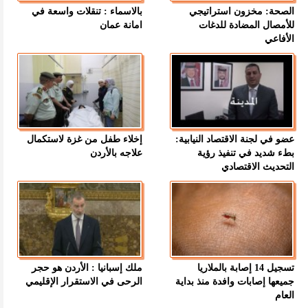
الصحة: مخزون استراتيجي
بالاسماء : تنقلات واسعة في
للأمصال المضادة للدغات
امانة عمان
الأفاعي
عضو في لجنة الاقتصاد النيابية:
إخلاء طفل من غزة لاستكمال
بطء شديد في تنفيذ رؤية
علاجه بالأردن
التحديث الاقتصادي
تسجيل 14 إصابة بالملاريا
ملك إسبانيا : الأردن هو حجر
جميعها إصابات وافدة منذ بداية
الرحى في الاستقرار الإقليمي
العام