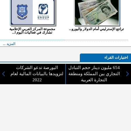
تراجع الإسترليني أمام الدولار واليورو...
مجموعة المركز العربي الإعلامية
تشارك في فعاليات اليوم ا...
المزيد ...
اختيارات القراء
654 مليون دينار حجم التبادل
البورصة تدعو الشركات
التجاري بين المملكة ومنطقة
لتزويدها بالبيانات المالية لعام
التجارة العربية
2022
لا يوجد مقالات
لا مانع من الإقتباس وإعادة النشر شريط ذكر المصدر ( المدينة نيوز ) - الآراء والتعليقات
المنشورة تعبر عن رأي أصحابها فقط