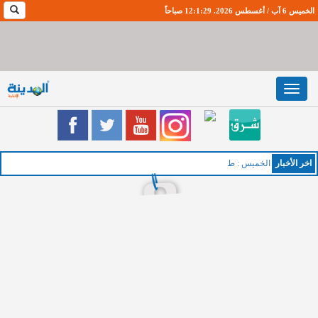
الخميس 6 آب / أغسطس 2026. 12:1:29 صباحاً
Toggle
navigation
اخر اﻷخبار
الخميس : طقس صيفي