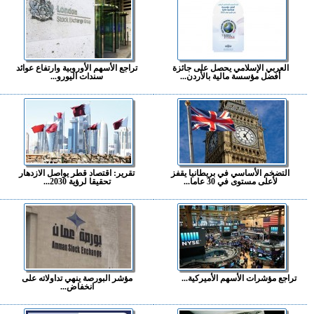
العربي الإسلامي يحصل على جائزة
تراجع الأسهم الأوروبية وارتفاع عوائد
أفضل مؤسسة مالية بالأردن...
سندات اليورو...
التضخم الأساسي في بريطانيا يقفز
تقرير: اقتصاد قطر يواصل الازدهار
لأعلى مستوى في 30 عاما...
تحقيقا لرؤية 2030...
تراجع مؤشرات الأسهم الأميركية...
مؤشر البورصة ينهي تداولاته على
انخفاض...