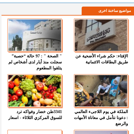
مواضيع ساخنة اخرى
الإفتاء: حكم شراء الأضحية عن
" الصحة " : 97 حالة “حصبة”
طريق البطاقات الائتمانية
سجلت منذ أيار لدى أشخاص لم
يتلقوا المطعوم
الملكة في يوم اللاجىء العالمي
3341طن خضار وفواكه ترد
: دعونا نتأمل في معاناة الأمهات
للسوق المركزي الثلاثاء - اسعار
والرضع