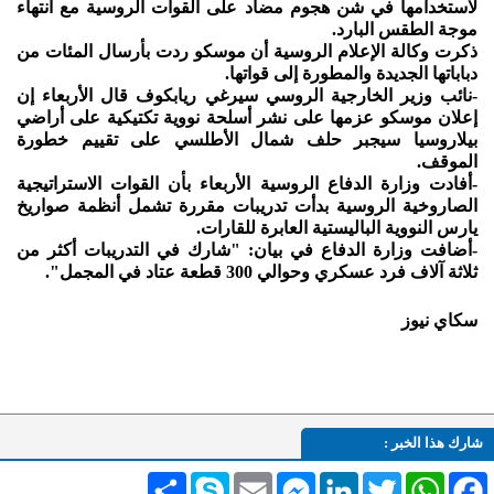
لاستخدامها في شن هجوم مضاد على القوات الروسية مع انتهاء
موجة الطقس البارد.
ذكرت وكالة الإعلام الروسية أن موسكو ردت بأرسال المئات من
دباباتها الجديدة والمطورة إلى قواتها.
-نائب وزير الخارجية الروسي سيرغي ريابكوف قال الأربعاء إن
إعلان موسكو عزمها على نشر أسلحة نووية تكتيكية على أراضي
بيلاروسيا سيجبر حلف شمال الأطلسي على تقييم خطورة
الموقف.
-أفادت وزارة الدفاع الروسية الأربعاء بأن القوات الاستراتيجية
الصاروخية الروسية بدأت تدريبات مقررة تشمل أنظمة صواريخ
يارس النووية الباليستية العابرة للقارات.
-أضافت وزارة الدفاع في بيان: "شارك في التدريبات أكثر من
ثلاثة آلاف فرد عسكري وحوالي 300 قطعة عتاد في المجمل".
سكاي نيوز
شارك هذا الخبر :
Facebook
WhatsApp
Twitter
LinkedIn
Messenger
Email
Skype
انشر