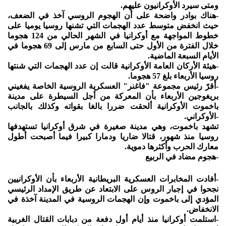
ومتى سيرد الأوكرانيون عليهم.
-هناك بوادر واضحة على أن الهجوم الروسي آخذ في الضعف،
حيث انخفض متوسط عدد الهجمات التي تشنها روسيا يوميا على
خطوط المواجهة مع أوكرانيا في الشهر الحالي من 124 هجوما
خلال الفترة من الأول حتى السابع من مارس إلى 69 هجوما في
الأيام السبعة الماضية.
-هيئة الأركان العامة الأوكرانية قالت إن عدد الهجمات التي شنتها
روسيا الأربعاء بلغ 57 هجوما.
-أقرّ رئيس مجموعة "فاغنر" العسكرية الروسية الخاصة يفغيني
بريغوجين الأربعاء بأن المعركة من أجل السيطرة على مدينة
باخموت الأوكرانية ألحقت ضررا بالغا بقواته وكذلك بالجانب
-الأوكراني.
تشهد باخموت، وهي مدينة صغيرة في شرق أوكرانيا تستهدفها
روسيا منذ شهور، قتالا ضاريا ودمارا كبيرا فيما أصبحت أطول
معارك الحرب وأكثرها دموية.
-هجوم مضاد في الربيع
-أفادت المخابرات العسكرية البريطانية الأربعاء بأن الأوكرانيين
نجحوا في إجبار الروس على الابتعاد عن طريق الإمداد الرئيسي
المؤدي إلى باخموت وإن الهجمات الروسية في المدينة آخذة في
الانخفاض.
-استلمت أوكرانيا منذ أيام أول دفعة من دبابات القتال الغربية