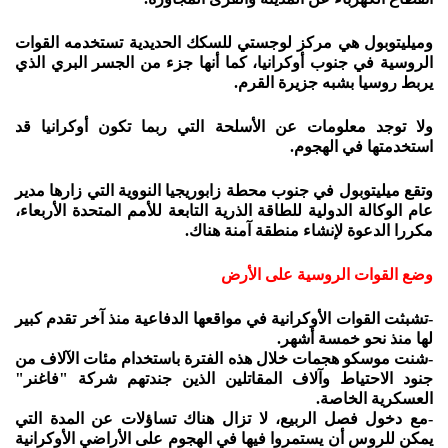
وميليتوبول هي مركز لوجستي للسكك الحديدية تستخدمه القوات
الروسية في جنوب أوكرانيا، كما أنها جزء من الجسر البري الذي
يربط روسيا بشبه جزيرة القرم.
ولا توجد معلومات عن الأسلحة التي ربما تكون أوكرانيا قد
استخدمتها في الهجوم.
وتقع ميليتوبول في جنوب محطة زابوريجيا النووية التي زارها مدير
عام الوكالة الدولية للطاقة الذرية التابعة للأمم المتحدة الأربعاء،
مكررا الدعوة لإنشاء منطقة آمنة هناك.
وضع القوات الروسية على الأرض
-تشبثت القوات الأوكرانية في مواقعها الدفاعية منذ آخر تقدم كبير
لها منذ نحو خمسة أشهر.
-شنت موسكو هجمات خلال هذه الفترة باستخدام مئات الآلاف من
جنود الاحتياط وآلاف المقاتلين الذين جندتهم شركة "فاغنر"
العسكرية الخاصة.
-مع دخول فصل الربيع، لا تزال هناك تساؤلات عن المدة التي
يمكن للروس أن يستمروا فيها في الهجوم على الأراضي الأوكرانية