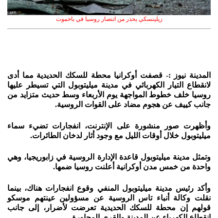
زيلينسكي يحذر من انتصار روسيا في باخموت
المدينة نيوز :- قصفت أوكرانيا محطة للسكك الحديدية مما أدى
لانقطاع التيار الكهربائي في مدينة ميليتوبول التي تسيطر عليها
روسيا خلف خطوط المواجهة يوم الأربعاء وسط حديث متزايد من
جانب كييف عن هجوم مضاد على القوات الروسية.
وأظهرت صور منشورة على الإنترنت، انفجارات تضيء سماء
ميليتوبول خلال أوقات الليل مع وجود أثار لدخان الطائرات.
وتمثل مدينة ميليتوبول قاعدة الإدارة الروسية في زابوريجيا، وهي
واحدة من خمس مدن أوكرانية أعلنت روسيا ضمها.
وأكد رئيس مدينة ميليتوبول المنفي وقوع انفجارات هناك، بينما
نقلت وكالة أنباء تاس الروسية عن مسؤولين عينتهم موسكو
قولهم إن محطة للسكك الحديدية تعرضت لأضرار، إلى جانب
انقطاع الكهرباء عن المدينة والقرى المجاورة.