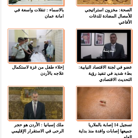
الصحة: مخزون استراتيجي
بالاسماء : تنقلات واسعة في
للأمصال المضادة للدغات
امانة عمان
الأفاعي
عضو في لجنة الاقتصاد النيابية:
إخلاء طفل من غزة لاستكمال
بطء شديد في تنفيذ رؤية
علاجه بالأردن
التحديث الاقتصادي
تسجيل 14 إصابة بالملاريا
ملك إسبانيا : الأردن هو حجر
جميعها إصابات وافدة منذ بداية
الرحى في الاستقرار الإقليمي
العام