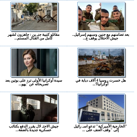
بعد تضامنهم مع جنين وسبهم إسرائيل..
مقاتلو كتيبة جنـ ين : جاهزون لشهر
جيش الاحتلال يوقف ع...
كامل من القتال المستم...
هل خسرت روسيا 4 آلاف دبابة في
سيدة أوكرانيا الأولى ترد على بوتين بعد
أوكرانيا؟...
تصريحاته عن "يهو...
"الخارجية الأميركية" تدعو اسـ رائيل
جيش الاحتـ لال يقرر الدفع بكتائب
إلى "وقف العنف على ...
عسكرية جديدة بالضفة...