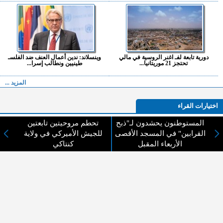
دورية تابعة لفـ اغنر الروسية في مالي
وينسلاند: ندين أعمال العنف ضد الفلسـ
تحتجز 21 موريتانيا...
طينيين ونطالب إسرا...
المزيد ...
اختيارات القراء
المستوطنون يحشدون لـ"ذبح
تحطم مروحيتين تابعتين
القرابين" في المسجد الأقصى
للجيش الأميركي في ولاية
الأربعاء المقبل
كنتاكي
لا يوجد مقالات
لا مانع من الإقتباس وإعادة النشر شريط ذكر المصدر ( المدينة نيوز ) - الآراء والتعليقات
المنشورة تعبر عن رأي أصحابها فقط