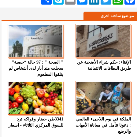
مواضيع ساخنة اخرى
الإفتاء: حكم شراء الأضحية عن
" الصحة " : 97 حالة “حصبة”
طريق البطاقات الائتمانية
سجلت منذ أيار لدى أشخاص لم
يتلقوا المطعوم
الملكة في يوم اللاجىء العالمي
3341طن خضار وفواكه ترد
: دعونا نتأمل في معاناة الأمهات
للسوق المركزي الثلاثاء - اسعار
والرضع