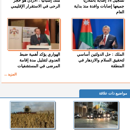
تسجيل 14 إصابة بالملاريا
ملك إسبانيا : الأردن هو حجر
جميعها إصابات وافدة منذ بداية
الرحى في الاستقرار الإقليمي
العام
الملك : حل الدولتين أساسي
الهواري يؤكد أهمية ضبط
لتحقيق السلام والازدهار في
العدوى لتقليل مدة إقامة
المنطقة
المرضى في المستشفيات
المزيد ...
مواضيع ذات علاقة