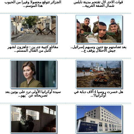
قوات الاحتـ لال تقتحم مدينة نابلس
الجزائر تتوقع محصولا وفيرا من الحبوب
شمال الضفة الغربية...
هذا الموسم...
بعد تضامنهم مع جنين وسبهم إسرائيل..
مقاتلو كتيبة جنـ ين : جاهزون لشهر
جيش الاحتلال يوقف ع...
كامل من القتال المستم...
هل خسرت روسيا 4 آلاف دبابة في
سيدة أوكرانيا الأولى ترد على بوتين بعد
أوكرانيا؟...
تصريحاته عن "يهو...