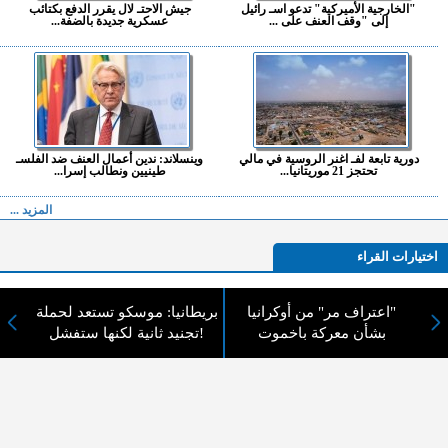
"الخارجية الأميركية" تدعو اسـ رائيل
جيش الاحتـ لال يقرر الدفع بكتائب
إلى "وقف العنف على ...
عسكرية جديدة بالضفة...
دورية تابعة لفـ اغنر الروسية في مالي
وينسلاند: ندين أعمال العنف ضد الفلسـ
تحتجز 21 موريتانيا...
طينيين ونطالب إسرا...
المزيد ...
اختيارات القراء
"اعتراف مر" من أوكرانيا
بريطانيا: موسكو تستعد لحملة
بشأن معركة باخموت
تجنيد ثانية لكنها ستفشل!
لا يوجد مقالات
لا مانع من الإقتباس وإعادة النشر شريط ذكر المصدر ( المدينة نيوز ) - الآراء والتعليقات
المنشورة تعبر عن رأي أصحابها فقط