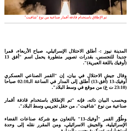
تم الإطلاق باستخدام قاذفة أقمار صناعية من نوع "شافيت"
المدينة نيوز :- أطلق الاحتلال الإسرائيلي، صباح الأربعاء، قمرا
جديدا للتجسس، بقدرات تصوير متطورة يحمل اسم "أفق 13
(أوفيك باللغة العبرية)".
وقال جيش الاحتلال في بيان، إن "القمر الصناعي العسكري
أوفيك-13 (أفق-13) أطلق إلى المدار في الساعة الـ02:10 صباحا
(23:10 ت غ) من موقع في وسط البلاد".
وبحسب البيان ذاته، فإنه "تم الإطلاق باستخدام قاذفة أقمار
صناعية من نوع "شافيت"، من حقل تجريبي وسط البلاد".
وطُوِّر القمر "أوفيك-13" بالتعاون مع شركة صناعات الفضاء
الإسرائيلية، والجيش الاسرائيلي، ومن المقرر نقله إلى وحدة
استخبارات عسكرية بحسب الوزارة.