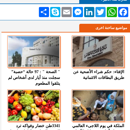
Facebook
WhatsApp
Twitter
LinkedIn
Messenger
Email
Skype
انشر
مواضيع ساخنة اخرى
الإفتاء: حكم شراء الأضحية عن
" الصحة " : 97 حالة “حصبة”
طريق البطاقات الائتمانية
سجلت منذ أيار لدى أشخاص لم
يتلقوا المطعوم
الملكة في يوم اللاجىء العالمي
3341طن خضار وفواكه ترد