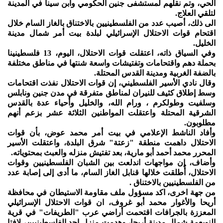
الحي، وتم نقلهم لمستشفى جنين الحكومي وابن سينا في المدينة
لتلقي العلاج.
الى ذلك، أصيب عدد من الفلسطينيين بالاختناق بالغاز السام خلال
اقتحام قوات الاحتلال الإسرائيلي لبلدة بيت أمر شمال مدينة
الخليل.
وفي السياق ذاته، اعتقلت قوات الاحتلال، اليوم، 13 فلسطينينا
بحملة دهم واقتحامات وتفتيشات واسعة شنتها في مناطق مختلفة
بالضفة الغربية ومدينة القدس المحتلة.
وقال نادي الأسير الفلسطيني، إن قوات الاحتلال نفذت اقتحامات
وسط إطلاق كثيف للنيران لمناطق متفرقة في مدن جنين ونابلس
وسلفيت وطولكرم ، ورام الله، والخليل وأحياء عدة بالقدس
الشرقية المحتلة واعتقلت المواطنين الثلاثة عشر بزعم أنهم
مطلوبون.
وأفاد الناشط الإعلامي في بيت أمر محمد عوض، بأن قوات
الاحتلال داهمت منطقة "زعتة" شرق البلدة، واعتقلت الأسير
المحرر محمد أحمد أبو مارية، بعد تفتيش منزله والعبث بمحتوياته.
وأضاف، إن مواجهات اندلعت بين الشبان الفلسطينيين وقوات
الاحتلال، أُطلقت خلالها قنابل الغاز السام، ما أدى إلى إصابة عدد
من الفلسطينيين بالاختناق .
من جهة اخرى، اكد مسؤول ملف مقاومة الاستيطان في محافظة
أريحا والأغوار محمد أبو غروف، ان قوات الاحتلال الإسرائيلي
المعززة بالجرافات اقتحمت أراضي عرب "الطريفات" في قرية
النويعمة شمال مدينة أريحا، وهدمت منزل احد الفلسطينيين، لافتا