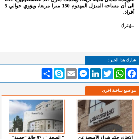
الى أن مساحة المنزل المهدوم 150 مترا مربعا، ويؤوي حوالي 5
أفراد.
--(بترا)
شارك هذا الخبر :
Facebook
WhatsApp
Twitter
LinkedIn
Messenger
Email
Skype
انشر
مواضيع ساخنة اخرى
الإفتاء: حكم شراء الأضحية عن
" الصحة " : 97 حالة “حصبة”