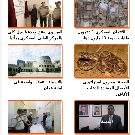
" الائتمان العسكري " : تمويل
العيسوي يفتتح وحدة غسيل كلى
طلبات بقيمة 13 مليون دينار
بالمركز الطبي العسكري بمأدبا
الصحة: مخزون استراتيجي
بالاسماء : تنقلات واسعة في
للأمصال المضادة للدغات
امانة عمان
الأفاعي