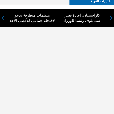
اختيارات القراء
كازاخستان: إعادة تعيين
منظمات متطرفة تدعو
سمايلوف رئيسا للوزراء
لاقتحام جماعي للأقصى الأحد
لا يوجد مقالات
لا مانع من الإقتباس وإعادة النشر شريط ذكر المصدر ( المدينة نيوز ) - الآراء والتعليقات
المنشورة تعبر عن رأي أصحابها فقط
عن المدينة الإخبارية
المدينة الإخبارية صحيفة الكترونية شاملة تابعة لشركة قنوات البث
الاردنية تنقل الاخبار المحلية الأردنية وأخبار فلسطين وأبرز الأخبار
العربية والدولية لحظة حدوثها بمهنية رفيعة ليكون العالم بما يجري
فيه وحوله بين يديكم بالكلمة والصورة من مصادرها الحقيقية.