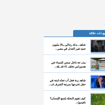
ع ذات علاقة
شاهد.. بدلة رجالي بـ20 مليون
جنيه تثير الجدل في مصر...
مذبـ حة داخل سجن للنساء في
هندوراس تخلف 41 قتـ يلة...
شاهد ردة فعل أب تجاه ابنته في
حفل تخرجها بمرتبة الشرف ف...
كيف تقوم النحلة بلسع الإنسان؟
(فيديو)...