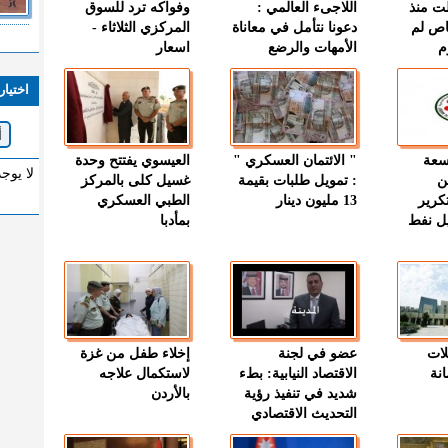
ت منذ
اللاجىء العالمي :
وفواكه ترد للسوق
اص لم
دعونا نتأمل في معاناة
المركزي الثلاثاء -
م
الأمهات والرضع
اسعار
اختيار
وسعة
" الائتمان العسكري "
العيسوي يفتتح وحدة
لا يوج
ن
: تمويل طلبات بقيمة
غسيل كلى بالمركز
كرير
13 مليون دينار
الطبي العسكري
ميل نفط
بمأدبا
لات
عضو في لجنة
إخلاء طفل من غزة
نة
الاقتصاد النيابية: بطء
لاستكمال علاجه
شديد في تنفيذ رؤية
بالأردن
التحديث الاقتصادي