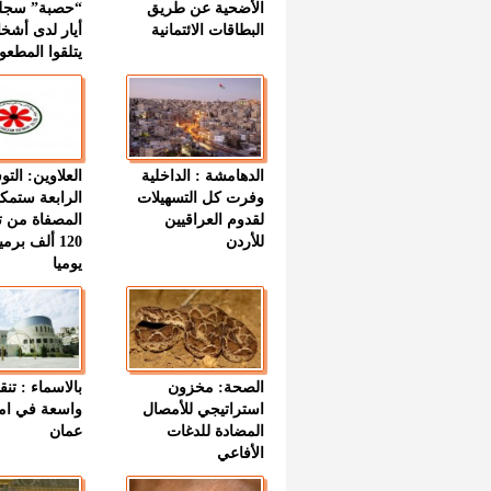
الأضحية عن طريق
“حصبة” سجل
البطاقات الائتمانية
أيار لدى أشخ
يتلقوا المطعو
الدهامشة : الداخلية
العلاوين: الت
وفرت كل التسهيلات
الرابعة ستمك
لقدوم العراقيين
المصفاة من ت
للأردن
120 ألف بر
يوميا
الصحة: مخزون
بالاسماء : تنق
استراتيجي للأمصال
واسعة في اما
المضادة للدغات
عمان
الأفاعي