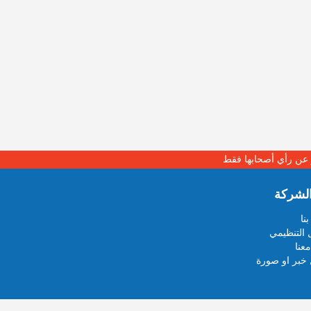
بر عن رأي أصحابها فقط
لشركة
نا
 التنظيمي
عنا
خبر او صورة