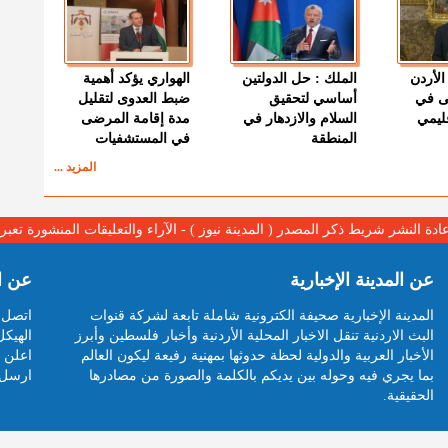
الأردن
الملك : حل الدولتين
الهواري يؤكد أهمية
ى في
أساسي لتحقيق
ضبط العدوى لتقليل
قليمي
السلام والازدهار في
مدة إقامة المرضى
المنطقة
في المستشفيات
المزيد ...
عادة النشر شريط ذكر المصدر ( المدينة نيوز ) - الآراء والتعليقات المنشورة تع
عن المدينة الإخبارية
عن ا
المدينة الإخبارية صحيفة الكترونية شاملة تابعة لشركة قنوات
اتصل ب
البث الاردنية تنقل الاخبار المحلية الأردنية وأخبار فلسطين وأبرز
الهيكل
الأخبار العربية والدولية لحظة حدوثها بمهنية رفيعة ليكون العالم
اعلن م
بما يجري فيه وحوله بين يديكم بالكلمة والصورة من مصادرها
ارسل 
الحقيقية.