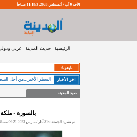
الأحد 9 آب / أغسطس 2026. 11:19:4 صباحاً
الرئيسية
حديث المدينة
عربي ودولي
تابعونا:
السطر الأخير...من أجل السط
اخر اﻷخبار
صيد المدينة
بالصورة - ملكة ا
تم نشره الجمعة 31st آذار / مارس 2023 06:21 مساءً