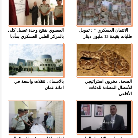
" الائتمان العسكري " : تمويل
العيسوي يفتتح وحدة غسيل كلى
طلبات بقيمة 13 مليون دينار
بالمركز الطبي العسكري بمأدبا
الصحة: مخزون استراتيجي
بالاسماء : تنقلات واسعة في
للأمصال المضادة للدغات
امانة عمان
الأفاعي