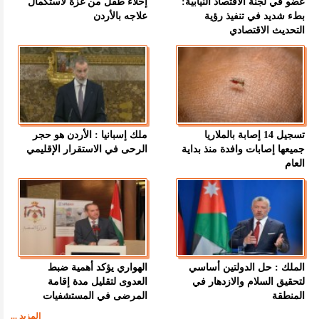
عضو في لجنة الاقتصاد النيابية:
إخلاء طفل من غزة لاستكمال
بطء شديد في تنفيذ رؤية
علاجه بالأردن
التحديث الاقتصادي
تسجيل 14 إصابة بالملاريا
ملك إسبانيا : الأردن هو حجر
جميعها إصابات وافدة منذ بداية
الرحى في الاستقرار الإقليمي
العام
الملك : حل الدولتين أساسي
الهواري يؤكد أهمية ضبط
لتحقيق السلام والازدهار في
العدوى لتقليل مدة إقامة
المنطقة
المرضى في المستشفيات
المزيد ...