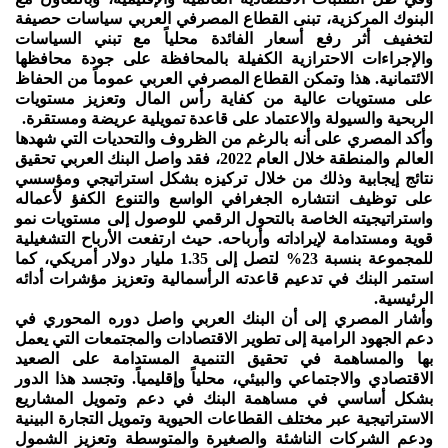
البنوك المركزية، تبنى القطاع المصرفي العربي سياسات حصيفة
لتخفيف أثر رفع أسعار الفائدة محلياً مع تبني السياسات
والإجراءات الاحترازية الكفيلة بالمحافظة على جودة محافظها
الائتمانية. هذا وتمكن القطاع المصرفي العربي عموماً من الحفاظ
على مستويات عالية من كفاية رأس المال وتعزيز مستويات
الربحية والسيولة والاعتماد على قاعدة تمويلية عريضة ومستقرة.
وأكد المصري على أنه بالرغم من الظروف والتحديات التي شهدها
العالم والمنطقة خلال العام 2022، فقد واصل البنك العربي تحقيق
نتائج إيجابية وذلك من خلال تركيزه بشكل استراتيجي ومؤسسي
على توظيف انتشاره الجغرافي الواسع والتنوع الكفؤ لأعماله
واستراتيجيته الخاصة بالتحول الرقمي للوصول إلى مستويات نمو
قوية ومستدامة لإيراداته وأرباحه. حيث ارتفعت الأرباح التشغيلية
للمجموعة بنسبة 23% لتصل إلى 1.35 مليار دولار أمريكي، كما
استمر البنك في تدعيم قاعدته الرأسمالية وتعزيز مؤشرات أدائه
الرئيسية.
وأشار المصري إلى أن البنك العربي واصل دوره المحوري في
دعم الجهود الرامية إلى تطوير الاقتصادات والمجتمعات التي يعمل
بها والمساهمة في تحقيق التنمية المستدامة على الصعيد
الاقتصادي والاجتماعي والبيئي، محلياً وإقليمياً. وتجسد هذا الدور
بشكل أساسي في مساهمة البنك في دعم وتمويل المشاريع
الاستراتيجية عبر مختلف القطاعات الحيوية وتمويل التجارة البينية
ودعم الشركات الناشئة والصغيرة والمتوسطة وتعزيز الشمول