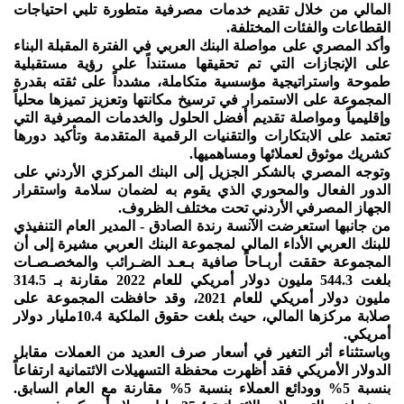
المالي من خلال تقديم خدمات مصرفية متطورة تلبي احتياجات
القطاعات والفئات المختلفة.
وأكد المصري على مواصلة البنك العربي في الفترة المقبلة البناء
على الإنجازات التي تم تحقيقها مستنداً على رؤية مستقبلية
طموحة واستراتيجية مؤسسية متكاملة، مشدداً على ثقته بقدرة
المجموعة على الاستمرار في ترسيخ مكانتها وتعزيز تميزها محلياً
وإقليمياً ومواصلة تقديم أفضل الحلول والخدمات المصرفية التي
تعتمد على الابتكارات والتقنيات الرقمية المتقدمة وتأكيد دورها
كشريك موثوق لعملائها ومساهميها.
وتوجه المصري بالشكر الجزيل إلى البنك المركزي الأردني على
الدور الفعال والمحوري الذي يقوم به لضمان سلامة واستقرار
الجهاز المصرفي الأردني تحت مختلف الظروف.
من جانبها استعرضت الآنسة رندة الصادق - المدير العام التنفيذي
للبنك العربي الأداء المالي لمجموعة البنك العربي مشيرة إلى أن
المجموعة حققت أربـاحاً صافية بـعـد الضـرائب والمخصـصـات
بلغت 544.3 مليون دولار أمريكي للعام 2022 مقارنة بـ 314.5
مليون دولار أمريكي للعام 2021، وقد حافظت المجموعة على
صلابة مركزها المالي، حيث بلغت حقوق الملكية 10.4مليار دولار
أمريكي.
وباستثناء أثر التغير في أسعار صرف العديد من العملات مقابل
الدولار الأمريكي فقد أظهرت محفظة التسهيلات الائتمانية ارتفاعاً
بنسبة 5% وودائع العملاء بنسبة 5% مقارنة مع العام السابق.