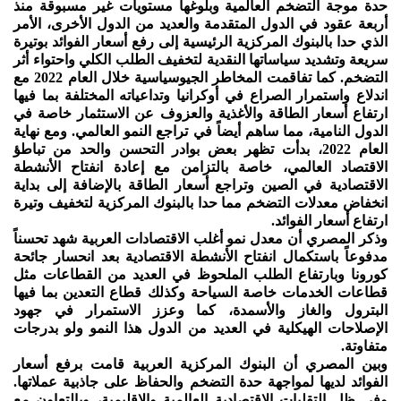
حدة موجة التضخم العالمية وبلوغها مستويات غير مسبوقة منذ
أربعة عقود في الدول المتقدمة والعديد من الدول الأخرى، الأمر
الذي حدا بالبنوك المركزية الرئيسية إلى رفع أسعار الفوائد بوتيرة
سريعة وتشديد سياساتها النقدية لتخفيف الطلب الكلي واحتواء أثر
التضخم. كما تفاقمت المخاطر الجيوسياسية خلال العام 2022 مع
اندلاع واستمرار الصراع في أوكرانيا وتداعياته المختلفة بما فيها
ارتفاع أسعار الطاقة والأغذية والعزوف عن الاستثمار خاصة في
الدول النامية، مما ساهم أيضاً في تراجع النمو العالمي. ومع نهاية
العام 2022، بدأت تظهر بعض بوادر التحسن والحد من تباطؤ
الاقتصاد العالمي، خاصة بالتزامن مع إعادة انفتاح الأنشطة
الاقتصادية في الصين وتراجع أسعار الطاقة بالإضافة إلى بداية
انخفاض معدلات التضخم مما حدا بالبنوك المركزية لتخفيف وتيرة
ارتفاع أسعار الفوائد.
وذكر المصري أن معدل نمو أغلب الاقتصادات العربية شهد تحسناً
مدفوعاً باستكمال انفتاح الأنشطة الاقتصادية بعد انحسار جائحة
كورونا وبارتفاع الطلب الملحوظ في العديد من القطاعات مثل
قطاعات الخدمات خاصة السياحة وكذلك قطاع التعدين بما فيها
البترول والغاز والأسمدة، كما وعزز الاستمرار في جهود
الإصلاحات الهيكلية في العديد من الدول هذا النمو ولو بدرجات
متفاوتة.
وبين المصري أن البنوك المركزية العربية قامت برفع أسعار
الفوائد لديها لمواجهة حدة التضخم والحفاظ على جاذبية عملاتها.
وفي ظل التقلبات الاقتصادية العالمية والإقليمية، وبالتعاون مع