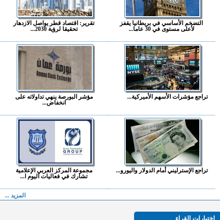
التضخم الأساسي في بريطانيا يقفز
تقرير: اقتصاد قطر يواصل الازدهار
لأعلى مستوى في 30 عاما...
تحقيقا لرؤية 2030...
تراجع مؤشرات الأسهم الأميركية...
مؤشر البورصة ينهي تداولاته على
انخفاض...
تراجع الإسترليني أمام الدولار واليورو...
مجموعة المركز العربي الإعلامية
تشارك في فعاليات اليوم ا...
المزيد ...
اختيارات القراء