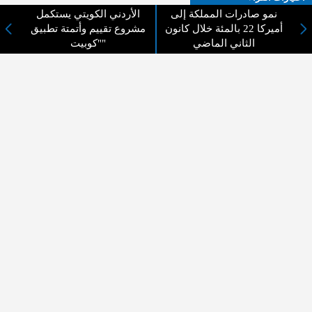
نمو صادرات المملكة إلى
الأردني الكويتي يستكمل
أميركا 22 بالمئة خلال كانون
مشروع تقييم وأتمتة تطبيق
الثاني الماضي
"كوبيت"
لا يوجد مقالات
لا مانع من الإقتباس وإعادة النشر شريط ذكر المصدر ( المدينة نيوز ) - الآراء والتعليقات
المنشورة تعبر عن رأي أصحابها فقط
عن المدينة الإخبارية
المدينة الإخبارية صحيفة الكترونية شاملة تابعة لشركة قنوات البث
الاردنية تنقل الاخبار المحلية الأردنية وأخبار فلسطين وأبرز الأخبار
العربية والدولية لحظة حدوثها بمهنية رفيعة ليكون العالم بما يجري
فيه وحوله بين يديكم بالكلمة والصورة من مصادرها الحقيقية.
عن الشركة