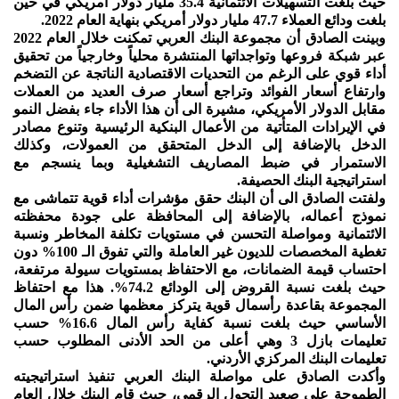
حيث بلغت التسهيلات الائتمانية 35.4 مليار دولار أمريكي في حين
بلغت ودائع العملاء 47.7 مليار دولار أمريكي بنهاية العام 2022.
وبينت الصادق أن مجموعة البنك العربي تمكنت خلال العام 2022
عبر شبكة فروعها وتواجداتها المنتشرة محلياً وخارجياً من تحقيق
أداء قوي على الرغم من التحديات الاقتصادية الناتجة عن التضخم
وارتفاع أسعار الفوائد وتراجع أسعار صرف العديد من العملات
مقابل الدولار الأمريكي، مشيرة الى أن هذا الأداء جاء بفضل النمو
في الإيرادات المتأتية من الأعمال البنكية الرئيسية وتنوع مصادر
الدخل بالإضافة إلى الدخل المتحقق من العمولات، وكذلك
الاستمرار في ضبط المصاريف التشغيلية وبما ينسجم مع
استراتيجية البنك الحصيفة.
ولفتت الصادق الى أن البنك حقق مؤشرات أداء قوية تتماشى مع
نموذج أعماله، بالإضافة إلى المحافظة على جودة محفظته
الائتمانية ومواصلة التحسن في مستويات تكلفة المخاطر ونسبة
تغطية المخصصات للديون غير العاملة والتي تفوق الـ 100% دون
احتساب قيمة الضمانات، مع الاحتفاظ بمستويات سيولة مرتفعة،
حيث بلغت نسبة القروض إلى الودائع 74.2%. هذا مع احتفاظ
المجموعة بقاعدة رأسمال قوية يتركز معظمها ضمن رأس المال
الأساسي حيث بلغت نسبة كفاية رأس المال 16.6% حسب
تعليمات بازل 3 وهي أعلى من الحد الأدنى المطلوب حسب
تعليمات البنك المركزي الأردني.
وأكدت الصادق على مواصلة البنك العربي تنفيذ استراتيجيته
الطموحة على صعيد التحول الرقمي، حيث قام البنك خلال العام