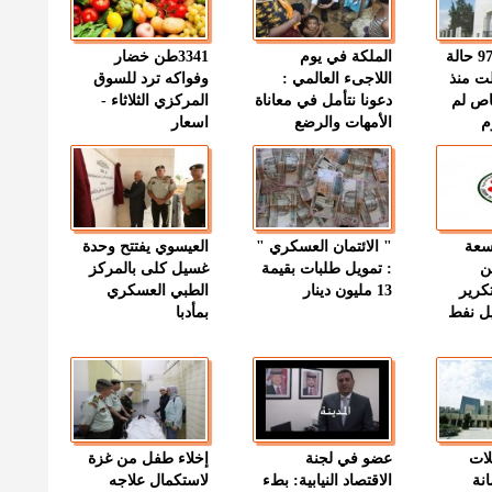
" الصحة " : 97 حالة
الملكة في يوم
3341طن خضار
ت منذ
اللاجىء العالمي :
وفواكه ترد للسوق
اص لم
دعونا نتأمل في معاناة
المركزي الثلاثاء -
م
الأمهات والرضع
اسعار
وسعة
" الائتمان العسكري "
العيسوي يفتتح وحدة
ن
: تمويل طلبات بقيمة
غسيل كلى بالمركز
كرير
13 مليون دينار
الطبي العسكري
ميل نفط
بمأدبا
لات
عضو في لجنة
إخلاء طفل من غزة
نة
الاقتصاد النيابية: بطء
لاستكمال علاجه