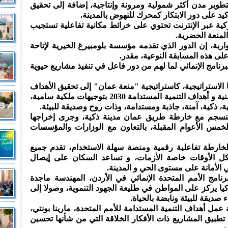
 لتطوير مدن أكثر شمولية ومرونة وإنتاجية، إضافة إلى تحقيق
كيد على دور الابتكار كمحرك للنهوض بالمدينة.
ية عبر الإنترنت تحتوي على خرائط مكانية تفاعلية تستجيب
المنعة الحضرية.
بة، إن الدور الذي تقدمه مؤسسة بلومبيرغ الخيرية لإتاحة
ى هذه المسابقة النوعية، مقدر.
لبرنامج الإنمائي لما لهم من دور فاعل في تنفيذ مشاريع حيوية
الاستراتيجية، كاستراتيجية "منعة عمان" إلى تحقيق الأهداف
المؤسسية المستمدة من الأهداف الوطنية و أهداف التنمية المستدامة 2030 بتوجيهات ملكية سامية،
 ذكية، آمنة، جاذبة ومستدامة، وذات روح وصديقة للبيئة.
تنسجم مع خارطة طريق عمان مدينة ذكية، وجرى إخراجها
مس الأعوام المقبلة، بالتعاون مع الوزارات والمؤسسات
لخارطة تفاعلية رقمية ومنصة سهلة الاستخدام، تقدم جميع
 كل الأوقات خاصة الأزمات، و تساعد السكان على إيصال
الأمانة على مستوى الحي و المدينة.
رنامج الأمم المتحدة الإنمائي في الأردن، المهندسة ماجدة
يا يركز على المواطن في طليعة الجهود التنموية، وصولا إلى
صديقة للبيئة ونابضة بالحياة.
عمل أهداف التنمية المستدامة للأمم المتحدة، مارينا بونتي،
م تطبيق المشاريع ذات الأفكار الخلاقة التي من شأنها تحسين