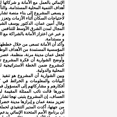
الإنمائي بالعمل مع الأمانة و شركائها
أهداف التنمية المحلية المستدامة، والتأ
و يسعى المشروع إلى بناء منصة تشارك
لاحتياجات السكان أثناء الأزمات وتعزز 
وقال أمين عمان، الدكتور يوسف الشوار
المجال لمدن الشرق الأوسط للتنافس عل
و عبر عن اعتزاز الأمانة بالشراكة مع ا
و مستدامة.
وأكد أن الأمانة تسعى من خلال خططها 
لجعل عمان مدينة مرنة، منظمة، عصرية،
وأوضح الشواربة أن فكرة المشروع 
كمشروع ضمن الخطة الاستراتيجية للخ
المحلية والدولية.
وبين الشواربة أن المشروع هو تنفيذ 
البيانات والمعلومات و الخرائط في
أفكارهم و مشاركاتهم إلى المسؤول في 
بدورها قالت نائب الممثلة المقيمة لب
العساف، إن المشروع يتبنى نهجا تشارك
تعزيز منعة عمان و إبرازها مدينة خضراء 
من جهتها، أكدت المدير التنفيذي لحملة 
أن برنامج الأمم المتحدة الإنمائي يدع