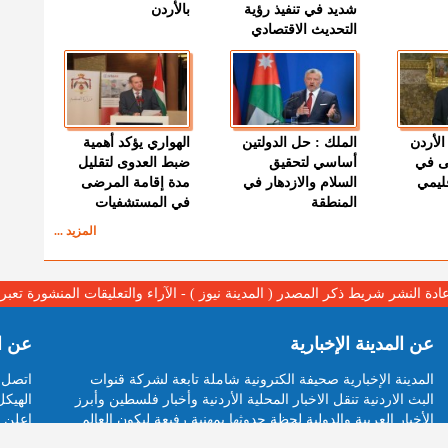
شديد في تنفيذ رؤية
بالأردن
التحديث الاقتصادي
الأردن
الملك : حل الدولتين
الهواري يؤكد أهمية
ى في
أساسي لتحقيق
ضبط العدوى لتقليل
قليمي
السلام والازدهار في
مدة إقامة المرضى
المنطقة
في المستشفيات
المزيد ...
عادة النشر شريط ذكر المصدر ( المدينة نيوز ) - الآراء والتعليقات المنشورة تع
عن المدينة الإخبارية
عن ا
المدينة الإخبارية صحيفة الكترونية شاملة تابعة لشركة قنوات
اتصل ب
البث الاردنية تنقل الاخبار المحلية الأردنية وأخبار فلسطين وأبرز
الهيكل
الأخبار العربية والدولية لحظة حدوثها بمهنية رفيعة ليكون العالم
اعلن م
بما يجري فيه وحوله بين يديكم بالكلمة والصورة من مصادرها
ارسل 