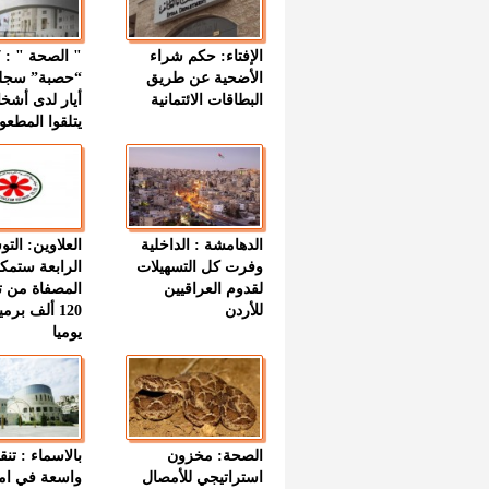
الإفتاء: حكم شراء
الأضحية عن طريق
“حصبة” سجل
البطاقات الائتمانية
أيار لدى أشخ
يتلقوا المطعو
الدهامشة : الداخلية
العلاوين: الت
وفرت كل التسهيلات
الرابعة ستمك
لقدوم العراقيين
المصفاة من ت
للأردن
120 ألف بر
يوميا
الصحة: مخزون
بالاسماء : تنق
استراتيجي للأمصال
واسعة في اما