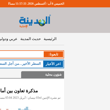
الخميس 6 آب / أغسطس 2026. 11:57:34 مساءً
الرئيسية
حديث المدينة
عربي ودولي
تابعونا:
اخر اﻷخبار
شؤون محلية
مذكرة تعاون بين أمان
تم نشره الإثنين 03rd نيسان / أبريل 2023 05:04 مساءً