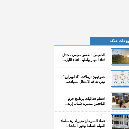
ع ذات علاقة
الخميس : طقس صيفي معتدل
اثناء النهار ولطيف اثناء الليل...
حقوقيون: زمالات "اد اوبراين"
تبني ثقافة الامتثال لسيادة...
اختتام فعاليات برنامج حزم
اليافعين بمديرية شباب إربد...
عماد السرحان مدير ادارة سلطة
المياه السلط وعين الباشا ...