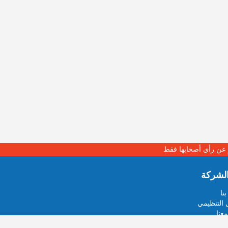
بر عن رأي أصحابها فقط
لشركة
نا
 التنظيمي
عنا
خبر او صورة