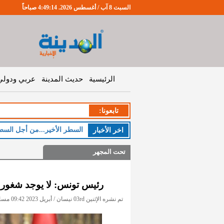
السبت 8 آب / أغسطس 2026. 4:49:15 صباحاً
الرئيسية
حديث المدينة
عربي ودولي
تابعونا:
اخر اﻷخبار
تحت المجهر
رئيس تونس: لا يوجد شغور ف
تم نشره الإثنين 03rd نيسان / أبريل 2023 09:42 مساءً