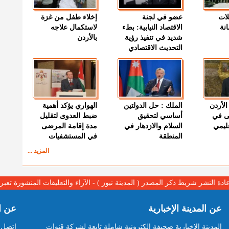
لات
عضو في لجنة
إخلاء طفل من غزة
نة
الاقتصاد النيابية: بطء
لاستكمال علاجه
شديد في تنفيذ رؤية
بالأردن
التحديث الاقتصادي
الأردن
الملك : حل الدولتين
الهواري يؤكد أهمية
ى في
أساسي لتحقيق
ضبط العدوى لتقليل
قليمي
السلام والازدهار في
مدة إقامة المرضى
المنطقة
في المستشفيات
المزيد ...
عادة النشر شريط ذكر المصدر ( المدينة نيوز ) - الآراء والتعليقات المنشورة تع
عن المدينة الإخبارية
عن ا
المدينة الإخبارية صحيفة الكترونية شاملة تابعة لشركة قنوات
اتصل ب