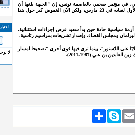
ي، في مؤتمر صحفي بالعاصمة تونس، إن "الجبهة بلغها أن
سعيّد تعرض لوعكة صحية منذ اليوم الأول لغيابه في 23 مارس، ولكن الآن الغموض كبر حول هذا
اختيار
عاني تونس منذ 25 يوليو/تموز 2021، أزمة سياسية حادة حين بدأ سعيد فرض إجراءات استثنائية،
 البرلمان ومجلس القضاء، وإصدار تشريعات بمراسيم رئاسية.
ابًا على الدّستور"، بينما ترى فيها قوى أخرى "تصحيحا لمسار
لا يوج
Emai
Skype
انشر