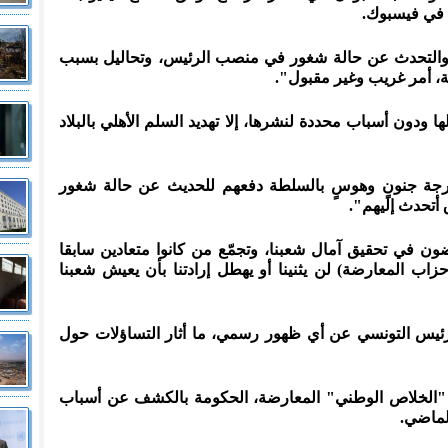
 في فيسبوك.
ي والتحدث عن حالة شغور في منصب الرئيس، وتحاليل بسبب
، أمر غريب وغير مقبول".
 ودون أسباب محددة لنشرها، إلا تهديد السلم الأهلي بالبلاد
رجة جنونٍ وهوسٍ بالسلطة دفعهم للحديث عن حالة شغور
أتحدث إليهم".
ن في تحقيق آمال شعبنا، وتجمّع من كانوا متعادين سابقا
حزاب المعارضة) لن يثنينا أو يهطل إرادتنا بأن يعيش شعبنا
اب الرئيس التونسي عن أي ظهور رسمي، ما أثار التساؤلات حول
 "الخلاص الوطني" المعارضة، الحكومة بالكشف عن أسباب