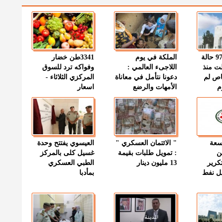
" الصحة " : 97 حالة
الملكة في يوم
3341طن خضار
ت منذ
اللاجىء العالمي :
وفواكه ترد للسوق
اص لم
دعونا نتأمل في معاناة
المركزي الثلاثاء -
م
الأمهات والرضع
اسعار
وسعة
" الائتمان العسكري "
العيسوي يفتتح وحدة
ن
: تمويل طلبات بقيمة
غسيل كلى بالمركز
كرير
13 مليون دينار
الطبي العسكري
ميل نفط
بمأدبا