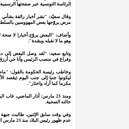
الرئاسة التونسية عبر صفحتها الرسمية
وقال سعيّد: "نشر أخبار زائفة بشأن
مرض يروّجها بعض المهووسين بالسلطة
وأضاف: "البعض يروّج أخبارا لا صحة لها
وهو ما لا نقبله وبشدة".
وتابع سعيد: "لقد وصل البعض إلى د
وفراغ في منصب الرئيس وأنا حي أرزق 
وخاطب رئيسة الحكومة بالقول: "ماضو
ليكونوا جنبا إلى جنب اليوم (يقصد الأ
مكرما كما أراد واختار".
ومنذ 23 مارس/ آذار الماضي، غ
حالته الصحية.
وفي وقت سابق الإثنين، طالبت جبهة
عدم ظهور رئيس البلاد منذ 23 مارس الماضي.