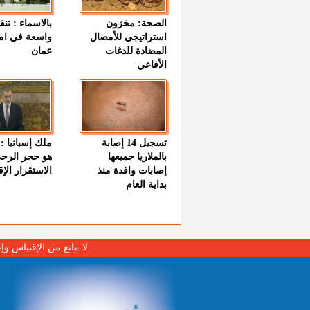
الصحة: مخزون
بالاسماء : تنق
استراتيجي للأمصال
واسعة في اما
المضادة للدغات
عمان
الأفاعي
تسجيل 14 إصابة
ملك إسبانيا : 
بالملاريا جميعها
هو حجر الرح
إصابات وافدة منذ
الاستقرار الإ
بداية العام
لا مانع من الإقتباس وإ