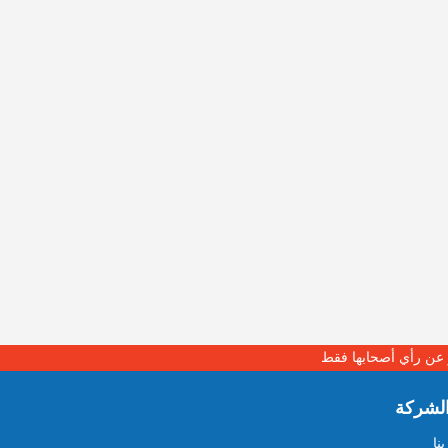
بر عن رأي أصحابها فقط
لشركة
نا