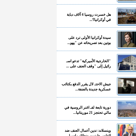
هل خسرت روسيا 4 آلاف دبابة
في أوكرانيا؟...
سيدة أوكرانيا الأولى ترد على
بوتين بعد تصريحاته عن "يهو...
"الخارجية الأميركية" تدعو اسـ
رائيل إلى "وقف العنف على ...
جيش الاحتـ لال يقرر الدفع بكتائب
عسكرية جديدة بالضفة...
دورية تابعة لفـ اغنر الروسية في
مالي تحتجز 21 موريتانيا...
وينسلاند: ندين أعمال العنف ضد
الفلسـ طينيين ونطالب إسرا...