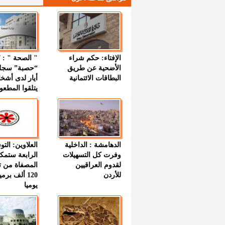
الإفتاء: حكم شراء
الأضحية عن طريق
“حصبة” سجل
البطاقات الائتمانية
أيار لدى أشخ
يتلقوا المطعو
الدهامشة : الداخلية
العلاوين: الت
وفرت كل التسهيلات
الرابعة ستمك
لقدوم العراقيين
المصفاة من ت
للأردن
120 ألف بر
يوميا