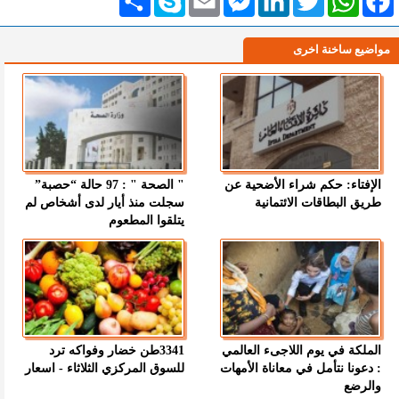
مواضيع ساخنة اخرى
الإفتاء: حكم شراء الأضحية عن
" الصحة " : 97 حالة “حصبة”
طريق البطاقات الائتمانية
سجلت منذ أيار لدى أشخاص لم
يتلقوا المطعوم
الملكة في يوم اللاجىء العالمي
3341طن خضار وفواكه ترد
: دعونا نتأمل في معاناة الأمهات
للسوق المركزي الثلاثاء - اسعار
والرضع