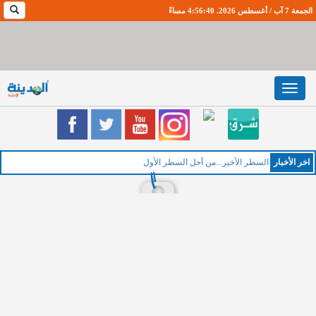
الجمعة 7 آب / أغسطس 2026. 4:56:41 مساءً
Toggle
navigation
اخر اﻷخبار
السطر الأخير...من أجل السطر الأول