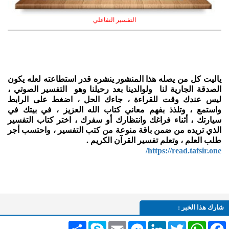
التفسير التفاعلي
ياليت كل من يصله هذا المنشور ينشره قدر استطاعته لعله يكون
الصدقة الجارية لنا ولوالدينا بعد رحيلنا وهو التفسير الصوتي ،
ليس عندك وقت للقراءة ، جاءك الحل ، اضغط على الرابط
واستمع ، وتلذذ بفهم معاني كتاب الله العزيز ، في بيتك في
سيارتك ، أثناء فراغك وانتظارك أو سفرك ، اختر كتاب التفسير
الذي تريده من ضمن باقة منوعة من كتب التفسير ، واحتسب أجر
طلب العلم ، وتعلم تفسير القرآن الكريم .
https://read.tafsir.one/
شارك هذا الخبر :
Facebook
WhatsApp
Twitter
LinkedIn
Messenger
Email
Skype
انشر