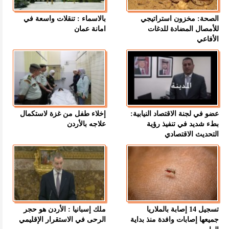
الصحة: مخزون استراتيجي
بالاسماء : تنقلات واسعة في
للأمصال المضادة للدغات
امانة عمان
الأفاعي
عضو في لجنة الاقتصاد النيابية:
إخلاء طفل من غزة لاستكمال
بطء شديد في تنفيذ رؤية
علاجه بالأردن
التحديث الاقتصادي
تسجيل 14 إصابة بالملاريا
ملك إسبانيا : الأردن هو حجر
جميعها إصابات وافدة منذ بداية
الرحى في الاستقرار الإقليمي