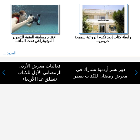
رابطة كتاب إربد تكرم الروائية سميحة
اختتام مسابقة العقبة للتصوير
خريس...
الفوتوغرافي تحت الماء...
المزيد ...
فعاليات معرض الأردن
اختيارات القراء
دور نشر أردنية تشارك في
الرمضاني الأول للكتاب
معرض رمضان للكتاب بقطر
تنطلق غدا الأربعاء
لا يوجد مقالات
لا مانع من الإقتباس وإعادة النشر شريط ذكر المصدر ( المدينة نيوز ) - الآراء والتعليقات
المنشورة تعبر عن رأي أصحابها فقط