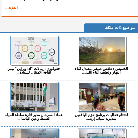
المزيد ...
مواضيع ذات علاقة
الخميس : طقس صيفي معتدل اثناء
حقوقيون: زمالات "اد اوبراين" تبني
النهار ولطيف اثناء الليل...
ثقافة الامتثال لسيادة...
اختتام فعاليات برنامج حزم اليافعين
عماد السرحان مدير ادارة سلطة المياه
بمديرية شباب إربد...
السلط وعين الباشا ...