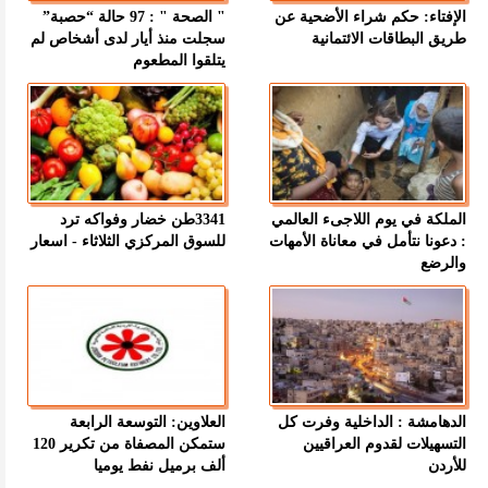
الإفتاء: حكم شراء الأضحية عن
" الصحة " : 97 حالة “حصبة”
طريق البطاقات الائتمانية
سجلت منذ أيار لدى أشخاص لم
يتلقوا المطعوم
الملكة في يوم اللاجىء العالمي
3341طن خضار وفواكه ترد
: دعونا نتأمل في معاناة الأمهات
للسوق المركزي الثلاثاء - اسعار
والرضع
الدهامشة : الداخلية وفرت كل
العلاوين: التوسعة الرابعة
التسهيلات لقدوم العراقيين
ستمكن المصفاة من تكرير 120
للأردن
ألف برميل نفط يوميا