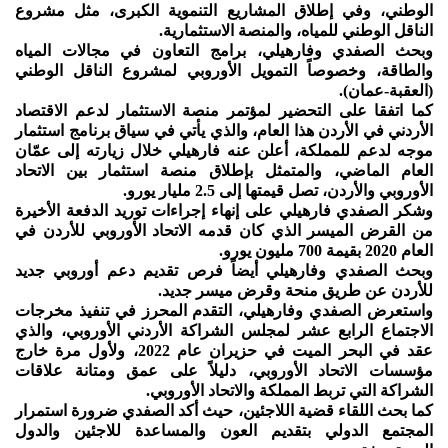
الوطني، وفي إطلاق المشاريع التنموية الكبرى، مثل مشروع
الناقل الوطني للمياه، والمنصة الاستثمارية.
وبحث الصفدي وفارهيلي، برامج التعاون في مجالات المياه
والطاقة، وخصوصاً التمويل الأوروبي لمشروع الناقل الوطني
(العقبة-عمان).
كما اتفقا على التحضير لمؤتمر منصة الاستثمار لدعم الاقتصاد
الأردني في الأردن هذا العام، والذي يأتي في سياق برنامج استثمار
موجه لدعم للمملكة، أعلن عنه فارهيلي خلال زيارته إلى عمّان
العام الماضي، والمتمثل بإطلاق منصة استثمار بين الاتحاد
الأوروبي والأردن، تصل قيمتها إلى 2.5 مليار يورو.
وشكر الصفدي فارهيلي على إنهاء إجراءات توريد الدفعة الأخيرة
من القرض الميسر الذي كان قدمه الاتحاد الأوروبي للأردن في
العام 2020 بقيمة 700 مليون يورو.
وبحث الصفدي وفارهيلي أيضاً فرص تقديم دعم أوروبي جديد
للأردن عن طريق منحة وقرض ميسر جديد.
واستعرض الصفدي وفارهيلي، التقدم المحرز في تنفيذ مخرجات
الاجتماع الرابع عشر لمجلس الشراكة الأردني الأوروبي، والذي
عقد في البحر الميت في حزيران عام 2022، ولأول مرة خارج
مؤسسات الاتحاد الأوروبي، دليلاً على عمق ومتانة علاقات
الشراكة التي تربط المملكة والاتحاد الأوروبي.
كما بحث اللقاء قضية اللاجئين، حيث أكد الصفدي ضرورة استمرار
المجتمع الدولي بتقديم العون والمساعدة للاجئين والدول