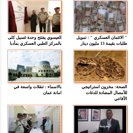
" الائتمان العسكري " : تمويل
العيسوي يفتتح وحدة غسيل كلى
طلبات بقيمة 13 مليون دينار
بالمركز الطبي العسكري بمأدبا
الصحة: مخزون استراتيجي
بالاسماء : تنقلات واسعة في
للأمصال المضادة للدغات
امانة عمان
الأفاعي