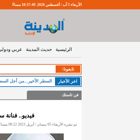
الأربعاء 5 آب / أغسطس 2026. 10:37:49 مساءً
الرئيسية
حديث المدينة
عربي ودولي
تابعونا:
الخمي
اخر اﻷخبار
فن تاستك
فيديو.. فنانة س
تم نشره الأربعاء 05 نيسان / أبريل 2023 09:22 مساءً