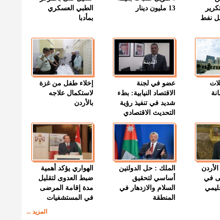
كرير
13 مليون دينار
الطبي العسكري
ميل نفط
بمأدبا
لات
عضو في لجنة
إخلاء طفل من غزة
نة
الاقتصاد النيابية: بطء
لاستكمال علاجه
شديد في تنفيذ رؤية
بالأردن
التحديث الاقتصادي
الأردن
الملك : حل الدولتين
الهواري يؤكد أهمية
ى في
أساسي لتحقيق
ضبط العدوى لتقليل
قليمي
السلام والازدهار في
مدة إقامة المرضى
المنطقة
في المستشفيات
المزيد ...