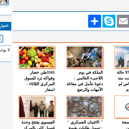
Emai
Skype
انشر
اختيار
لا يوج
" الصحة " : 97 حالة
الملكة في يوم
3341طن خضار
ت منذ
اللاجىء العالمي :
وفواكه ترد للسوق
اص لم
دعونا نتأمل في معاناة
المركزي الثلاثاء -
م
الأمهات والرضع
اسعار
وسعة
" الائتمان العسكري "
العيسوي يفتتح وحدة
ن
: تمويل طلبات بقيمة
غسيل كلى بالمركز