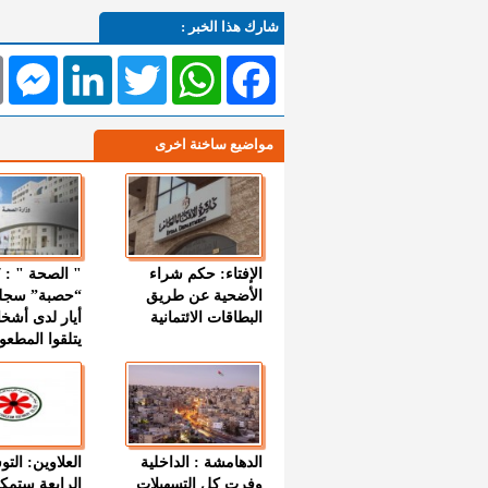
شارك هذا الخبر :
l
Messenger
LinkedIn
Twitter
WhatsApp
Facebook
مواضيع ساخنة اخرى
الإفتاء: حكم شراء
الأضحية عن طريق
“حصبة” سجل
البطاقات الائتمانية
أيار لدى أشخ
يتلقوا المطعو
الدهامشة : الداخلية
العلاوين: الت
وفرت كل التسهيلات
الرابعة ستمك