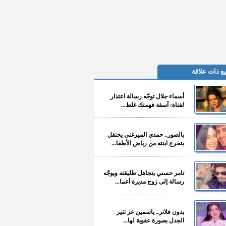
ع ذات علاقة
أسماء جلال توجّه رسالة اعتذار
لفتاة: آسفة فهمتك غلط...
بالصور.. حمدي الميرغني يحتفل
بتخرج ابنته من رياض الأطفا...
تامر حسني يتجاهل طليقته ويوجّه
رسالة إلى زوج مديرة أعما...
بدون فلاتر.. ياسمين عز تثير
الجدل بصورة عفوية لها...