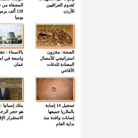
لقدوم العراقيين
المصفاة من ت
للأردن
120 ألف بر
يوميا
الصحة: مخزون
بالاسماء : تنق
استراتيجي للأمصال
واسعة في اما
المضادة للدغات
عمان
الأفاعي
تسجيل 14 إصابة
ملك إسبانيا : 
بالملاريا جميعها
هو حجر الرح
إصابات وافدة منذ
الاستقرار الإ
بداية العام