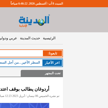
السبت 8 آب / أغسطس 2026. 6:46:23 صباحاً
الرئيسية
حديث المدينة
عربي ودولي
تابعونا:
اخر اﻷخبار
تحت المجهر
أردوغان يطالب بوقف اعتدا
تم نشره الخميس 06 نيسان / أبريل 2023 12:23 صباحاً