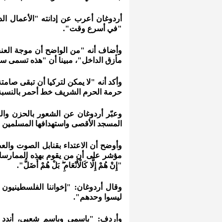
أردوغان أعرب عن إدانته "الأعمال الد
"في أسرع وقت".
وأضاف أنه "من الواضح أن موجة العنف 
مأزق الداخل"، مبينا أن "هذه تسمى س
وأكد أنه "لا يمكن لتركيا أن تبقى صا
حرمة الحرم الشريف خط أحمر بالنسبة إ
وعبّر أردوغان عن الشعور بالحزن والغ
المسجد الأقصى واستهدافها المسلمين 
وأوضح أن الاعتداء بقنابل الصوت وال
مؤشر على أن من يقوم بهذه الممارسا
"إِنْ هُمْ إِلَّا كَالْأَنْعَامِ ۖ بَلْ هُمْ أَضَلُّ".
وقال أردوغان: "إخواننا الفلسطينيون
ليسوا وحدهم".
وأردف: "باسمي وباسم شعبي، أندد بال