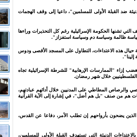
نيئة ضد القبلة الأولى للمسلمين"، داعيا إلى وقف الهجمات
التي تشنها الحكومة الإسرائيلية رغم كل التحذيرات وراءها
ياسة ظالمة وسياسة دم وسياسة استفزاز".
متة حيال هذه الاعتداءات، التطاول على المسجد الأقصى ودوس
لينا".
ضب إزاء "الممارسات الإرهابية" للشرطة الإسرائيلية تجاه
الفلسطينيين خلال شهر رمضان.
عصي والرصاص المطاطي على المدنيين خلال أدائهم عبادتهم،
ت هم من صنف "بل هم أضل"، في إشارة إلى الآية القرآنية
 الذين يضحون بأرواحهم إن تطلب الأمر، دفاعا عن القدس،
اعتداءات الدنيئة التي تستهدف القبلة الأولى للمسلمين،