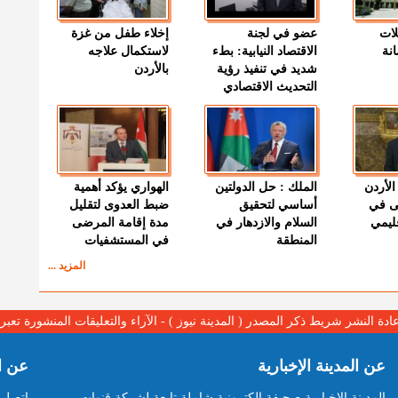
لات
عضو في لجنة
إخلاء طفل من غزة
نة
الاقتصاد النيابية: بطء
لاستكمال علاجه
شديد في تنفيذ رؤية
بالأردن
التحديث الاقتصادي
الأردن
الملك : حل الدولتين
الهواري يؤكد أهمية
ى في
أساسي لتحقيق
ضبط العدوى لتقليل
قليمي
السلام والازدهار في
مدة إقامة المرضى
المنطقة
في المستشفيات
المزيد ...
عادة النشر شريط ذكر المصدر ( المدينة نيوز ) - الآراء والتعليقات المنشورة تع
عن المدينة الإخبارية
عن ا
المدينة الإخبارية صحيفة الكترونية شاملة تابعة لشركة قنوات
اتصل ب