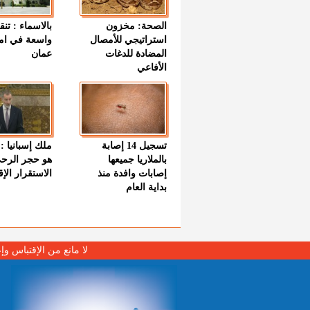
الصحة: مخزون
بالاسماء : تنق
استراتيجي للأمصال
واسعة في اما
المضادة للدغات
عمان
الأفاعي
تسجيل 14 إصابة
ملك إسبانيا : 
بالملاريا جميعها
هو حجر الرح
إصابات وافدة منذ
الاستقرار الإ
بداية العام
لا مانع من الإقتباس وإ