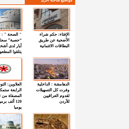
مواضيع ساخنة اخرى
الإفتاء: حكم شراء
الأضحية عن طريق
“حصبة” سجل
البطاقات الائتمانية
أيار لدى أشخ
يتلقوا المطعو
الدهامشة : الداخلية
العلاوين: الت
وفرت كل التسهيلات
الرابعة ستمك
لقدوم العراقيين
المصفاة من ت
للأردن
120 ألف بر
يوميا