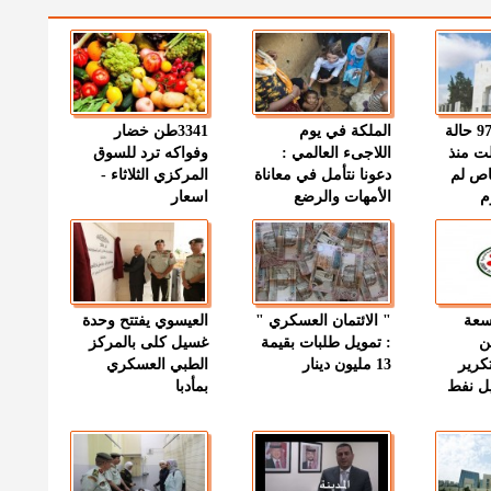
" الصحة " : 97 حالة
الملكة في يوم
3341طن خضار
ت منذ
اللاجىء العالمي :
وفواكه ترد للسوق
اص لم
دعونا نتأمل في معاناة
المركزي الثلاثاء -
م
الأمهات والرضع
اسعار
وسعة
" الائتمان العسكري "
العيسوي يفتتح وحدة
ن
: تمويل طلبات بقيمة
غسيل كلى بالمركز
كرير
13 مليون دينار
الطبي العسكري
ميل نفط
بمأدبا