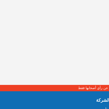
بر عن رأي أصحابها فقط
لشركة
نا