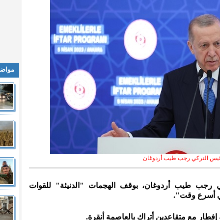
مواضي
ئيس التركي رجب طيب أردوغان
كي رجب طيب أردوغان، بوقف الهجمات "الدنيئة" للقوات
ي أسرع وقت".
إفطار مع متقاعدين أتراك بالعاصمة أنقرة.