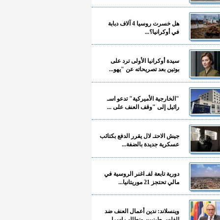
هل خسرت روسيا 4 آلاف دبابة
في أوكرانيا؟...
سيدة أوكرانيا الأولى ترد على
بوتين بعد تصريحاته عن "يهو...
"الخارجية الأميركية" تدعو اسـ
رائيل إلى "وقف العنف على ...
جيش الاحتـ لال يقرر الدفع بكتائب
عسكرية جديدة بالضفة...
دورية تابعة لفـ اغنر الروسية في
مالي تحتجز 21 موريتانيا...
وينسلاند: ندين أعمال العنف ضد
الفلسـ طينيين ونطالب إسرا...